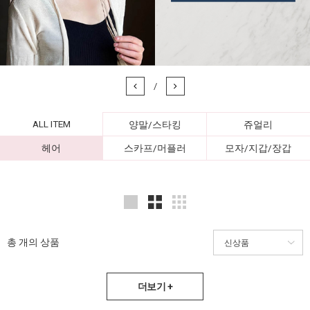
/
ALL ITEM
양말/스타킹
쥬얼리
헤어
스카프/머플러
모자/지갑/장갑
총
개의 상품
더보기 +