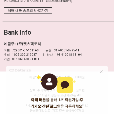
인천광역시 서구 봉수대로 151 패스트박스(뮬리안)
택배사 배송조회 바로가기
Bank Info
예금주 : (주)캣츠팩토리
국민 : 729601-04-161160 | 농협 : 317-0001-0795-11
우리 : 1005-302-219037 | 하나 : 198-910018-18104
기업 : 015-061458-01-011
이용약관
개인정보 처리방침
PC버전
상호 : 주식회사 캣츠팩토리
대표 : 신보현
주소 : 서울시 성동구 고산자로6길 40
TEL : 1688-8177
FAX : 02-457-2330
사업자등록번호 : 204-86-16277
(사업자정보확인)
통신판매업신고 : 제2013-서울성동-0032호