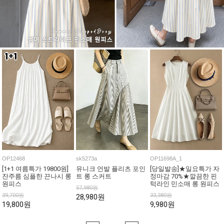
OP12468
sk5273a
OP11698A_1
[1+1 여름특가 19800원]
유니크 언발 플리츠 포인
[당일발송]★일요특가 자
잔주름 심플한 끈나시 롱
트 롱 스커트
정마감 70%★깔끔한 핀
원피스
턱라인 민소매 롱 원피스
57,980원
39,700원
33,380원
28,980원
19,800원
9,980원