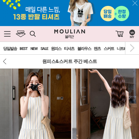
0
당일발송
BEST
NEW
SALE
원피스
티셔츠
블라우스
팬츠
스커트
니트&가디건
원피스&스커트 주간 베스트