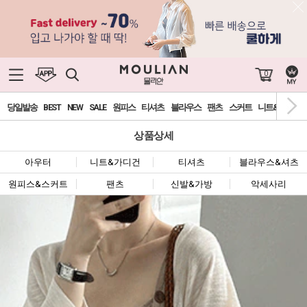
0
당일발송
BEST
NEW
SALE
원피스
티셔츠
블라우스
팬츠
스커트
니트&가디건
상품상세
아우터
니트&가디건
티셔츠
블라우스&셔츠
원피스&스커트
팬츠
신발&가방
악세사리