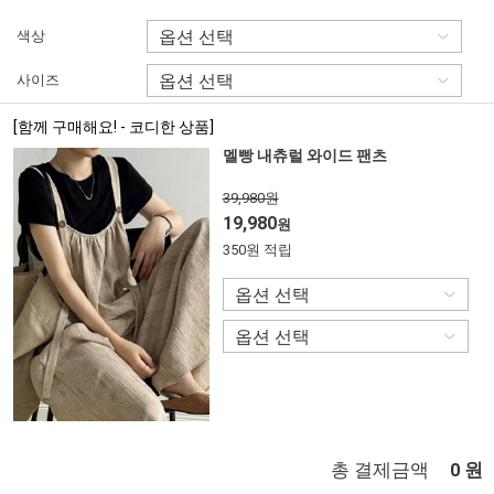
색상
사이즈
[함께 구매해요! - 코디한 상품]
멜빵 내츄럴 와이드 팬츠
39,980원
19,980
원
350원 적립
총 결제금액
원
0