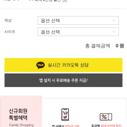
색상
사이즈
총 결제금액
원
0