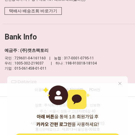
택배사 배송조회 바로가기
Bank Info
예금주 : (주)캣츠팩토리
국민 : 729601-04-161160 | 농협 : 317-0001-0795-11
우리 : 1005-302-219037 | 하나 : 198-910018-18104
기업 : 015-061458-01-011
이용약관
개인정보 처리방침
PC버전
상호 : 주식회사 캣츠팩토리
대표 : 신보현
주소 : 서울시 성동구 고산자로6길 40
TEL : 1688-8177
FAX : 02-457-2330
사업자등록번호 : 204-86-16277
(사업자정보확인)
통신판매업신고 : 제2013-서울성동-0032호