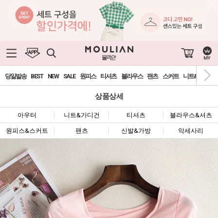
0
당일발송
BEST
NEW
SALE
원피스
티셔츠
블라우스
팬츠
스커트
니트&가디건
상품상세
아우터
니트&가디건
티셔츠
블라우스&셔츠
원피스&스커트
팬츠
신발&가방
악세사리