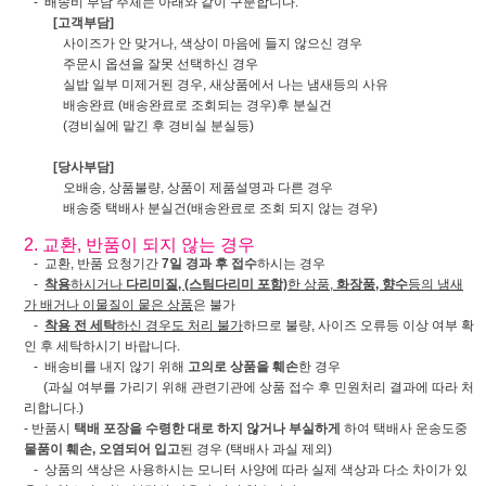
- 배송비 부담 주체는 아래와 같이 구분합니다.
[고객부담]
사이즈가 안 맞거나, 색상이 마음에 들지 않으신 경우
주문시 옵션을 잘못 선택하신 경우
실밥 일부 미제거된 경우, 새상품에서 나는 냄새등의 사유
배송완료 (배송완료로 조회되는 경우)후 분실건
(경비실에 맡긴 후 경비실 분실등)
[당사부담]
오배송, 상품불량, 상품이 제품설명과 다른 경우
배송중 택배사 분실건(배송완료로 조회 되지 않는 경우)
2. 교환, 반품이 되지 않는 경우
- 교환, 반품 요청기간
7일 경과 후 접수
하시는 경우
-
착용
하시거나
다리미질, (스팀다리미 포함)
한 상품,
화장품, 향수
등의 냄새
가 배거나 이물질이 뭍은 상품
은 불가
-
착용 전 세탁
하신 경우도 처리 불가
하므로 불량, 사이즈 오류등 이상 여부 확
인 후 세탁하시기 바랍니다.
- 배송비를 내지 않기 위해
고의로 상품을 훼손
한 경우
(과실 여부를 가리기 위해 관련기관에 상품 접수 후 민원처리 결과에 따라 처
리합니다.)
- 반품시
택배 포장을 수령한 대로 하지 않거나 부실하게
하여 택배사 운송도중
물품이 훼손, 오염되어 입고
된 경우 (택배사 과실 제외)
- 상품의 색상은 사용하시는 모니터 사양에 따라 실제 색상과 다소 차이가 있