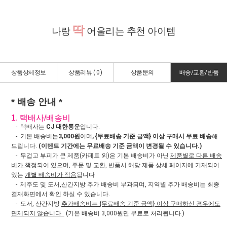
딱
나랑
어울리는 추천 아이템
상품상세정보
상품리뷰 (
0
)
상품문의
배송/교환/반품
* 배송 안내 *
1. 택배사/배송비
- 택배사는
CJ 대한통운
입니다.
- 기본 배송비는
3,000원
이며
, {무료배송 기준 금액} 이상 구매시 무료 배송
해
드립니다.
(이벤트 기간에는 무료배송 기준 금액이 변경될 수 있습니다.)
- 무겁고 부피가 큰 제품(카페트 외)은 기본 배송비가 아닌
제품별로 다른 배송
비가 책정
되어 있으며, 주문 및 교환, 반품시 해당 제품 상세 페이지에 기재되어
있는
개별 배송비가 적용
됩니다
- 제주도 및 도서,산간지방 추가 배송비 부과되며, 지역별 추가 배송비는 최종
결재화면에서 확인 하실 수 있습니다.
- 도서, 산간지방
추가배송비는 {무료배송 기준 금액} 이상 구매하신 경우에도
면제되지 않습니다.
(기본 배송비 3,000원만 무료로 처리됩니다.)