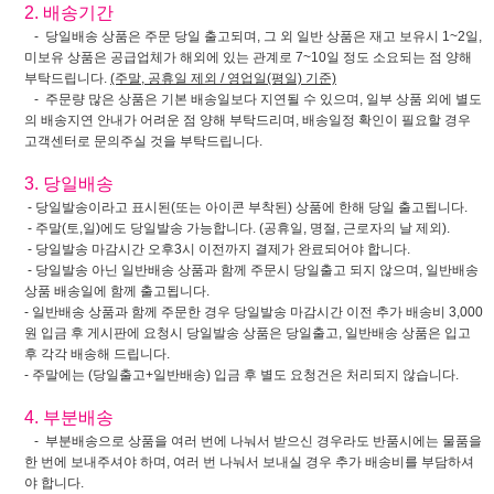
2. 배송기간
- 당일배송 상품은 주문 당일 출고되며, 그 외 일반 상품은 재고 보유시 1~2일,
미보유 상품은 공급업체가 해외에 있는 관계로 7~10일 정도 소요되는 점 양해
부탁드립니다.
(주말, 공휴일 제외 / 영업일(평일) 기준)
- 주문량 많은 상품은 기본 배송일보다 지연될 수 있으며, 일부 상품 외에 별도
의 배송지연 안내가 어려운 점 양해 부탁드리며, 배송일정 확인이 필요할 경우
고객센터로 문의주실 것을 부탁드립니다.
3. 당일배송
- 당일발송이라고 표시된(또는 아이콘 부착된) 상품에 한해 당일 출고됩니다.
- 주말(토,일)에도 당일발송 가능합니다. (공휴일, 명절, 근로자의 날 제외).
- 당일발송 마감시간 오후3시 이전까지 결제가 완료되어야 합니다.
- 당일발송 아닌 일반배송 상품과 함께 주문시 당일출고 되지 않으며, 일반배송
상품 배송일에 함께 출고됩니다.
- 일반배송 상품과 함께 주문한 경우 당일발송 마감시간 이전 추가 배송비 3,000
원 입금 후 게시판에 요청시 당일발송 상품은 당일출고, 일반배송 상품은 입고
후 각각 배송해 드립니다.
- 주말에는 (당일출고+일반배송) 입금 후 별도 요청건은 처리되지 않습니다.
4. 부분배송
- 부분배송으로 상품을 여러 번에 나눠서 받으신 경우라도 반품시에는 물품을
한 번에 보내주셔야 하며, 여러 번 나눠서 보내실 경우 추가 배송비를 부담하셔
야 합니다.