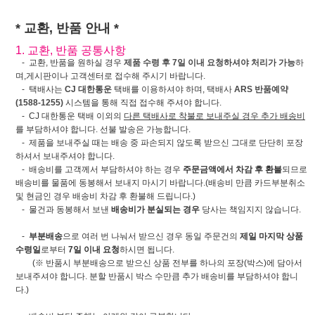
* 교환, 반품 안내 *
1. 교환, 반품 공통사항
- 교환, 반품을 원하실 경우
제품 수령 후 7일 이내 요청하셔야 처리가 가능
하
며,게시판이나 고객센터로 접수해 주시기 바랍니다.
- 택배사는
CJ 대한통운
택배를 이용하셔야 하며, 택배사
ARS 반품예약
(1588-1255)
시스템을 통해 직접 접수해 주셔야 합니다.
- CJ 대한통운 택배 이외의
다른 택배사로 착불로 보내주실 경우 추가 배송비
를 부담하셔야 합니다. 선불 발송은 가능합니다.
- 제품을 보내주실 때는 배송 중 파손되지 않도록 받으신 그대로 단단히 포장
하셔서 보내주셔야 합니다.
- 배송비를 고객께서 부담하셔야 하는 경우
주문금액에서 차감 후 환불
되므로
배송비를 물품에 동봉해서 보내지 마시기 바랍니다.(배송비 만큼 카드부분취소
및 현금인 경우 배송비 차감 후 환불해 드립니다.)
- 물건과 동봉해서 보낸
배송비가 분실되는 경우
당사는 책임지지 않습니다.
-
부분배송
으로 여러 번 나눠서 받으신 경우 동일 주문건의
제일 마지막 상품
수령일
로부터
7일 이내 요청
하시면 됩니다.
(※ 반품시 부분배송으로 받으신 상품 전부를 하나의 포장(박스)에 담아서
보내주셔야 합니다. 분할 반품시 박스 수만큼 추가 배송비를 부담하셔야 합니
다.)