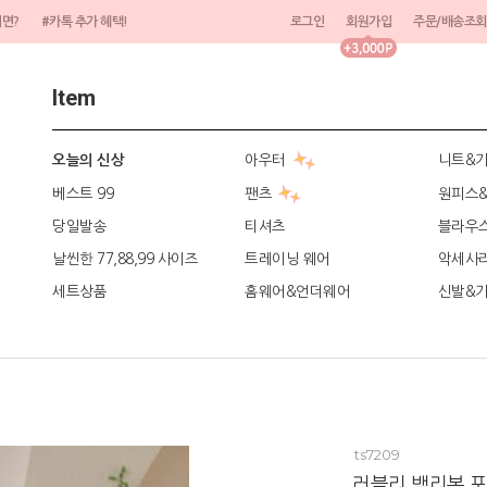
려면?
#카톡 추가 혜택!
로그인
회원가입
주문/배송조회
Item
아우터
니트&
오늘의 신상
베스트 99
팬츠
원피스
당일발송
티셔츠
블라우
날씬한 77,88,99 사이즈
트레이닝 웨어
악세사
세트상품
홈웨어&언더웨어
신발&
ts7209
러블리 백리본 