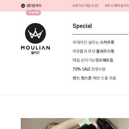
앱다운로드
#후기의 여왕 도전?
#푸시 혜택 받으
Special
하체라인 살리는
스커트룩
여유롭게 멋낸
블라우스룩
매일 손이가는
민소매모음
한정수량
70% SALE
패션 소품 모음
센스 한스푼