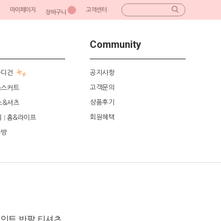
마이페이지
고객센터
장바구니
Community
가디건
공지사항
고객문의
&스커트
상품후기
스&셔츠
회원혜택
리
홈&라이프
|
가방
포인트 반팔 티셔츠