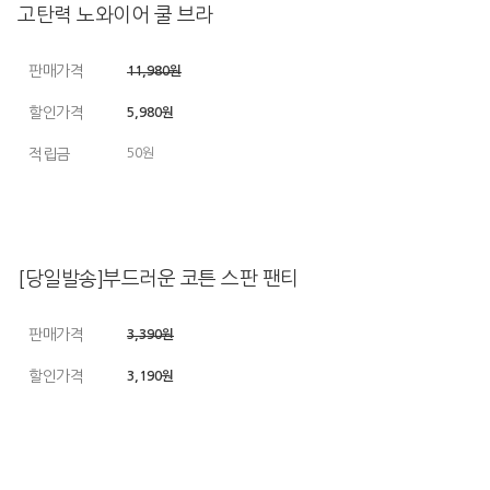
고탄력 노와이어 쿨 브라
판매가격
11,980원
할인가격
5,980원
적립금
50원
[당일발송]부드러운 코튼 스판 팬티
판매가격
3,390원
할인가격
3,190원