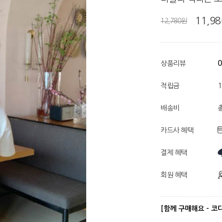
11,9
12,780원
0
상품리뷰
적립금
배송비
총
카드사 혜택
결제 혜택
회원 혜택
[함께 구매해요 - 코