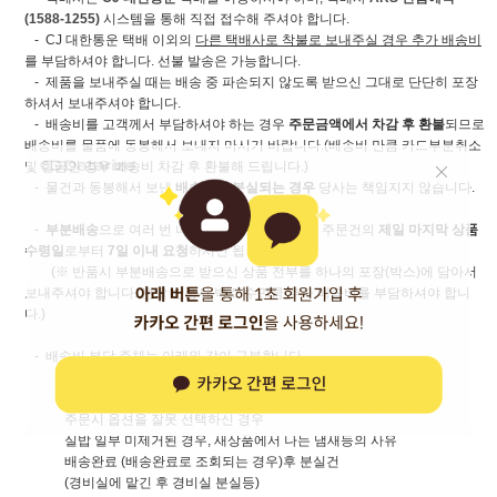
(1588-1255)
시스템을 통해 직접 접수해 주셔야 합니다.
- CJ 대한통운 택배 이외의
다른 택배사로 착불로 보내주실 경우 추가 배송비
를 부담하셔야 합니다. 선불 발송은 가능합니다.
- 제품을 보내주실 때는 배송 중 파손되지 않도록 받으신 그대로 단단히 포장
하셔서 보내주셔야 합니다.
- 배송비를 고객께서 부담하셔야 하는 경우
주문금액에서 차감 후 환불
되므로
배송비를 물품에 동봉해서 보내지 마시기 바랍니다.(배송비 만큼 카드부분취소
및 현금인 경우 배송비 차감 후 환불해 드립니다.)
- 물건과 동봉해서 보낸
배송비가 분실되는 경우
당사는 책임지지 않습니다.
-
부분배송
으로 여러 번 나눠서 받으신 경우 동일 주문건의
제일 마지막 상품
수령일
로부터
7일 이내 요청
하시면 됩니다.
(※ 반품시 부분배송으로 받으신 상품 전부를 하나의 포장(박스)에 담아서
보내주셔야 합니다. 분할 반품시 박스 수만큼 추가 배송비를 부담하셔야 합니
다.)
- 배송비 부담 주체는 아래와 같이 구분합니다.
[고객부담]
사이즈가 안 맞거나, 색상이 마음에 들지 않으신 경우
주문시 옵션을 잘못 선택하신 경우
실밥 일부 미제거된 경우, 새상품에서 나는 냄새등의 사유
배송완료 (배송완료로 조회되는 경우)후 분실건
(경비실에 맡긴 후 경비실 분실등)