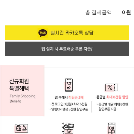
총 결제금액
원
0