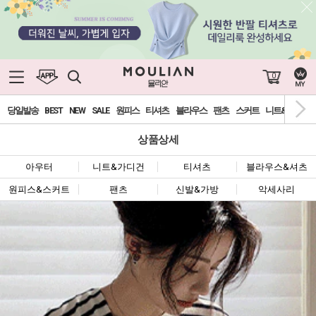
0
당일발송
BEST
NEW
SALE
원피스
티셔츠
블라우스
팬츠
스커트
니트&가디건
상품상세
아우터
니트&가디건
티셔츠
블라우스&셔츠
원피스&스커트
팬츠
신발&가방
악세사리