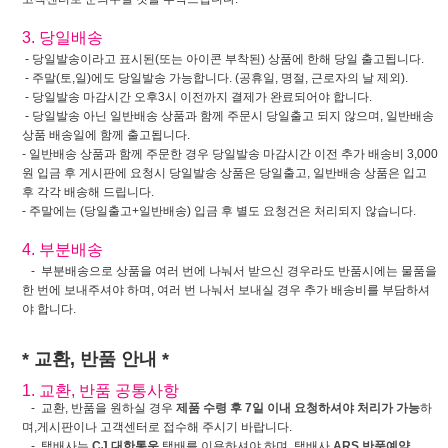
3. 당일배송
- 당일발송이라고 표시된(또는 아이콘 부착된) 상품에 한해 당일 출고됩니다.
- 주말(토,일)에도 당일발송 가능합니다. (공휴일, 명절, 근로자의 날 제외).
- 당일발송 마감시간 오후3시 이전까지 결제가 완료되어야 합니다.
- 당일발송 아닌 일반배송 상품과 함께 주문시 당일출고 되지 않으며, 일반배송
상품 배송일에 함께 출고됩니다.
- 일반배송 상품과 함께 주문한 경우 당일발송 마감시간 이전 추가 배송비 3,000
원 입금 후 게시판에 요청시 당일발송 상품은 당일출고, 일반배송 상품은 입고
후 각각 배송해 드립니다.
- 주말에는 (당일출고+일반배송) 입금 후 별도 요청건은 처리되지 않습니다.
4. 부분배송
- 부분배송으로 상품을 여러 번에 나눠서 받으신 경우라도 반품시에는 물품을
한 번에 보내주셔야 하며, 여러 번 나눠서 보내실 경우 추가 배송비를 부담하셔
야 합니다.
* 교환, 반품 안내 *
1. 교환, 반품 공통사항
- 교환, 반품을 원하실 경우
제품 수령 후 7일 이내 요청하셔야 처리가 가능
하
며,게시판이나 고객센터로 접수해 주시기 바랍니다.
- 택배사는
CJ 대한통운
택배를 이용하셔야 하며, 택배사
ARS 반품예약