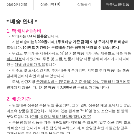
상품상세정보
상품리뷰 (
0
)
상품문의
배송/교환/반품
* 배송 안내 *
1. 택배사/배송비
- 택배사는
CJ 대한통운
입니다.
- 기본 배송비는
3,000원
이며
, {무료배송 기준 금액} 이상 구매시 무료 배송
해
드립니다.
(이벤트 기간에는 무료배송 기준 금액이 변경될 수 있습니다.)
- 무겁고 부피가 큰 제품(카페트 외)은 기본 배송비가 아닌
제품별로 다른 배송
비가 책정
되어 있으며, 주문 및 교환, 반품시 해당 제품 상세 페이지에 기재되어
있는
개별 배송비가 적용
됩니다
- 제주도 및 도서,산간지방 추가 배송비 부과되며, 지역별 추가 배송비는 최종
결재화면에서 확인 하실 수 있습니다.
- 도서, 산간지방
추가배송비는 {무료배송 기준 금액} 이상 구매하신 경우에도
면제되지 않습니다.
(기본 배송비 3,000원만 무료로 처리됩니다.)
2. 배송기간
- 당일배송 상품은 주문 당일 출고되며, 그 외 일반 상품은 재고 보유시 1~2일,
미보유 상품은 공급업체가 해외에 있는 관계로 7~10일 정도 소요되는 점 양해
부탁드립니다.
(주말, 공휴일 제외 / 영업일(평일) 기준)
- 주문량 많은 상품은 기본 배송일보다 지연될 수 있으며, 일부 상품 외에 별도
의 배송지연 안내가 어려운 점 양해 부탁드리며, 배송일정 확인이 필요할 경우
고객센터로 문의주실 것을 부탁드립니다.