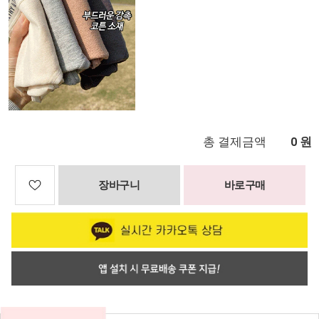
총 결제금액
원
0
장바구니
바로구매