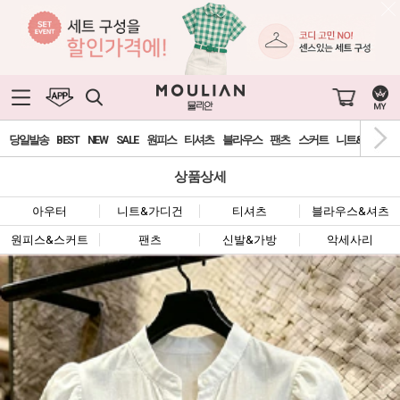
당일발송
BEST
NEW
SALE
원피스
티셔츠
블라우스
팬츠
스커트
니트&가디건
상품상세
아우터
니트&가디건
티셔츠
블라우스&셔츠
원피스&스커트
팬츠
신발&가방
악세사리