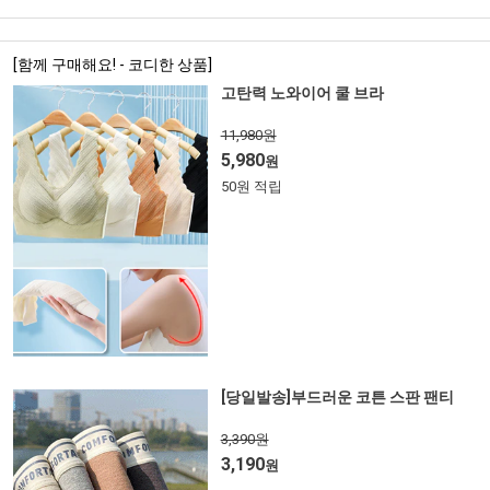
[함께 구매해요! - 코디한 상품]
고탄력 노와이어 쿨 브라
11,980원
5,980
원
50원 적립
[당일발송]부드러운 코튼 스판 팬티
3,390원
3,190
원