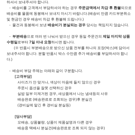
하셔서 보내주셔야 합니다.
- 배송비를 고객께서 부담하셔야 하는 경우
주문금액에서 차감 후 환불
되므로
배송비를 물품에 동봉해서 보내지 마시기 바랍니다.(배송비 만큼 카드부분취소
및 현금인 경우 배송비 차감 후 환불해 드립니다.)
- 물건과 동봉해서 보낸
배송비가 분실되는 경우
당사는 책임지지 않습니다.
-
부분배송
으로 여러 번 나눠서 받으신 경우 동일 주문건의
제일 마지막 상품
수령일
로부터
7일 이내 요청
하시면 됩니다.
(※ 반품시 부분배송으로 받으신 상품 전부를 하나의 포장(박스)에 담아서
보내주셔야 합니다. 분할 반품시 박스 수만큼 추가 배송비를 부담하셔야 합니
다.)
- 배송비 부담 주체는 아래와 같이 구분합니다.
[고객부담]
사이즈가 안 맞거나, 색상이 마음에 들지 않으신 경우
주문시 옵션을 잘못 선택하신 경우
실밥 일부 미제거된 경우, 새상품에서 나는 냄새등의 사유
배송완료 (배송완료로 조회되는 경우)후 분실건
(경비실에 맡긴 후 경비실 분실등)
[당사부담]
오배송, 상품불량, 상품이 제품설명과 다른 경우
배송중 택배사 분실건(배송완료로 조회 되지 않는 경우)