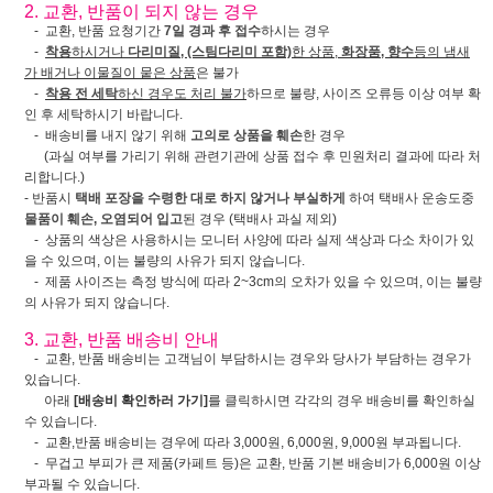
2. 교환, 반품이 되지 않는 경우
- 교환, 반품 요청기간
7일 경과 후 접수
하시는 경우
-
착용
하시거나
다리미질, (스팀다리미 포함)
한 상품,
화장품, 향수
등의 냄새
가 배거나 이물질이 뭍은 상품
은 불가
-
착용 전 세탁
하신 경우도 처리 불가
하므로 불량, 사이즈 오류등 이상 여부 확
인 후 세탁하시기 바랍니다.
- 배송비를 내지 않기 위해
고의로 상품을 훼손
한 경우
(과실 여부를 가리기 위해 관련기관에 상품 접수 후 민원처리 결과에 따라 처
리합니다.)
- 반품시
택배 포장을 수령한 대로 하지 않거나 부실하게
하여 택배사 운송도중
물품이 훼손, 오염되어 입고
된 경우 (택배사 과실 제외)
- 상품의 색상은 사용하시는 모니터 사양에 따라 실제 색상과 다소 차이가 있
을 수 있으며, 이는 불량의 사유가 되지 않습니다.
- 제품 사이즈는 측정 방식에 따라 2~3cm의 오차가 있을 수 있으며, 이는 불량
의 사유가 되지 않습니다.
3. 교환, 반품 배송비 안내
- 교환, 반품 배송비는 고객님이 부담하시는 경우와 당사가 부담하는 경우가
있습니다.
아래
[배송비 확인하러 가기]
를 클릭하시면 각각의 경우 배송비를 확인하실
수 있습니다.
- 교환,반품 배송비는 경우에 따라 3,000원, 6,000원, 9,000원 부과됩니다.
- 무겁고 부피가 큰 제품(카페트 등)은 교환, 반품 기본 배송비가 6,000원 이상
부과될 수 있습니다.