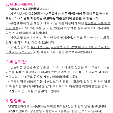
1. 택배사/배송비
- 택배사는
CJ 대한통운
입니다.
- 기본 배송비는
3,000원
이며
, {무료배송 기준 금액} 이상 구매시 무료 배송
해
드립니다.
(이벤트 기간에는 무료배송 기준 금액이 변경될 수 있습니다.)
- 무겁고 부피가 큰 제품(카페트 외)은 기본 배송비가 아닌
제품별로 다른 배송
비가 책정
되어 있으며, 주문 및 교환, 반품시 해당 제품 상세 페이지에 기재되어
있는
개별 배송비가 적용
됩니다
- 제주도 및 도서,산간지방 추가 배송비 부과되며, 지역별 추가 배송비는 최종
결재화면에서 확인 하실 수 있습니다.
- 도서, 산간지방
추가배송비는 {무료배송 기준 금액} 이상 구매하신 경우에도
면제되지 않습니다.
(기본 배송비 3,000원만 무료로 처리됩니다.)
2. 배송기간
- 당일배송 상품은 주문 당일 출고되며, 그 외 일반 상품은 재고 보유시 1~2일,
미보유 상품은 공급업체가 해외에 있는 관계로 7~10일 정도 소요되는 점 양해
부탁드립니다.
(주말, 공휴일 제외 / 영업일(평일) 기준)
- 주문량 많은 상품은 기본 배송일보다 지연될 수 있으며, 일부 상품 외에 별도
의 배송지연 안내가 어려운 점 양해 부탁드리며, 배송일정 확인이 필요할 경우
고객센터로 문의주실 것을 부탁드립니다.
3. 당일배송
- 당일발송이라고 표시된(또는 아이콘 부착된) 상품에 한해 당일 출고됩니다.
- 주말(토,일)에도 당일발송 가능합니다. (공휴일, 명절, 근로자의 날 제외).