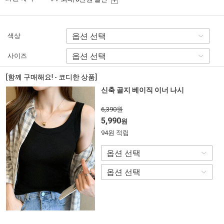
색상
사이즈
[함께 구매해요! - 코디한 상품]
신축 골지 베이직 이너 나시
6,390원
5,990
원
94원 적립