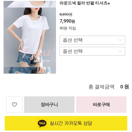
라운드넥 컬러 반팔 티셔츠※
8,890원
7,990
원
90원 적립
총 결제금액
원
0
장바구니
바로구매