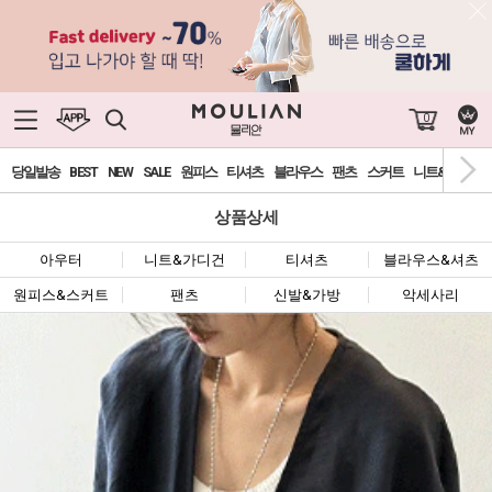
0
당일발송
BEST
NEW
SALE
원피스
티셔츠
블라우스
팬츠
스커트
니트&가디건
상품상세
아우터
니트&가디건
티셔츠
블라우스&셔츠
원피스&스커트
팬츠
신발&가방
악세사리