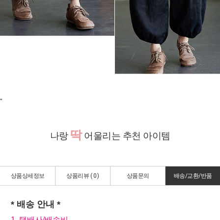
"
딱
나랑
어울리는 추천 아이템
상품상세정보
상품리뷰 (
0
)
상품문의
배송/교환/반품
* 배송 안내 *
1. 택배사/배송비