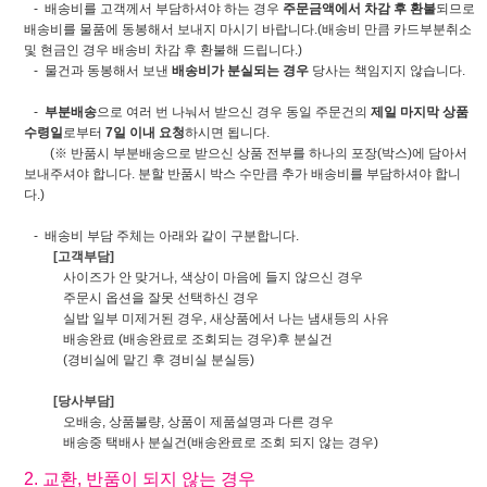
- 배송비를 고객께서 부담하셔야 하는 경우
주문금액에서 차감 후 환불
되므로
배송비를 물품에 동봉해서 보내지 마시기 바랍니다.(배송비 만큼 카드부분취소
및 현금인 경우 배송비 차감 후 환불해 드립니다.)
- 물건과 동봉해서 보낸
배송비가 분실되는 경우
당사는 책임지지 않습니다.
-
부분배송
으로 여러 번 나눠서 받으신 경우 동일 주문건의
제일 마지막 상품
수령일
로부터
7일 이내 요청
하시면 됩니다.
(※ 반품시 부분배송으로 받으신 상품 전부를 하나의 포장(박스)에 담아서
보내주셔야 합니다. 분할 반품시 박스 수만큼 추가 배송비를 부담하셔야 합니
다.)
- 배송비 부담 주체는 아래와 같이 구분합니다.
[고객부담]
사이즈가 안 맞거나, 색상이 마음에 들지 않으신 경우
주문시 옵션을 잘못 선택하신 경우
실밥 일부 미제거된 경우, 새상품에서 나는 냄새등의 사유
배송완료 (배송완료로 조회되는 경우)후 분실건
(경비실에 맡긴 후 경비실 분실등)
[당사부담]
오배송, 상품불량, 상품이 제품설명과 다른 경우
배송중 택배사 분실건(배송완료로 조회 되지 않는 경우)
2. 교환, 반품이 되지 않는 경우