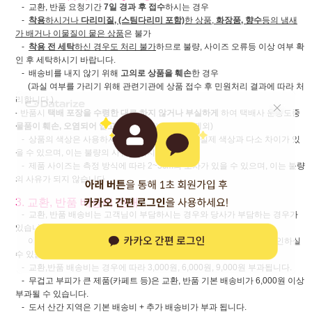
- 교환, 반품 요청기간
7일 경과 후 접수
하시는 경우
-
착용
하시거나
다리미질, (스팀다리미 포함)
한 상품,
화장품, 향수
등의 냄새
가 배거나 이물질이 뭍은 상품
은 불가
-
착용 전 세탁
하신 경우도 처리 불가
하므로 불량, 사이즈 오류등 이상 여부 확
인 후 세탁하시기 바랍니다.
- 배송비를 내지 않기 위해
고의로 상품을 훼손
한 경우
(과실 여부를 가리기 위해 관련기관에 상품 접수 후 민원처리 결과에 따라 처
리합니다.)
- 반품시
택배 포장을 수령한 대로 하지 않거나 부실하게
하여 택배사 운송도중
물품이 훼손, 오염되어 입고
된 경우 (택배사 과실 제외)
- 상품의 색상은 사용하시는 모니터 사양에 따라 실제 색상과 다소 차이가 있
을 수 있으며, 이는 불량의 사유가 되지 않습니다.
- 제품 사이즈는 측정 방식에 따라 2~3cm의 오차가 있을 수 있으며, 이는 불량
의 사유가 되지 않습니다.
3. 교환, 반품 배송비 안내
- 교환, 반품 배송비는 고객님이 부담하시는 경우와 당사가 부담하는 경우가
있습니다.
아래
[배송비 확인하러 가기]
를 클릭하시면 각각의 경우 배송비를 확인하실
수 있습니다.
- 교환,반품 배송비는 경우에 따라 3,000원, 6,000원, 9,000원 부과됩니다.
- 무겁고 부피가 큰 제품(카페트 등)은 교환, 반품 기본 배송비가 6,000원 이상
부과될 수 있습니다.
- 도서 산간 지역은 기본 배송비 + 추가 배송비가 부과 됩니다.