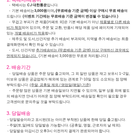
- 택배사는
CJ 대한통운
입니다.
- 기본 배송비는
3,000원
이며
, {무료배송 기준 금액} 이상 구매시 무료 배송
해
드립니다.
(이벤트 기간에는 무료배송 기준 금액이 변경될 수 있습니다.)
- 무겁고 부피가 큰 제품(카페트 외)은 기본 배송비가 아닌
제품별로 다른 배송
비가 책정
되어 있으며, 주문 및 교환, 반품시 해당 제품 상세 페이지에 기재되어
있는
개별 배송비가 적용
됩니다
- 제주도 및 도서,산간지방 추가 배송비 부과되며, 지역별 추가 배송비는 최종
결재화면에서 확인 하실 수 있습니다.
- 도서, 산간지방
추가배송비는 {무료배송 기준 금액} 이상 구매하신 경우에도
면제되지 않습니다.
(기본 배송비 3,000원만 무료로 처리됩니다.)
2. 배송기간
- 당일배송 상품은 주문 당일 출고되며, 그 외 일반 상품은 재고 보유시 1~2일,
미보유 상품은 공급업체가 해외에 있는 관계로 7~10일 정도 소요되는 점 양해
부탁드립니다.
(주말, 공휴일 제외 / 영업일(평일) 기준)
- 주문량 많은 상품은 기본 배송일보다 지연될 수 있으며, 일부 상품 외에 별도
의 배송지연 안내가 어려운 점 양해 부탁드리며, 배송일정 확인이 필요할 경우
고객센터로 문의주실 것을 부탁드립니다.
3. 당일배송
- 당일발송이라고 표시된(또는 아이콘 부착된) 상품에 한해 당일 출고됩니다.
- 주말(토,일)에도 당일발송 가능합니다. (공휴일, 명절, 근로자의 날 제외).
- 당일발송 마감시간 오후3시 이전까지 결제가 완료되어야 합니다.