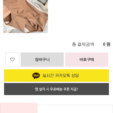
총 결제금액
원
0
장바구니
바로구매