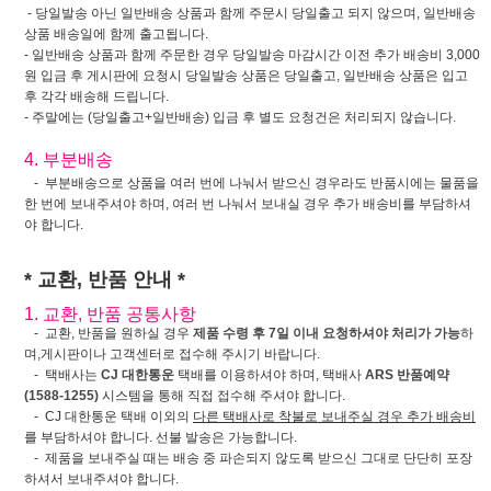
- 당일발송 아닌 일반배송 상품과 함께 주문시 당일출고 되지 않으며, 일반배송
상품 배송일에 함께 출고됩니다.
- 일반배송 상품과 함께 주문한 경우 당일발송 마감시간 이전 추가 배송비 3,000
원 입금 후 게시판에 요청시 당일발송 상품은 당일출고, 일반배송 상품은 입고
후 각각 배송해 드립니다.
- 주말에는 (당일출고+일반배송) 입금 후 별도 요청건은 처리되지 않습니다.
4. 부분배송
- 부분배송으로 상품을 여러 번에 나눠서 받으신 경우라도 반품시에는 물품을
한 번에 보내주셔야 하며, 여러 번 나눠서 보내실 경우 추가 배송비를 부담하셔
야 합니다.
* 교환, 반품 안내 *
1. 교환, 반품 공통사항
- 교환, 반품을 원하실 경우
제품 수령 후 7일 이내 요청하셔야 처리가 가능
하
며,게시판이나 고객센터로 접수해 주시기 바랍니다.
- 택배사는
CJ 대한통운
택배를 이용하셔야 하며, 택배사
ARS 반품예약
(1588-1255)
시스템을 통해 직접 접수해 주셔야 합니다.
- CJ 대한통운 택배 이외의
다른 택배사로 착불로 보내주실 경우 추가 배송비
를 부담하셔야 합니다. 선불 발송은 가능합니다.
- 제품을 보내주실 때는 배송 중 파손되지 않도록 받으신 그대로 단단히 포장
하셔서 보내주셔야 합니다.