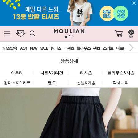
당일발송
BEST
NEW
SALE
원피스
티셔츠
블라우스
팬츠
스커트
니트&가디건
상품상세
아우터
니트&가디건
티셔츠
블라우스&셔츠
원피스&스커트
팬츠
신발&가방
악세사리