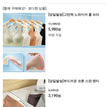
[함께 구매해요! - 코디한 상품]
[당일발송]고탄력 노와이어 쿨 브라
11,980원
5,980
원
50원 적립
[당일발송]부드러운 코튼 스판 팬티
3,390원
3,190
원