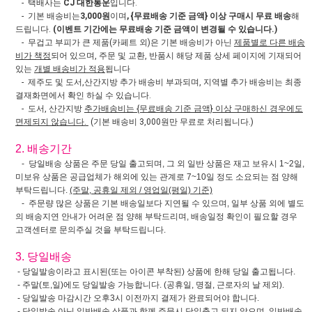
- 택배사는
CJ 대한통운
입니다.
- 기본 배송비는
3,000원
이며
, {무료배송 기준 금액} 이상 구매시 무료 배송
해
드립니다.
(이벤트 기간에는 무료배송 기준 금액이 변경될 수 있습니다.)
- 무겁고 부피가 큰 제품(카페트 외)은 기본 배송비가 아닌
제품별로 다른 배송
비가 책정
되어 있으며, 주문 및 교환, 반품시 해당 제품 상세 페이지에 기재되어
있는
개별 배송비가 적용
됩니다
- 제주도 및 도서,산간지방 추가 배송비 부과되며, 지역별 추가 배송비는 최종
결재화면에서 확인 하실 수 있습니다.
- 도서, 산간지방
추가배송비는 {무료배송 기준 금액} 이상 구매하신 경우에도
면제되지 않습니다.
(기본 배송비 3,000원만 무료로 처리됩니다.)
2. 배송기간
- 당일배송 상품은 주문 당일 출고되며, 그 외 일반 상품은 재고 보유시 1~2일,
미보유 상품은 공급업체가 해외에 있는 관계로 7~10일 정도 소요되는 점 양해
부탁드립니다.
(주말, 공휴일 제외 / 영업일(평일) 기준)
- 주문량 많은 상품은 기본 배송일보다 지연될 수 있으며, 일부 상품 외에 별도
의 배송지연 안내가 어려운 점 양해 부탁드리며, 배송일정 확인이 필요할 경우
고객센터로 문의주실 것을 부탁드립니다.
3. 당일배송
- 당일발송이라고 표시된(또는 아이콘 부착된) 상품에 한해 당일 출고됩니다.
- 주말(토,일)에도 당일발송 가능합니다. (공휴일, 명절, 근로자의 날 제외).
- 당일발송 마감시간 오후3시 이전까지 결제가 완료되어야 합니다.
- 당일발송 아닌 일반배송 상품과 함께 주문시 당일출고 되지 않으며, 일반배송