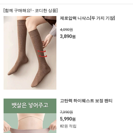
[함께 구매해요! - 코디한 상품]
제로압력 니삭스[두 가지 기장]
4,090원
3,890
원
고탄력 하이웨스트 보정 팬티
7,390원
5,990
원
82원 적립