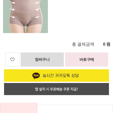
총 결제금액
원
0
장바구니
바로구매