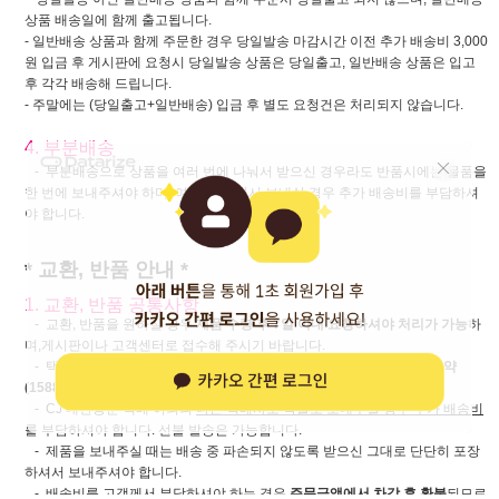
상품 배송일에 함께 출고됩니다.
- 일반배송 상품과 함께 주문한 경우 당일발송 마감시간 이전 추가 배송비 3,000
원 입금 후 게시판에 요청시 당일발송 상품은 당일출고, 일반배송 상품은 입고
후 각각 배송해 드립니다.
- 주말에는 (당일출고+일반배송) 입금 후 별도 요청건은 처리되지 않습니다.
4. 부분배송
- 부분배송으로 상품을 여러 번에 나눠서 받으신 경우라도 반품시에는 물품을
한 번에 보내주셔야 하며, 여러 번 나눠서 보내실 경우 추가 배송비를 부담하셔
야 합니다.
* 교환, 반품 안내 *
1. 교환, 반품 공통사항
- 교환, 반품을 원하실 경우
제품 수령 후 7일 이내 요청하셔야 처리가 가능
하
며,게시판이나 고객센터로 접수해 주시기 바랍니다.
- 택배사는
CJ 대한통운
택배를 이용하셔야 하며, 택배사
ARS 반품예약
(1588-1255)
시스템을 통해 직접 접수해 주셔야 합니다.
- CJ 대한통운 택배 이외의
다른 택배사로 착불로 보내주실 경우 추가 배송비
를 부담하셔야 합니다. 선불 발송은 가능합니다.
- 제품을 보내주실 때는 배송 중 파손되지 않도록 받으신 그대로 단단히 포장
하셔서 보내주셔야 합니다.
- 배송비를 고객께서 부담하셔야 하는 경우
주문금액에서 차감 후 환불
되므로