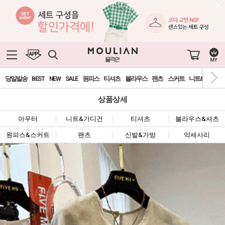
당일발송
BEST
NEW
SALE
원피스
티셔츠
블라우스
팬츠
스커트
니트&가디건
상품상세
아우터
니트&가디건
티셔츠
블라우스&셔츠
원피스&스커트
팬츠
신발&가방
악세사리