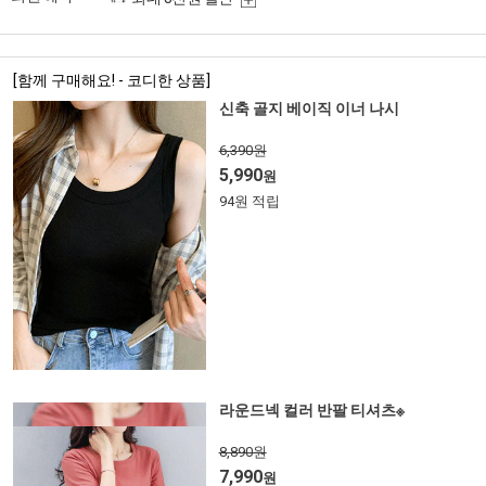
[함께 구매해요! - 코디한 상품]
신축 골지 베이직 이너 나시
6,390원
5,990
원
94원 적립
라운드넥 컬러 반팔 티셔츠※
8,890원
7,990
원