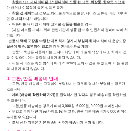
-
착용
하시거나
다리미질, (스팀다리미 포함)
한 상품,
화장품, 향수
등의 냄새
가 배거나 이물질이 뭍은 상품
은 불가
-
착용 전 세탁
하신 경우도 처리 불가
하므로 불량, 사이즈 오류등 이상 여부 확
인 후 세탁하시기 바랍니다.
- 배송비를 내지 않기 위해
고의로 상품을 훼손
한 경우
(과실 여부를 가리기 위해 관련기관에 상품 접수 후 민원처리 결과에 따라 처
리합니다.)
- 반품시
택배 포장을 수령한 대로 하지 않거나 부실하게
하여 택배사 운송도중
물품이 훼손, 오염되어 입고
된 경우 (택배사 과실 제외)
- 상품의 색상은 사용하시는 모니터 사양에 따라 실제 색상과 다소 차이가 있
을 수 있으며, 이는 불량의 사유가 되지 않습니다.
- 제품 사이즈는 측정 방식에 따라 2~3cm의 오차가 있을 수 있으며, 이는 불량
의 사유가 되지 않습니다.
3. 교환, 반품 배송비 안내
- 교환, 반품 배송비는 고객님이 부담하시는 경우와 당사가 부담하는 경우가
있습니다.
아래
[배송비 확인하러 가기]
를 클릭하시면 각각의 경우 배송비를 확인하실
수 있습니다.
- 교환,반품 배송비는 경우에 따라 3,000원, 6,000원, 9,000원 부과됩니다.
- 무겁고 부피가 큰 제품(카페트 등)은 교환, 반품 기본 배송비가 6,000원 이상
부과될 수 있습니다.
- 도서 산간 지역은 기본 배송비 + 추가 배송비가 부과 됩니다.