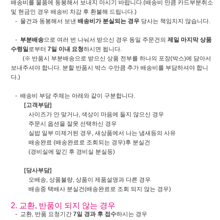
배송비를 물품에 동봉해서 보내지 마시기 바랍니다.(배송비 만큼 카드부분취소
및 현금인 경우 배송비 차감 후 환불해 드립니다.)
- 물건과 동봉해서 보낸
배송비가 분실되는 경우
당사는 책임지지 않습니다.
-
부분배송
으로 여러 번 나눠서 받으신 경우 동일 주문건의
제일 마지막 상품
수령일
로부터
7일 이내 요청
하시면 됩니다.
(※ 반품시 부분배송으로 받으신 상품 전부를 하나의 포장(박스)에 담아서
보내주셔야 합니다. 분할 반품시 박스 수만큼 추가 배송비를 부담하셔야 합니
다.)
- 배송비 부담 주체는 아래와 같이 구분합니다.
[고객부담]
사이즈가 안 맞거나, 색상이 마음에 들지 않으신 경우
주문시 옵션을 잘못 선택하신 경우
실밥 일부 미제거된 경우, 새상품에서 나는 냄새등의 사유
배송완료 (배송완료로 조회되는 경우)후 분실건
(경비실에 맡긴 후 경비실 분실등)
[당사부담]
오배송, 상품불량, 상품이 제품설명과 다른 경우
배송중 택배사 분실건(배송완료로 조회 되지 않는 경우)
2. 교환, 반품이 되지 않는 경우
- 교환, 반품 요청기간
7일 경과 후 접수
하시는 경우