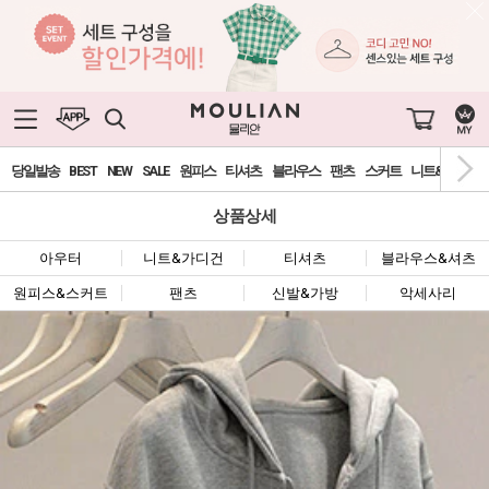
당일발송
BEST
NEW
SALE
원피스
티셔츠
블라우스
팬츠
스커트
니트&가디건
상품상세
아우터
니트&가디건
티셔츠
블라우스&셔츠
원피스&스커트
팬츠
신발&가방
악세사리