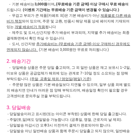
- 기본 배송비는
3,000원
이며
, {무료배송 기준 금액} 이상 구매시 무료 배송
해
드립니다.
(이벤트 기간에는 무료배송 기준 금액이 변경될 수 있습니다.)
- 무겁고 부피가 큰 제품(카페트 외)은 기본 배송비가 아닌
제품별로 다른 배송
비가 책정
되어 있으며, 주문 및 교환, 반품시 해당 제품 상세 페이지에 기재되어
있는
개별 배송비가 적용
됩니다
- 제주도 및 도서,산간지방 추가 배송비 부과되며, 지역별 추가 배송비는 최종
결재화면에서 확인 하실 수 있습니다.
- 도서, 산간지방
추가배송비는 {무료배송 기준 금액} 이상 구매하신 경우에도
면제되지 않습니다.
(기본 배송비 3,000원만 무료로 처리됩니다.)
2. 배송기간
- 당일배송 상품은 주문 당일 출고되며, 그 외 일반 상품은 재고 보유시 1~2일,
미보유 상품은 공급업체가 해외에 있는 관계로 7~10일 정도 소요되는 점 양해
부탁드립니다.
(주말, 공휴일 제외 / 영업일(평일) 기준)
- 주문량 많은 상품은 기본 배송일보다 지연될 수 있으며, 일부 상품 외에 별도
의 배송지연 안내가 어려운 점 양해 부탁드리며, 배송일정 확인이 필요할 경우
고객센터로 문의주실 것을 부탁드립니다.
3. 당일배송
- 당일발송이라고 표시된(또는 아이콘 부착된) 상품에 한해 당일 출고됩니다.
- 주말(토,일)에도 당일발송 가능합니다. (공휴일, 명절, 근로자의 날 제외).
- 당일발송 마감시간 오후3시 이전까지 결제가 완료되어야 합니다.
- 당일발송 아닌 일반배송 상품과 함께 주문시 당일출고 되지 않으며, 일반배송