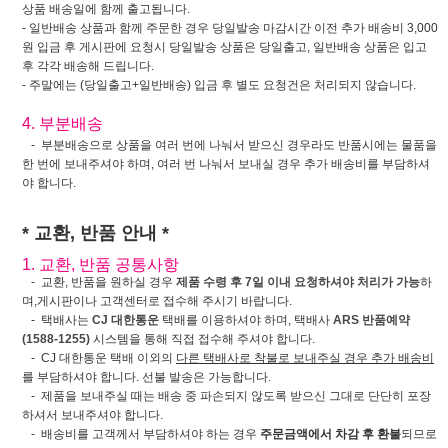
상품 배송일에 함께 출고됩니다.
- 일반배송 상품과 함께 주문한 경우 당일발송 마감시간 이전 추가 배송비 3,000
원 입금 후 게시판에 요청시 당일발송 상품은 당일출고, 일반배송 상품은 입고
후 각각 배송해 드립니다.
- 주말에는 (당일출고+일반배송) 입금 후 별도 요청건은 처리되지 않습니다.
4. 부분배송
- 부분배송으로 상품을 여러 번에 나눠서 받으신 경우라도 반품시에는 물품을
한 번에 보내주셔야 하며, 여러 번 나눠서 보내실 경우 추가 배송비를 부담하셔
야 합니다.
* 교환, 반품 안내 *
1. 교환, 반품 공통사항
- 교환, 반품을 원하실 경우
제품 수령 후 7일 이내 요청하셔야 처리가 가능
하
며,게시판이나 고객센터로 접수해 주시기 바랍니다.
- 택배사는
CJ 대한통운
택배를 이용하셔야 하며, 택배사
ARS 반품예약
(1588-1255)
시스템을 통해 직접 접수해 주셔야 합니다.
- CJ 대한통운 택배 이외의
다른 택배사로 착불로 보내주실 경우 추가 배송비
를 부담하셔야 합니다. 선불 발송은 가능합니다.
- 제품을 보내주실 때는 배송 중 파손되지 않도록 받으신 그대로 단단히 포장
하셔서 보내주셔야 합니다.
- 배송비를 고객께서 부담하셔야 하는 경우
주문금액에서 차감 후 환불
되므로