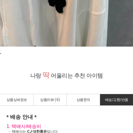
"
딱
나랑
어울리는 추천 아이템
상품상세정보
상품리뷰 (
0
)
상품문의
배송/교환/반품
* 배송 안내 *
1. 택배사/배송비
- 택배사는
CJ 대한통운
입니다.