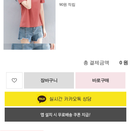
90원 적립
총 결제금액
원
0
장바구니
바로구매