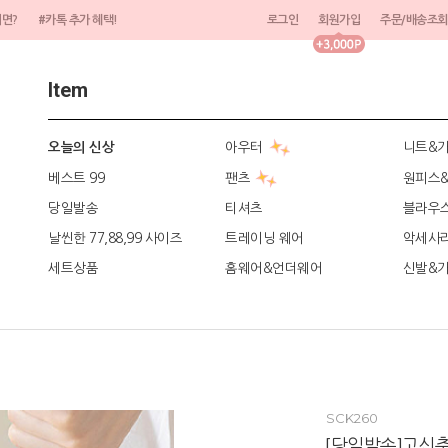
려면?
#카톡 추가 혜택!
로그인
회원가입
주문/배송조회
Item
아우터
니트&
오늘의 신상
베스트 99
팬츠
원피스
당일발송
티셔츠
블라우
날씬한 77,88,99 사이즈
트레이닝 웨어
악세사
세트상품
홈웨어&언더웨어
신발&
SCK260
[당일발송]고신축