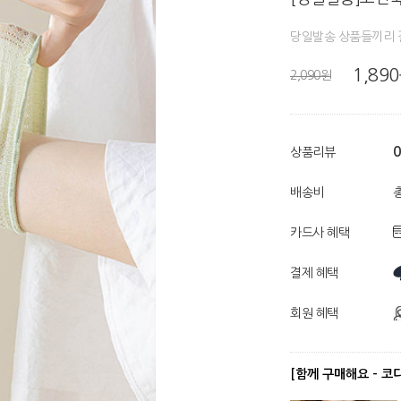
당일발송 상품들끼리 
1,89
2,090원
0
상품리뷰
배송비
총
카드사 혜택
결제 혜택
회원 혜택
[함께 구매해요 - 코