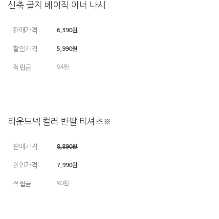
신축 골지 베이직 이너 나시
판매가격
6,390원
할인가격
5,990원
적립금
94원
라운드넥 컬러 반팔 티셔츠※
판매가격
8,890원
할인가격
7,990원
적립금
90원