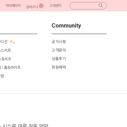
마이페이지
고객센터
장바구니
Community
가디건
공지사항
고객문의
&스커트
상품후기
스&셔츠
회원혜택
리
홈&라이프
|
가방
 시스루 여름 장목 양말