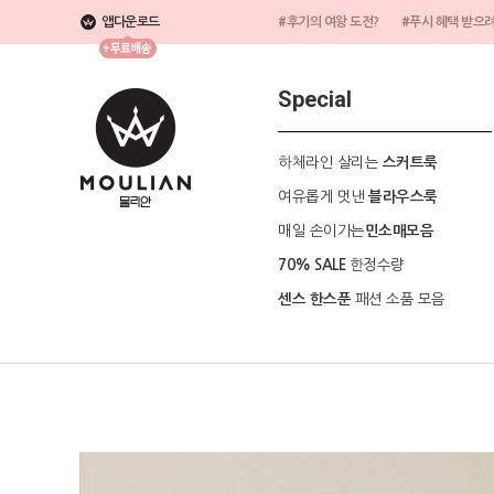
앱다운로드
#후기의 여왕 도전?
#푸시 혜택 받으
Special
하체라인 살리는
스커트룩
여유롭게 멋낸
블라우스룩
매일 손이가는
민소매모음
한정수량
70% SALE
패션 소품 모음
센스 한스푼