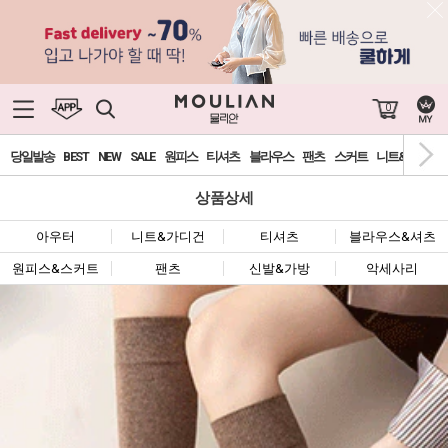
0
당일발송
BEST
NEW
SALE
원피스
티셔츠
블라우스
팬츠
스커트
니트&가디건
상품상세
아우터
니트&가디건
티셔츠
블라우스&셔츠
원피스&스커트
팬츠
신발&가방
악세사리