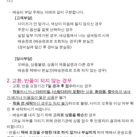
다.)
- 배송비 부담 주체는 아래와 같이 구분합니다.
[고객부담]
사이즈가 안 맞거나, 색상이 마음에 들지 않으신 경우
주문시 옵션을 잘못 선택하신 경우
실밥 일부 미제거된 경우, 새상품에서 나는 냄새등의 사유
배송완료 (배송완료로 조회되는 경우)후 분실건
(경비실에 맡긴 후 경비실 분실등)
[당사부담]
오배송, 상품불량, 상품이 제품설명과 다른 경우
배송중 택배사 분실건(배송완료로 조회 되지 않는 경우)
2. 교환, 반품이 되지 않는 경우
- 교환, 반품 요청기간
7일 경과 후 접수
하시는 경우
-
착용
하시거나
다리미질, (스팀다리미 포함)
한 상품,
화장품, 향수
등의 냄새
가 배거나 이물질이 뭍은 상품
은 불가
-
착용 전 세탁
하신 경우도 처리 불가
하므로 불량, 사이즈 오류등 이상 여부 확
인 후 세탁하시기 바랍니다.
- 배송비를 내지 않기 위해
고의로 상품을 훼손
한 경우
(과실 여부를 가리기 위해 관련기관에 상품 접수 후 민원처리 결과에 따라 처
리합니다.)
- 반품시
택배 포장을 수령한 대로 하지 않거나 부실하게
하여 택배사 운송도중