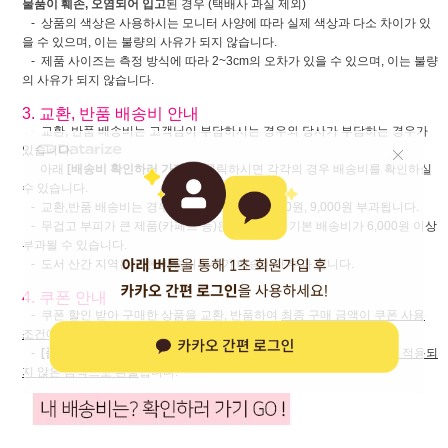
물품이 훼손, 오염되어 입고
된 경우 (택배사 과실 제외)
- 상품의 색상은 사용하시는 모니터 사양에 따라 실제 색상과 다소 차이가 있
을 수 있으며, 이는 불량의 사유가 되지 않습니다.
- 제품 사이즈는 측정 방식에 따라 2~3cm의 오차가 있을 수 있으며, 이는 불량
의 사유가 되지 않습니다.
3. 교환, 반품 배송비 안내
- 교환, 반품 배송비는 고객님이 부담하시는 경우와 당사가 부담하는 경우가
있습니다.
아래
[배송비 확인하러 가기]
를 클릭하시면 각각의 경우 배송비를 확인하실
수 있습니다.
- 교환,반품 배송비는 경우에 따라 3,000원, 6,000원, 9,000원 부과됩니다.
- 무겁고 부피가 큰 제품(카페트 등)은 교환, 반품 기본 배송비가 6,000원 이상
부과될 수 있습니다.
- 도서 산간 지역은 기본 배송비 + 추가 배송비가 부과 됩니다.
4. 쿠폰 안내
- 쿠폰 할인 받아 구매한 상품을 교환, 반품하여
최종 구매 금액이 쿠폰 사용
조건에 부족할 경우
쿠폰 할인이 적용되지 않은 금액으로 환불
됩니다.
-
[품절 취소] 및 [하자 반품]시에도
쿠폰 사용 조건 미달시 쿠폰 할인이 적용되
지 않은 금액으로 환불
됩니다.