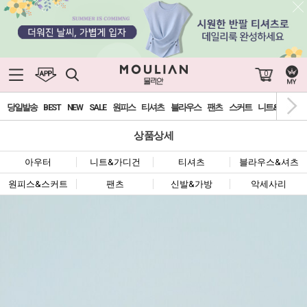
0
당일발송
BEST
NEW
SALE
원피스
티셔츠
블라우스
팬츠
스커트
니트&가디건
상품상세
아우터
니트&가디건
티셔츠
블라우스&셔츠
원피스&스커트
팬츠
신발&가방
악세사리