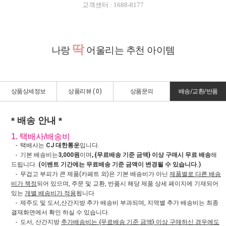
고객센터 : 1688-8177
딱
나랑
어울리는 추천 아이템
상품상세정보
상품리뷰 (
0
)
상품문의
배송/교환/반품
* 배송 안내 *
1. 택배사/배송비
- 택배사는
CJ 대한통운
입니다.
- 기본 배송비는
3,000원
이며
, {무료배송 기준 금액} 이상 구매시 무료 배송
해
드립니다.
(이벤트 기간에는 무료배송 기준 금액이 변경될 수 있습니다.)
- 무겁고 부피가 큰 제품(카페트 외)은 기본 배송비가 아닌
제품별로 다른 배송
비가 책정
되어 있으며, 주문 및 교환, 반품시 해당 제품 상세 페이지에 기재되어
있는
개별 배송비가 적용
됩니다
- 제주도 및 도서,산간지방 추가 배송비 부과되며, 지역별 추가 배송비는 최종
결재화면에서 확인 하실 수 있습니다.
- 도서, 산간지방
추가배송비는 {무료배송 기준 금액} 이상 구매하신 경우에도