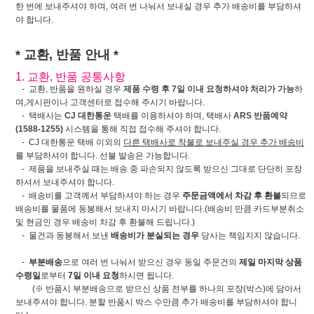
한 번에 보내주셔야 하며, 여러 번 나눠서 보내실 경우 추가 배송비를 부담하셔
야 합니다.
* 교환, 반품 안내 *
1. 교환, 반품 공통사항
- 교환, 반품을 원하실 경우
제품 수령 후 7일 이내 요청하셔야 처리가 가능
하
며,게시판이나 고객센터로 접수해 주시기 바랍니다.
- 택배사는
CJ 대한통운
택배를 이용하셔야 하며, 택배사
ARS 반품예약
(1588-1255)
시스템을 통해 직접 접수해 주셔야 합니다.
- CJ 대한통운 택배 이외의
다른 택배사로 착불로 보내주실 경우 추가 배송비
를 부담하셔야 합니다. 선불 발송은 가능합니다.
- 제품을 보내주실 때는 배송 중 파손되지 않도록 받으신 그대로 단단히 포장
하셔서 보내주셔야 합니다.
- 배송비를 고객께서 부담하셔야 하는 경우
주문금액에서 차감 후 환불
되므로
배송비를 물품에 동봉해서 보내지 마시기 바랍니다.(배송비 만큼 카드부분취소
및 현금인 경우 배송비 차감 후 환불해 드립니다.)
- 물건과 동봉해서 보낸
배송비가 분실되는 경우
당사는 책임지지 않습니다.
-
부분배송
으로 여러 번 나눠서 받으신 경우 동일 주문건의
제일 마지막 상품
수령일
로부터
7일 이내 요청
하시면 됩니다.
(※ 반품시 부분배송으로 받으신 상품 전부를 하나의 포장(박스)에 담아서
보내주셔야 합니다. 분할 반품시 박스 수만큼 추가 배송비를 부담하셔야 합니