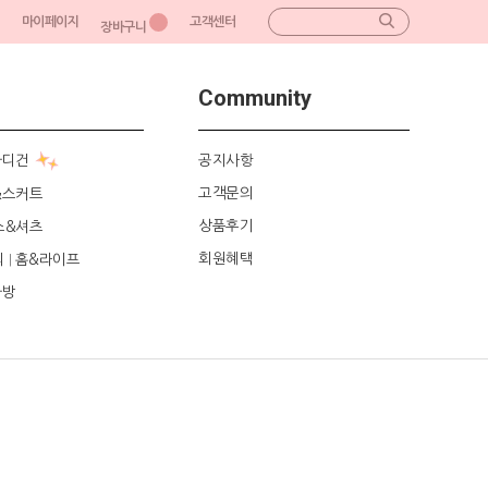
마이페이지
고객센터
장바구니
Community
가디건
공지사항
고객문의
&스커트
상품후기
스&셔츠
회원혜택
리
홈&라이프
|
가방