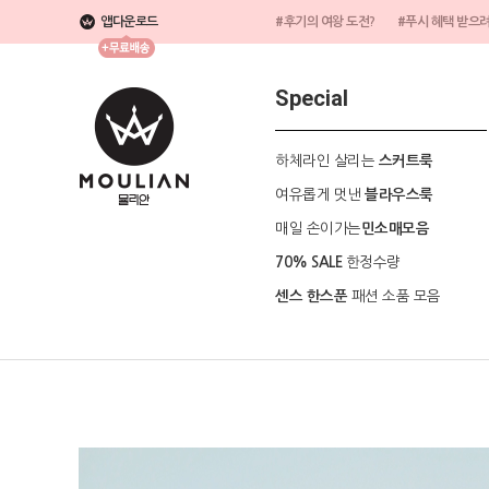
앱다운로드
#후기의 여왕 도전?
#푸시 혜택 받으
Special
하체라인 살리는
스커트룩
여유롭게 멋낸
블라우스룩
매일 손이가는
민소매모음
한정수량
70% SALE
패션 소품 모음
센스 한스푼