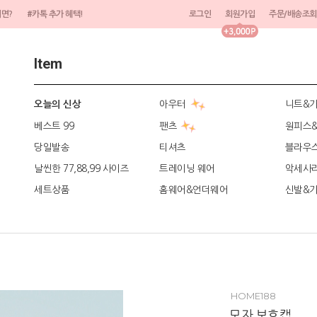
려면?
#카톡 추가 혜택!
로그인
회원가입
주문/배송조회
Item
아우터
니트&
오늘의 신상
베스트 99
팬츠
원피스
당일발송
티셔츠
블라우
날씬한 77,88,99 사이즈
트레이닝 웨어
악세사
세트상품
홈웨어&언더웨어
신발&
HOME188
모자 보호캡