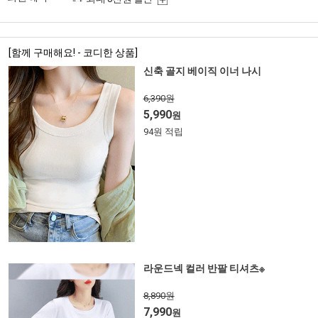
[함께 구매해요! - 코디한 상품]
신축 골지 베이직 이너 나시
6,390원
5,990
원
94원 적립
라운드넥 컬러 반팔 티셔츠※
8,890원
7,990
원