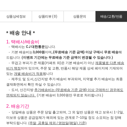
상품상세정보
상품리뷰 (
0
)
상품문의
배송/교환/반품
* 배송 안내 *
1. 택배사/배송비
- 택배사는
CJ 대한통운
입니다.
- 기본 배송비는
3,000원
이며
, {무료배송 기준 금액} 이상 구매시 무료 배송
해
드립니다.
(이벤트 기간에는 무료배송 기준 금액이 변경될 수 있습니다.)
- 무겁고 부피가 큰 제품(카페트 외)은 기본 배송비가 아닌
제품별로 다른 배송
비가 책정
되어 있으며, 주문 및 교환, 반품시 해당 제품 상세 페이지에 기재되어
있는
개별 배송비가 적용
됩니다
- 제주도 및 도서,산간지방 추가 배송비 부과되며, 지역별 추가 배송비는 최종
결재화면에서 확인 하실 수 있습니다.
- 도서, 산간지방
추가배송비는 {무료배송 기준 금액} 이상 구매하신 경우에도
면제되지 않습니다.
(기본 배송비 3,000원만 무료로 처리됩니다.)
2. 배송기간
- 당일배송 상품은 주문 당일 출고되며, 그 외 일반 상품은 재고 보유시 1~2일,
미보유 상품은 공급업체가 해외에 있는 관계로 7~10일 정도 소요되는 점 양해
부탁드립니다.
(주말, 공휴일 제외 / 영업일(평일) 기준)