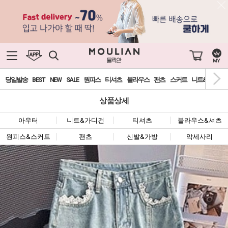
당일발송
BEST
NEW
SALE
원피스
티셔츠
블라우스
팬츠
스커트
니트&가디건
상품상세
아우터
니트&가디건
티셔츠
블라우스&셔츠
원피스&스커트
팬츠
신발&가방
악세사리