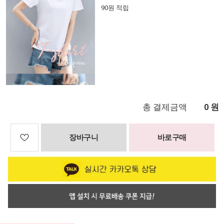
90원 적립
총 결제금액
원
0
장바구니
바로구매