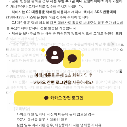
- 교환, 반품을 원하실 경우
제품 수령 후 7일 이내 요청하셔야 처리가 가능
하
며,게시판이나 고객센터로 접수해 주시기 바랍니다.
- 택배사는
CJ 대한통운
택배를 이용하셔야 하며, 택배사
ARS 반품예약
(1588-1255)
시스템을 통해 직접 접수해 주셔야 합니다.
- CJ 대한통운 택배 이외의
다른 택배사로 착불로 보내주실 경우 추가 배송비
를 부담하셔야 합니다. 선불 발송은 가능합니다.
- 제품을 보내주실 때는 배송 중 파손되지 않도록 받으신 그대로 단단히 포장
하셔서 보내주셔야 합니다.
- 배송비를 고객께서 부담하셔야 하는 경우
주문금액에서 차감 후 환불
되므로
배송비를 물품에 동봉해서 보내지 마시기 바랍니다.(배송비 만큼 카드부분취소
및 현금인 경우 배송비 차감 후 환불해 드립니다.)
- 물건과 동봉해서 보낸
배송비가 분실되는 경우
당사는 책임지지 않습니다.
-
부분배송
으로 여러 번 나눠서 받으신 경우 동일 주문건의
제일 마지막 상품
수령일
로부터
7일 이내 요청
하시면 됩니다.
(※ 반품시 부분배송으로 받으신 상품 전부를 하나의 포장(박스)에 담아서
보내주셔야 합니다. 분할 반품시 박스 수만큼 추가 배송비를 부담하셔야 합니
다.)
- 배송비 부담 주체는 아래와 같이 구분합니다.
[고객부담]
사이즈가 안 맞거나, 색상이 마음에 들지 않으신 경우
주문시 옵션을 잘못 선택하신 경우
실밥 일부 미제거된 경우, 새상품에서 나는 냄새등의 사유