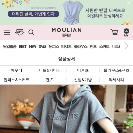
0
당일발송
BEST
NEW
SALE
원피스
티셔츠
블라우스
팬츠
스커트
니트&가디건
상품상세
아우터
니트&가디건
티셔츠
블라우스&셔츠
원피스&스커트
팬츠
신발&가방
악세사리