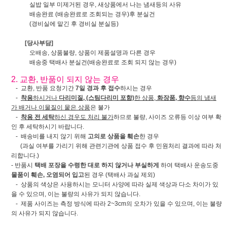
실밥 일부 미제거된 경우, 새상품에서 나는 냄새등의 사유
배송완료 (배송완료로 조회되는 경우)후 분실건
(경비실에 맡긴 후 경비실 분실등)
[당사부담]
오배송, 상품불량, 상품이 제품설명과 다른 경우
배송중 택배사 분실건(배송완료로 조회 되지 않는 경우)
2. 교환, 반품이 되지 않는 경우
- 교환, 반품 요청기간
7일 경과 후 접수
하시는 경우
-
착용
하시거나
다리미질, (스팀다리미 포함)
한 상품,
화장품, 향수
등의 냄새
가 배거나 이물질이 뭍은 상품
은 불가
-
착용 전 세탁
하신 경우도 처리 불가
하므로 불량, 사이즈 오류등 이상 여부 확
인 후 세탁하시기 바랍니다.
- 배송비를 내지 않기 위해
고의로 상품을 훼손
한 경우
(과실 여부를 가리기 위해 관련기관에 상품 접수 후 민원처리 결과에 따라 처
리합니다.)
- 반품시
택배 포장을 수령한 대로 하지 않거나 부실하게
하여 택배사 운송도중
물품이 훼손, 오염되어 입고
된 경우 (택배사 과실 제외)
- 상품의 색상은 사용하시는 모니터 사양에 따라 실제 색상과 다소 차이가 있
을 수 있으며, 이는 불량의 사유가 되지 않습니다.
- 제품 사이즈는 측정 방식에 따라 2~3cm의 오차가 있을 수 있으며, 이는 불량
의 사유가 되지 않습니다.