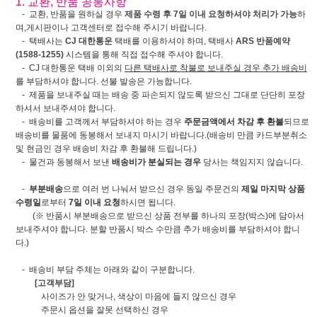
1. 교환, 반품 공통사항
- 교환, 반품을 원하실 경우
제품 수령 후 7일 이내 요청하셔야 처리가 가능
하
며,게시판이나 고객센터로 접수해 주시기 바랍니다.
- 택배사는
CJ 대한통운
택배를 이용하셔야 하며, 택배사
ARS 반품예약
(1588-1255)
시스템을 통해 직접 접수해 주셔야 합니다.
- CJ 대한통운 택배 이외의
다른 택배사로 착불로 보내주실 경우 추가 배송비
를 부담하셔야 합니다. 선불 발송은 가능합니다.
- 제품을 보내주실 때는 배송 중 파손되지 않도록 받으신 그대로 단단히 포장
하셔서 보내주셔야 합니다.
- 배송비를 고객께서 부담하셔야 하는 경우
주문금액에서 차감 후 환불
되므로
배송비를 물품에 동봉해서 보내지 마시기 바랍니다.(배송비 만큼 카드부분취소
및 현금인 경우 배송비 차감 후 환불해 드립니다.)
- 물건과 동봉해서 보낸
배송비가 분실되는 경우
당사는 책임지지 않습니다.
-
부분배송
으로 여러 번 나눠서 받으신 경우 동일 주문건의
제일 마지막 상품
수령일
로부터
7일 이내 요청
하시면 됩니다.
(※ 반품시 부분배송으로 받으신 상품 전부를 하나의 포장(박스)에 담아서
보내주셔야 합니다. 분할 반품시 박스 수만큼 추가 배송비를 부담하셔야 합니
다.)
- 배송비 부담 주체는 아래와 같이 구분합니다.
[고객부담]
사이즈가 안 맞거나, 색상이 마음에 들지 않으신 경우
주문시 옵션을 잘못 선택하신 경우