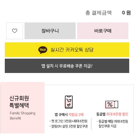
총 결제금액
원
0
장바구니
바로구매