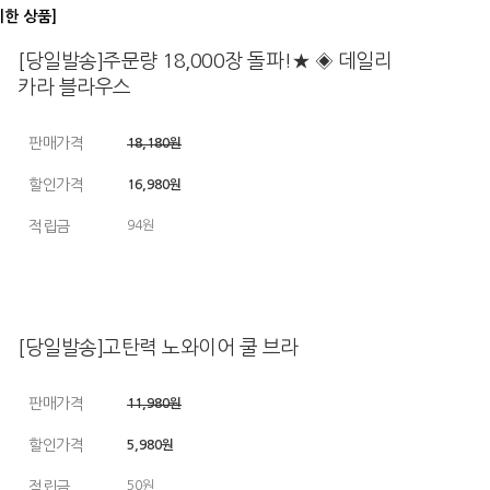
디한 상품]
[당일발송]주문량 18,000장 돌파!★ ◈ 데일리
카라 블라우스
판매가격
18,180원
할인가격
16,980원
적립금
94원
[당일발송]고탄력 노와이어 쿨 브라
판매가격
11,980원
할인가격
5,980원
적립금
50원