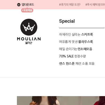
앱다운로드
#후기의 여왕 도전?
#푸시 혜택 받으
Special
하체라인 살리는
스커트룩
여유롭게 멋낸
블라우스룩
매일 손이가는
민소매모음
한정수량
70% SALE
패션 소품 모음
센스 한스푼