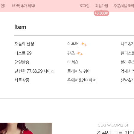
려면?
#카톡 추가 혜택!
로그인
회원가입
주문/배송조회
Item
아우터
니트&
오늘의 신상
베스트 99
팬츠
원피스
당일발송
티셔츠
블라우
날씬한 77,88,99 사이즈
트레이닝 웨어
악세사
세트상품
홈웨어&언더웨어
신발&
CD3174_OP12131
진주넥 니트 가디