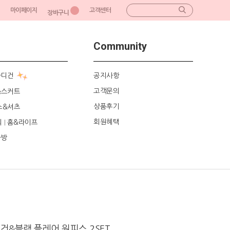
마이페이지
고객센터
장바구니
Community
가디건
공지사항
고객문의
&스커트
상품후기
스&셔츠
회원혜택
리
홈&라이프
|
가방
건&블랙 플레어 원피스 2SET