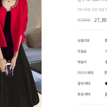
[특가제품 쿠폰 적용 
27,3
35,580원
0
상품리뷰
적립금
배송비
총
카드사 혜택
결제 혜택
회원 혜택