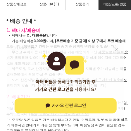
상품상세정보
상품리뷰 (
0
)
상품문의
배송/교환/반품
* 배송 안내 *
1. 택배사/배송비
- 택배사는
CJ 대한통운
입니다.
- 기본 배송비는
3,000원
이며
, {무료배송 기준 금액} 이상 구매시 무료 배송
해
드립니다.
(이벤트 기간에는 무료배송 기준 금액이 변경될 수 있습니다.)
- 무겁고 부피가 큰 제품(카페트 외)은 기본 배송비가 아닌
제품별로 다른 배송
비가 책정
되어 있으며, 주문 및 교환, 반품시 해당 제품 상세 페이지에 기재되어
있는
개별 배송비가 적용
됩니다
- 제주도 및 도서,산간지방 추가 배송비 부과되며, 지역별 추가 배송비는 최종
결재화면에서 확인 하실 수 있습니다.
- 도서, 산간지방
추가배송비는 {무료배송 기준 금액} 이상 구매하신 경우에도
면제되지 않습니다.
(기본 배송비 3,000원만 무료로 처리됩니다.)
2. 배송기간
- 당일배송 상품은 주문 당일 출고되며, 그 외 일반 상품은 재고 보유시 1~2일,
미보유 상품은 공급업체가 해외에 있는 관계로 7~10일 정도 소요되는 점 양해
부탁드립니다.
(주말, 공휴일 제외 / 영업일(평일) 기준)
- 주문량 많은 상품은 기본 배송일보다 지연될 수 있으며, 일부 상품 외에 별도
의 배송지연 안내가 어려운 점 양해 부탁드리며, 배송일정 확인이 필요할 경우
고객센터로 문의주실 것을 부탁드립니다.