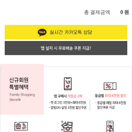
총 결제금액
원
0