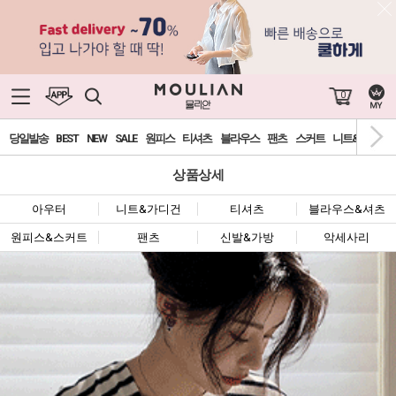
0
당일발송
BEST
NEW
SALE
원피스
티셔츠
블라우스
팬츠
스커트
니트&가디건
상품상세
아우터
니트&가디건
티셔츠
블라우스&셔츠
원피스&스커트
팬츠
신발&가방
악세사리