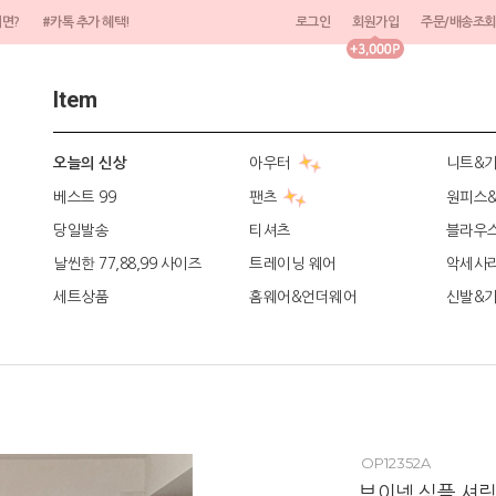
려면?
#카톡 추가 혜택!
로그인
회원가입
주문/배송조회
Item
아우터
니트&
오늘의 신상
베스트 99
팬츠
원피스
당일발송
티셔츠
블라우
날씬한 77,88,99 사이즈
트레이닝 웨어
악세사
세트상품
홈웨어&언더웨어
신발&
OP12352A
브이넥 심플 셔링