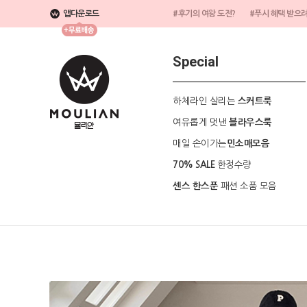
앱다운로드
#후기의 여왕 도전?
#푸시 혜택 받으
Special
하체라인 살리는
스커트룩
여유롭게 멋낸
블라우스룩
매일 손이가는
민소매모음
한정수량
70% SALE
패션 소품 모음
센스 한스푼