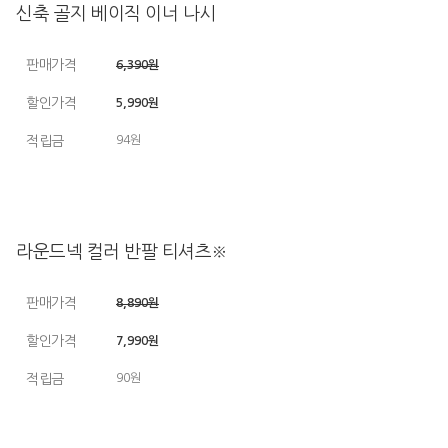
신축 골지 베이직 이너 나시
판매가격
6,390원
할인가격
5,990원
적립금
94원
라운드넥 컬러 반팔 티셔츠※
판매가격
8,890원
할인가격
7,990원
적립금
90원