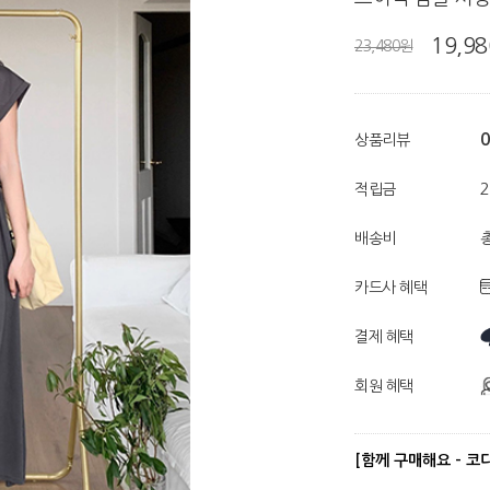
19,9
23,480원
0
상품리뷰
적립금
배송비
총
카드사 혜택
결제 혜택
회원 혜택
[함께 구매해요 - 코