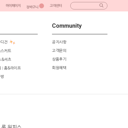
마이페이지
고객센터
장바구니
Community
가디건
공지사항
고객문의
&스커트
상품후기
스&셔츠
회원혜택
리
홈&라이프
|
가방
 롱 원피스