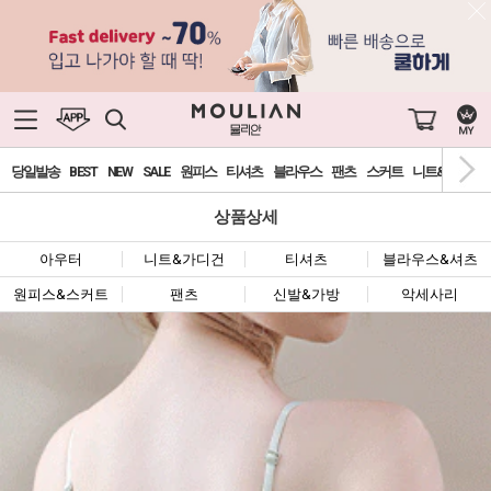
당일발송
BEST
NEW
SALE
원피스
티셔츠
블라우스
팬츠
스커트
니트&가디건
상품상세
아우터
니트&가디건
티셔츠
블라우스&셔츠
원피스&스커트
팬츠
신발&가방
악세사리