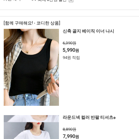
[함께 구매해요! - 코디한 상품]
신축 골지 베이직 이너 나시
6,390원
5,990
원
94원 적립
라운드넥 컬러 반팔 티셔츠※
8,890원
7,990
원