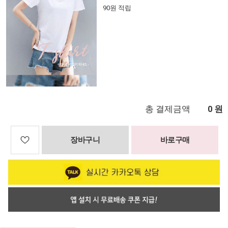
90원 적립
총 결제금액
원
0
장바구니
바로구매