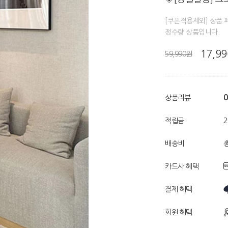
[쿠폰적용제외] 상품 
정수량 상품입니다.
17,9
59,990원
0
상품리뷰
적립금
배송비
총
카드사 혜택
결제 혜택
회원 혜택