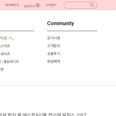
마이페이지
고객센터
장바구니
Community
가디건
공지사항
고객문의
&스커트
상품후기
스&셔츠
회원혜택
리
홈&라이프
|
가방
로셰 펀칭 롱 베스트&심플 캡소매 원피스 2SET