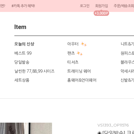
려면?
#카톡 추가 혜택!
로그인
회원가입
주문/배송조회
Item
아우터
니트&
오늘의 신상
베스트 99
팬츠
원피스
당일발송
티셔츠
블라우
날씬한 77,88,99 사이즈
트레이닝 웨어
악세사
세트상품
홈웨어&언더웨어
신발&
VS1393_OP11576
◈[당일발송] 크