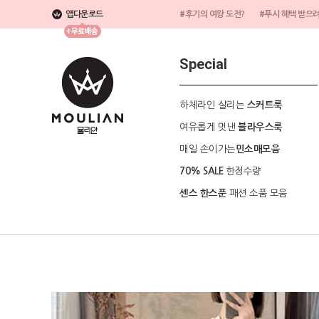
앱다운로드
#후기의 여왕 도전?
#푸시 혜택 받으
Special
하체라인 살리는
스커트룩
여유롭게 멋낸
블라우스룩
매일 손이가는
민소매모음
한정수량
70% SALE
패션 소품 모음
센스 한스푼