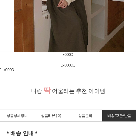
_x000D_
_x000D_
"_x000D_
딱
나랑
어울리는 추천 아이템
상품상세정보
상품리뷰 (
0
)
상품문의
배송/교환/반품
* 배송 안내 *