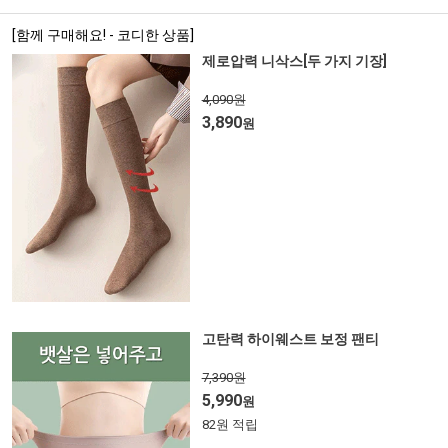
[함께 구매해요! - 코디한 상품]
제로압력 니삭스[두 가지 기장]
4,090원
3,890
원
고탄력 하이웨스트 보정 팬티
7,390원
5,990
원
82원 적립