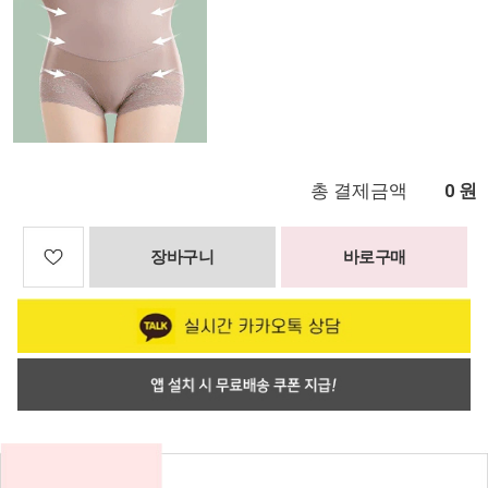
총 결제금액
원
0
장바구니
바로구매