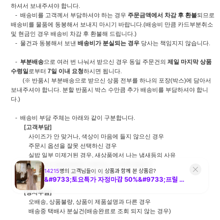
하셔서 보내주셔야 합니다.
- 배송비를 고객께서 부담하셔야 하는 경우
주문금액에서 차감 후 환불
되므로
배송비를 물품에 동봉해서 보내지 마시기 바랍니다.(배송비 만큼 카드부분취소
및 현금인 경우 배송비 차감 후 환불해 드립니다.)
- 물건과 동봉해서 보낸
배송비가 분실되는 경우
당사는 책임지지 않습니다.
-
부분배송
으로 여러 번 나눠서 받으신 경우 동일 주문건의
제일 마지막 상품
수령일
로부터
7일 이내 요청
하시면 됩니다.
(※ 반품시 부분배송으로 받으신 상품 전부를 하나의 포장(박스)에 담아서
보내주셔야 합니다. 분할 반품시 박스 수만큼 추가 배송비를 부담하셔야 합니
다.)
- 배송비 부담 주체는 아래와 같이 구분합니다.
[고객부담]
사이즈가 안 맞거나, 색상이 마음에 들지 않으신 경우
주문시 옵션을 잘못 선택하신 경우
실밥 일부 미제거된 경우, 새상품에서 나는 냄새등의 사유
배송완료 (배송완료로 조회되는 경우)후 분실건
(경비실에 맡긴 후 경비실 분실등)
[당사부담]
오배송, 상품불량, 상품이 제품설명과 다른 경우
배송중 택배사 분실건(배송완료로 조회 되지 않는 경우)