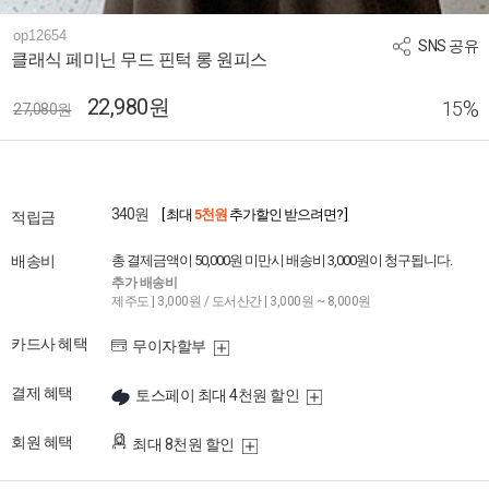
op12654
SNS 공유
클래식 페미닌 무드 핀턱 롱 원피스
22,980원
%
15
27,080원
340원
[ 최대
5천원
추가할인 받으려면? ]
적립금
배송비
총 결제금액이 50,000원 미만시 배송비 3,000원이 청구됩니다.
추가 배송비
제주도 | 3,000원 / 도서산간 | 3,000원 ~ 8,000원
카드사 혜택
무이자할부
결제 혜택
토스페이 최대 4천원 할인
회원 혜택
최대 8천원 할인