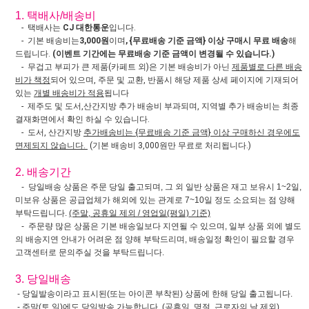
1. 택배사/배송비
- 택배사는
CJ 대한통운
입니다.
- 기본 배송비는
3,000원
이며
, {무료배송 기준 금액} 이상 구매시 무료 배송
해
드립니다.
(이벤트 기간에는 무료배송 기준 금액이 변경될 수 있습니다.)
- 무겁고 부피가 큰 제품(카페트 외)은 기본 배송비가 아닌
제품별로 다른 배송
비가 책정
되어 있으며, 주문 및 교환, 반품시 해당 제품 상세 페이지에 기재되어
있는
개별 배송비가 적용
됩니다
- 제주도 및 도서,산간지방 추가 배송비 부과되며, 지역별 추가 배송비는 최종
결재화면에서 확인 하실 수 있습니다.
- 도서, 산간지방
추가배송비는 {무료배송 기준 금액} 이상 구매하신 경우에도
면제되지 않습니다.
(기본 배송비 3,000원만 무료로 처리됩니다.)
2. 배송기간
- 당일배송 상품은 주문 당일 출고되며, 그 외 일반 상품은 재고 보유시 1~2일,
미보유 상품은 공급업체가 해외에 있는 관계로 7~10일 정도 소요되는 점 양해
부탁드립니다.
(주말, 공휴일 제외 / 영업일(평일) 기준)
- 주문량 많은 상품은 기본 배송일보다 지연될 수 있으며, 일부 상품 외에 별도
의 배송지연 안내가 어려운 점 양해 부탁드리며, 배송일정 확인이 필요할 경우
고객센터로 문의주실 것을 부탁드립니다.
3. 당일배송
- 당일발송이라고 표시된(또는 아이콘 부착된) 상품에 한해 당일 출고됩니다.
- 주말(토,일)에도 당일발송 가능합니다. (공휴일, 명절, 근로자의 날 제외).