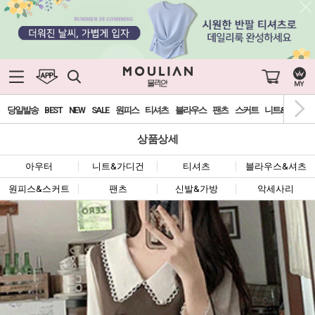
당일발송
BEST
NEW
SALE
원피스
티셔츠
블라우스
팬츠
스커트
니트&가디건
상품상세
아우터
니트&가디건
티셔츠
블라우스&셔츠
원피스&스커트
팬츠
신발&가방
악세사리