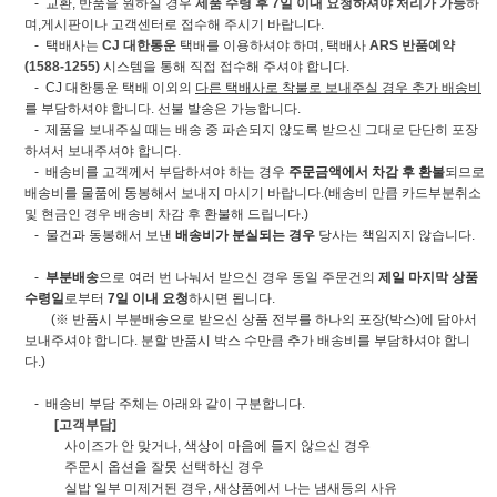
- 교환, 반품을 원하실 경우
제품 수령 후 7일 이내 요청하셔야 처리가 가능
하
며,게시판이나 고객센터로 접수해 주시기 바랍니다.
- 택배사는
CJ 대한통운
택배를 이용하셔야 하며, 택배사
ARS 반품예약
(1588-1255)
시스템을 통해 직접 접수해 주셔야 합니다.
- CJ 대한통운 택배 이외의
다른 택배사로 착불로 보내주실 경우 추가 배송비
를 부담하셔야 합니다. 선불 발송은 가능합니다.
- 제품을 보내주실 때는 배송 중 파손되지 않도록 받으신 그대로 단단히 포장
하셔서 보내주셔야 합니다.
- 배송비를 고객께서 부담하셔야 하는 경우
주문금액에서 차감 후 환불
되므로
배송비를 물품에 동봉해서 보내지 마시기 바랍니다.(배송비 만큼 카드부분취소
및 현금인 경우 배송비 차감 후 환불해 드립니다.)
- 물건과 동봉해서 보낸
배송비가 분실되는 경우
당사는 책임지지 않습니다.
-
부분배송
으로 여러 번 나눠서 받으신 경우 동일 주문건의
제일 마지막 상품
수령일
로부터
7일 이내 요청
하시면 됩니다.
(※ 반품시 부분배송으로 받으신 상품 전부를 하나의 포장(박스)에 담아서
보내주셔야 합니다. 분할 반품시 박스 수만큼 추가 배송비를 부담하셔야 합니
다.)
- 배송비 부담 주체는 아래와 같이 구분합니다.
[고객부담]
사이즈가 안 맞거나, 색상이 마음에 들지 않으신 경우
주문시 옵션을 잘못 선택하신 경우
실밥 일부 미제거된 경우, 새상품에서 나는 냄새등의 사유