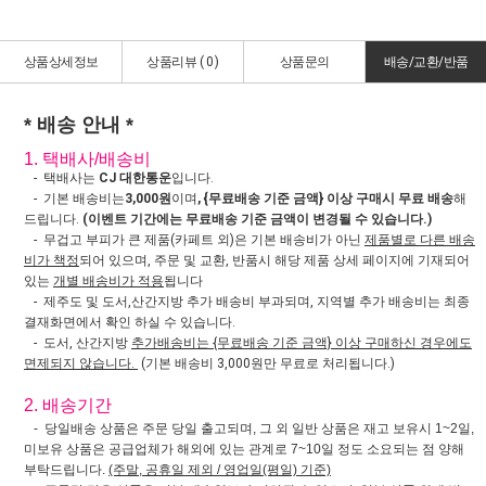
상품상세정보
상품리뷰 (
0
)
상품문의
배송/교환/반품
* 배송 안내 *
1. 택배사/배송비
- 택배사는
CJ 대한통운
입니다.
- 기본 배송비는
3,000원
이며
, {무료배송 기준 금액} 이상 구매시 무료 배송
해
드립니다.
(이벤트 기간에는 무료배송 기준 금액이 변경될 수 있습니다.)
- 무겁고 부피가 큰 제품(카페트 외)은 기본 배송비가 아닌
제품별로 다른 배송
비가 책정
되어 있으며, 주문 및 교환, 반품시 해당 제품 상세 페이지에 기재되어
있는
개별 배송비가 적용
됩니다
- 제주도 및 도서,산간지방 추가 배송비 부과되며, 지역별 추가 배송비는 최종
결재화면에서 확인 하실 수 있습니다.
- 도서, 산간지방
추가배송비는 {무료배송 기준 금액} 이상 구매하신 경우에도
면제되지 않습니다.
(기본 배송비 3,000원만 무료로 처리됩니다.)
2. 배송기간
- 당일배송 상품은 주문 당일 출고되며, 그 외 일반 상품은 재고 보유시 1~2일,
미보유 상품은 공급업체가 해외에 있는 관계로 7~10일 정도 소요되는 점 양해
부탁드립니다.
(주말, 공휴일 제외 / 영업일(평일) 기준)