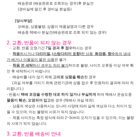
배송완료 (배송완료로 조회되는 경우)후 분실건
(경비실에 맡긴 후 경비실 분실등)
[당사부담]
오배송, 상품불량, 상품이 제품설명과 다른 경우
배송중 택배사 분실건(배송완료로 조회 되지 않는 경우)
2. 교환, 반품이 되지 않는 경우
- 교환, 반품 요청기간
7일 경과 후 접수
하시는 경우
-
착용
하시거나
다리미질, (스팀다리미 포함)
한 상품,
화장품, 향수
등의 냄새
가 배거나 이물질이 뭍은 상품
은 불가
-
착용 전 세탁
하신 경우도 처리 불가
하므로 불량, 사이즈 오류등 이상 여부 확
인 후 세탁하시기 바랍니다.
- 배송비를 내지 않기 위해
고의로 상품을 훼손
한 경우
(과실 여부를 가리기 위해 관련기관에 상품 접수 후 민원처리 결과에 따라 처
리합니다.)
- 반품시
택배 포장을 수령한 대로 하지 않거나 부실하게
하여 택배사 운송도중
물품이 훼손, 오염되어 입고
된 경우 (택배사 과실 제외)
- 상품의 색상은 사용하시는 모니터 사양에 따라 실제 색상과 다소 차이가 있
을 수 있으며, 이는 불량의 사유가 되지 않습니다.
- 제품 사이즈는 측정 방식에 따라 2~3cm의 오차가 있을 수 있으며, 이는 불량
의 사유가 되지 않습니다.
3. 교환, 반품 배송비 안내