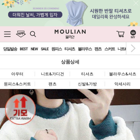
당일발송
BEST
NEW
SALE
원피스
티셔츠
블라우스
팬츠
스커트
니트&가디건
상품상세
아우터
니트&가디건
티셔츠
블라우스&셔츠
원피스&스커트
팬츠
신발&가방
악세사리