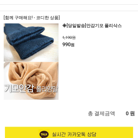
[함께 구매해요! - 코디한 상품]
◈[당일발송]안감기모 폴리삭스
1,190원
990
원
총 결제금액
원
0