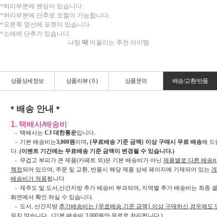
*허리부분에 밴딩이 있습니다.
*허리부분에 단추로 조절이 가능합니다.
*오른쪽 옆선에 포켓이 있습니다.
*소매에 단추가 있습니다.
나랑
딱
어울리는 추천 아이템
상품상세정보
상품리뷰 (
0
)
상품문의
배송/교환/반품
* 배송 안내 *
1. 택배사/배송비
- 택배사는
CJ 대한통운
입니다.
- 기본 배송비는
3,000원
이며
, {무료배송 기준 금액} 이상 구매시 무료 배송
해 드
다.
(이벤트 기간에는 무료배송 기준 금액이 변경될 수 있습니다.)
- 무겁고 부피가 큰 제품(카페트 외)은 기본 배송비가 아닌
제품별로 다른 배송
책정
되어 있으며, 주문 및 교환, 반품시 해당 제품 상세 페이지에 기재되어 있는
개
배송비가 적용
됩니다
- 제주도 및 도서,산간지방 추가 배송비 부과되며, 지역별 추가 배송비는 최종 
화면에서 확인 하실 수 있습니다.
- 도서, 산간지방
추가배송비는 {무료배송 기준 금액} 이상 구매하신 경우에도 
되지 않습니다.
(기본 배송비 3,000원만 무료로 처리됩니다.)