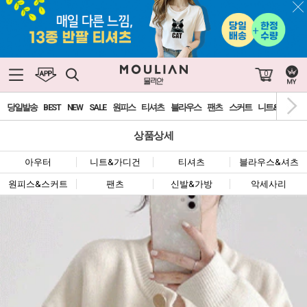
0
당일발송
BEST
NEW
SALE
원피스
티셔츠
블라우스
팬츠
스커트
니트&가디건
상품상세
아우터
니트&가디건
티셔츠
블라우스&셔츠
원피스&스커트
팬츠
신발&가방
악세사리