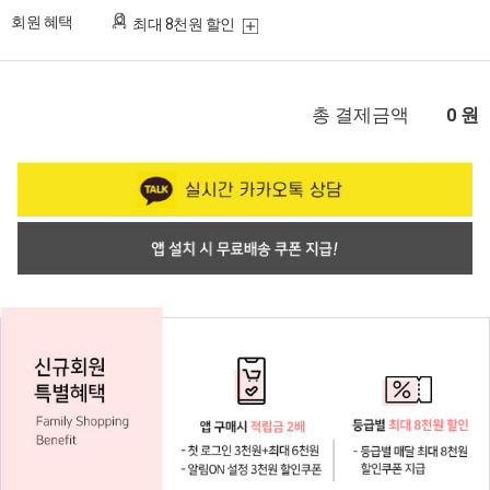
회원 혜택
최대 8천원 할인
총 결제금액
원
0