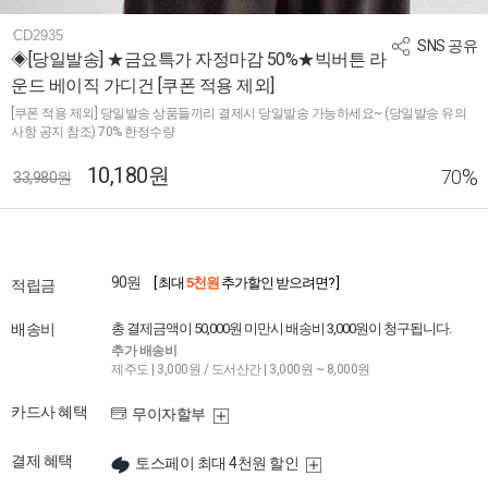
CD2935
SNS 공유
◈[당일발송] ★금요특가 자정마감 50%★빅버튼 라
운드 베이직 가디건 [쿠폰 적용 제외]
[쿠폰 적용 제외] 당일발송 상품들끼리 결제시 당일발송 가능하세요~ (당일발송 유의
사항 공지 참조) 70% 한정수량
10,180원
%
70
33,980원
90원
[ 최대
5천원
추가할인 받으려면? ]
적립금
배송비
총 결제금액이 50,000원 미만시 배송비 3,000원이 청구됩니다.
추가 배송비
제주도 | 3,000원 / 도서산간 | 3,000원 ~ 8,000원
카드사 혜택
무이자할부
결제 혜택
토스페이 최대 4천원 할인