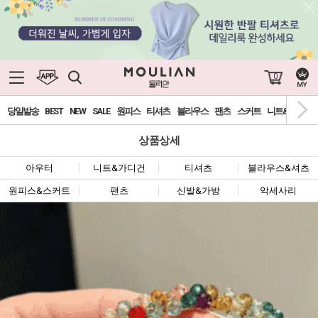
0
당일발송
BEST
NEW
SALE
원피스
티셔츠
블라우스
팬츠
스커트
니트&가디건
상품상세
아우터
니트&가디건
티셔츠
블라우스&셔츠
원피스&스커트
팬츠
신발&가방
악세사리