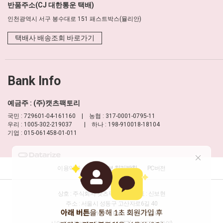
반품주소(CJ 대한통운 택배)
인천광역시 서구 봉수대로 151 패스트박스(뮬리안)
택배사 배송조회 바로가기
Bank Info
예금주 : (주)캣츠팩토리
국민 : 729601-04-161160 | 농협 : 317-0001-0795-11
우리 : 1005-302-219037 | 하나 : 198-910018-18104
기업 : 015-061458-01-011
이용약관
개인정보 처리방침
PC버전
상호 : 주식회사 캣츠팩토리
대표 : 신보현
주소 : 서울시 성동구 고산자로6길 40
TEL : 1688-8177
FAX : 02-457-2330