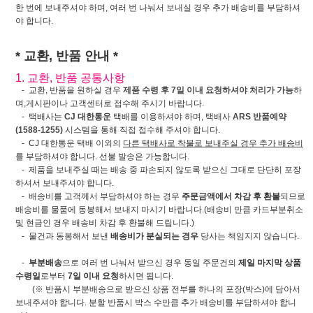
한 번에 보내주셔야 하며, 여러 번 나눠서 보내실 경우 추가 배송비를 부담하셔
야 합니다.
* 교환, 반품 안내 *
1. 교환, 반품 공통사항
- 교환, 반품을 원하실 경우
제품 수령 후 7일 이내 요청하셔야 처리가 가능
하
며,게시판이나 고객센터로 접수해 주시기 바랍니다.
- 택배사는
CJ 대한통운
택배를 이용하셔야 하며, 택배사
ARS 반품예약
(1588-1255)
시스템을 통해 직접 접수해 주셔야 합니다.
- CJ 대한통운 택배 이외의
다른 택배사로 착불로 보내주실 경우 추가 배송비
를 부담하셔야 합니다. 선불 발송은 가능합니다.
- 제품을 보내주실 때는 배송 중 파손되지 않도록 받으신 그대로 단단히 포장
하셔서 보내주셔야 합니다.
- 배송비를 고객께서 부담하셔야 하는 경우
주문금액에서 차감 후 환불
되므로
배송비를 물품에 동봉해서 보내지 마시기 바랍니다.(배송비 만큼 카드부분취소
및 현금인 경우 배송비 차감 후 환불해 드립니다.)
- 물건과 동봉해서 보낸
배송비가 분실되는 경우
당사는 책임지지 않습니다.
-
부분배송
으로 여러 번 나눠서 받으신 경우 동일 주문건의
제일 마지막 상품
수령일
로부터
7일 이내 요청
하시면 됩니다.
(※ 반품시 부분배송으로 받으신 상품 전부를 하나의 포장(박스)에 담아서
보내주셔야 합니다. 분할 반품시 박스 수만큼 추가 배송비를 부담하셔야 합니