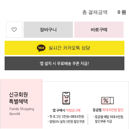
총 결제금액
원
0
장바구니
바로구매