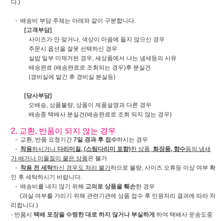
다.)
- 배송비 부담 주체는 아래와 같이 구분합니다.
[고객부담]
사이즈가 안 맞거나, 색상이 마음에 들지 않으신 경우
주문시 옵션을 잘못 선택하신 경우
실밥 일부 미제거된 경우, 새상품에서 나는 냄새등의 사유
배송완료 (배송완료로 조회되는 경우)후 분실건
(경비실에 맡긴 후 경비실 분실등)
[당사부담]
오배송, 상품불량, 상품이 제품설명과 다른 경우
배송중 택배사 분실건(배송완료로 조회 되지 않는 경우)
2. 교환, 반품이 되지 않는 경우
- 교환, 반품 요청기간
7일 경과 후 접수
하시는 경우
-
착용
하시거나
다리미질, (스팀다리미 포함)
한 상품,
화장품, 향수
등의 냄새
가 배거나 이물질이 뭍은 상품
은 불가
-
착용 전 세탁
하신 경우도 처리 불가
하므로 불량, 사이즈 오류등 이상 여부 확
인 후 세탁하시기 바랍니다.
- 배송비를 내지 않기 위해
고의로 상품을 훼손
한 경우
(과실 여부를 가리기 위해 관련기관에 상품 접수 후 민원처리 결과에 따라 처
리합니다.)
- 반품시
택배 포장을 수령한 대로 하지 않거나 부실하게
하여 택배사 운송도중