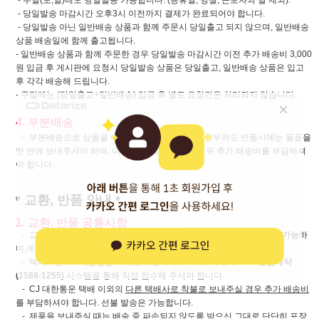
- 당일발송 마감시간 오후3시 이전까지 결제가 완료되어야 합니다.
- 당일발송 아닌 일반배송 상품과 함께 주문시 당일출고 되지 않으며, 일반배송
상품 배송일에 함께 출고됩니다.
- 일반배송 상품과 함께 주문한 경우 당일발송 마감시간 이전 추가 배송비 3,000
원 입금 후 게시판에 요청시 당일발송 상품은 당일출고, 일반배송 상품은 입고
후 각각 배송해 드립니다.
- 주말에는 (당일출고+일반배송) 입금 후 별도 요청건은 처리되지 않습니다.
4. 부분배송
- 부분배송으로 상품을 여러 번에 나눠서 받으신 경우라도 반품시에는 물품을
한 번에 보내주셔야 하며, 여러 번 나눠서 보내실 경우 추가 배송비를 부담하셔
야 합니다.
* 교환, 반품 안내 *
1. 교환, 반품 공통사항
- 교환, 반품을 원하실 경우
제품 수령 후 7일 이내 요청하셔야 처리가 가능
하
며,게시판이나 고객센터로 접수해 주시기 바랍니다.
- 택배사는
CJ 대한통운
택배를 이용하셔야 하며, 택배사
ARS 반품예약
(1588-1255)
시스템을 통해 직접 접수해 주셔야 합니다.
- CJ 대한통운 택배 이외의
다른 택배사로 착불로 보내주실 경우 추가 배송비
를 부담하셔야 합니다. 선불 발송은 가능합니다.
- 제품을 보내주실 때는 배송 중 파손되지 않도록 받으신 그대로 단단히 포장