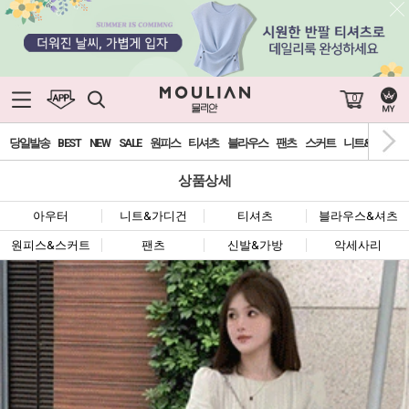
0
당일발송
BEST
NEW
SALE
원피스
티셔츠
블라우스
팬츠
스커트
니트&가디건
상품상세
아우터
니트&가디건
티셔츠
블라우스&셔츠
원피스&스커트
팬츠
신발&가방
악세사리