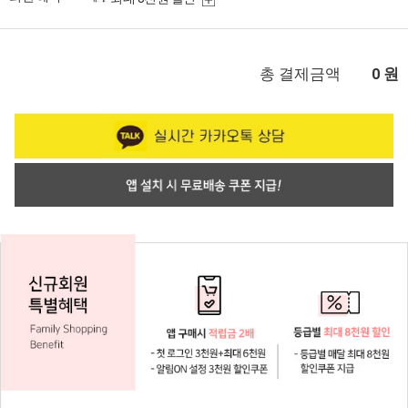
총 결제금액
원
0