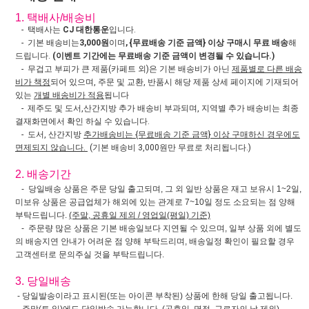
1. 택배사/배송비
- 택배사는
CJ 대한통운
입니다.
- 기본 배송비는
3,000원
이며
, {무료배송 기준 금액} 이상 구매시 무료 배송
해
드립니다.
(이벤트 기간에는 무료배송 기준 금액이 변경될 수 있습니다.)
- 무겁고 부피가 큰 제품(카페트 외)은 기본 배송비가 아닌
제품별로 다른 배송
비가 책정
되어 있으며, 주문 및 교환, 반품시 해당 제품 상세 페이지에 기재되어
있는
개별 배송비가 적용
됩니다
- 제주도 및 도서,산간지방 추가 배송비 부과되며, 지역별 추가 배송비는 최종
결재화면에서 확인 하실 수 있습니다.
- 도서, 산간지방
추가배송비는 {무료배송 기준 금액} 이상 구매하신 경우에도
면제되지 않습니다.
(기본 배송비 3,000원만 무료로 처리됩니다.)
2. 배송기간
- 당일배송 상품은 주문 당일 출고되며, 그 외 일반 상품은 재고 보유시 1~2일,
미보유 상품은 공급업체가 해외에 있는 관계로 7~10일 정도 소요되는 점 양해
부탁드립니다.
(주말, 공휴일 제외 / 영업일(평일) 기준)
- 주문량 많은 상품은 기본 배송일보다 지연될 수 있으며, 일부 상품 외에 별도
의 배송지연 안내가 어려운 점 양해 부탁드리며, 배송일정 확인이 필요할 경우
고객센터로 문의주실 것을 부탁드립니다.
3. 당일배송
- 당일발송이라고 표시된(또는 아이콘 부착된) 상품에 한해 당일 출고됩니다.
- 주말(토,일)에도 당일발송 가능합니다. (공휴일, 명절, 근로자의 날 제외).