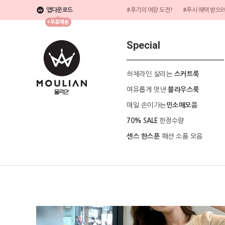
앱다운로드
#후기의 여왕 도전?
#푸시 혜택 받으
Special
하체라인 살리는
스커트룩
여유롭게 멋낸
블라우스룩
매일 손이가는
민소매모음
한정수량
70% SALE
패션 소품 모음
센스 한스푼