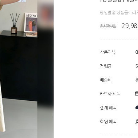
당일발송 상품들끼리 
29,9
39,980원
0
상품리뷰
적립금
배송비
총
카드사 혜택
결제 혜택
회원 혜택