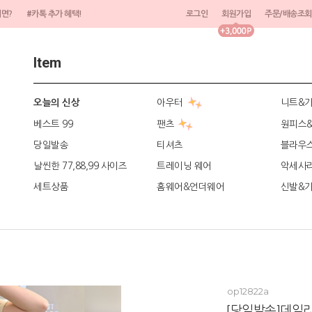
려면?
#카톡 추가 혜택!
로그인
회원가입
주문/배송조회
Item
아우터
니트&
오늘의 신상
베스트 99
팬츠
원피스
당일발송
티셔츠
블라우
날씬한 77,88,99 사이즈
트레이닝 웨어
악세사
세트상품
홈웨어&언더웨어
신발&
op12822a
[당일발송]데일리