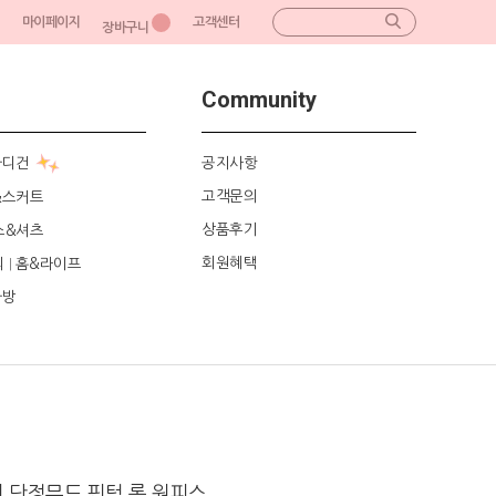
마이페이지
고객센터
장바구니
Community
가디건
공지사항
고객문의
&스커트
상품후기
스&셔츠
회원혜택
리
홈&라이프
|
가방
 단정무드 핀턱 롱 원피스