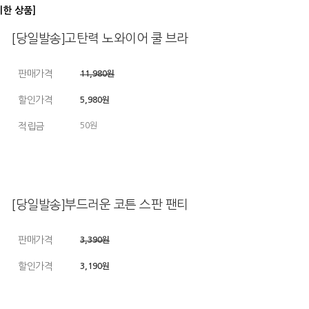
디한 상품]
[당일발송]고탄력 노와이어 쿨 브라
판매가격
11,980원
할인가격
5,980원
적립금
50원
[당일발송]부드러운 코튼 스판 팬티
판매가격
3,390원
할인가격
3,190원