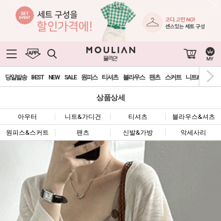
0
당일발송
BEST
NEW
SALE
원피스
티셔츠
블라우스
팬츠
스커트
니트&가디건
상품상세
아우터
니트&가디건
티셔츠
블라우스&셔츠
원피스&스커트
팬츠
신발&가방
악세사리