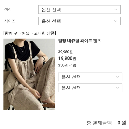
색상
사이즈
[함께 구매해요! - 코디한 상품]
멜빵 내츄럴 와이드 팬츠
39,980원
19,980
원
350원 적립
총 결제금액
원
0