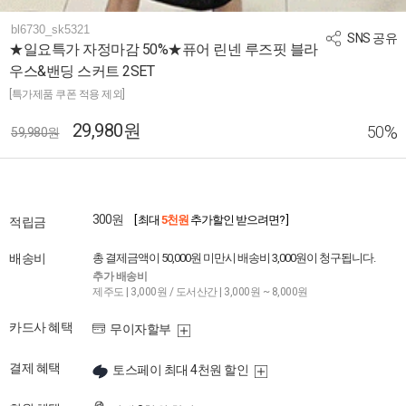
bl6730_sk5321
SNS 공유
★일요특가 자정마감 50%★퓨어 린넨 루즈핏 블라
우스&밴딩 스커트 2SET
[특가제품 쿠폰 적용 제외]
29,980원
%
50
59,980원
300원
[ 최대
5천원
추가할인 받으려면? ]
적립금
배송비
총 결제금액이 50,000원 미만시 배송비 3,000원이 청구됩니다.
추가 배송비
제주도 | 3,000원 / 도서산간 | 3,000원 ~ 8,000원
카드사 혜택
무이자할부
결제 혜택
토스페이 최대 4천원 할인