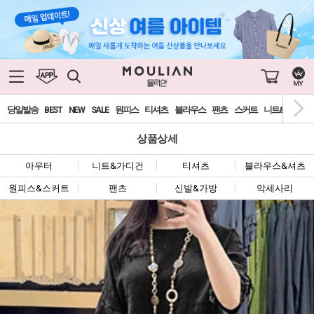
당일발송
BEST
NEW
SALE
원피스
티셔츠
블라우스
팬츠
스커트
니트&가디건
상품상세
아우터
니트&가디건
티셔츠
블라우스&셔츠
원피스&스커트
팬츠
신발&가방
악세사리