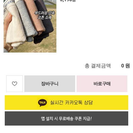
총 결제금액
원
0
장바구니
바로구매