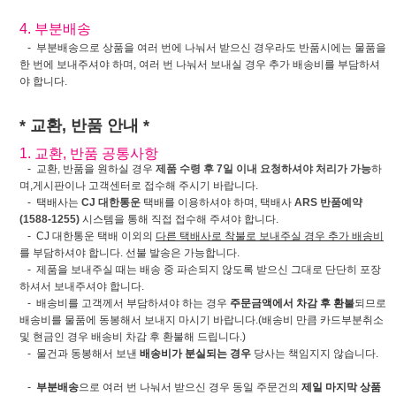
4. 부분배송
- 부분배송으로 상품을 여러 번에 나눠서 받으신 경우라도 반품시에는 물품을
한 번에 보내주셔야 하며, 여러 번 나눠서 보내실 경우 추가 배송비를 부담하셔
야 합니다.
* 교환, 반품 안내 *
1. 교환, 반품 공통사항
- 교환, 반품을 원하실 경우
제품 수령 후 7일 이내 요청하셔야 처리가 가능
하
며,게시판이나 고객센터로 접수해 주시기 바랍니다.
- 택배사는
CJ 대한통운
택배를 이용하셔야 하며, 택배사
ARS 반품예약
(1588-1255)
시스템을 통해 직접 접수해 주셔야 합니다.
- CJ 대한통운 택배 이외의
다른 택배사로 착불로 보내주실 경우 추가 배송비
를 부담하셔야 합니다. 선불 발송은 가능합니다.
- 제품을 보내주실 때는 배송 중 파손되지 않도록 받으신 그대로 단단히 포장
하셔서 보내주셔야 합니다.
- 배송비를 고객께서 부담하셔야 하는 경우
주문금액에서 차감 후 환불
되므로
배송비를 물품에 동봉해서 보내지 마시기 바랍니다.(배송비 만큼 카드부분취소
및 현금인 경우 배송비 차감 후 환불해 드립니다.)
- 물건과 동봉해서 보낸
배송비가 분실되는 경우
당사는 책임지지 않습니다.
-
부분배송
으로 여러 번 나눠서 받으신 경우 동일 주문건의
제일 마지막 상품