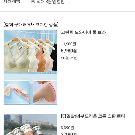
회원 혜택
최대 8천원 할인
[함께 구매해요! - 코디한 상품]
고탄력 노와이어 쿨 브라
11,980원
5,980
원
50원 적립
[당일발송]부드러운 코튼 스판 팬티
3,390원
3,190
원