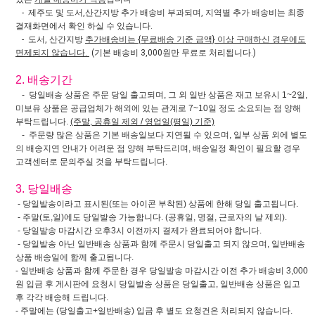
- 제주도 및 도서,산간지방 추가 배송비 부과되며, 지역별 추가 배송비는 최종
결재화면에서 확인 하실 수 있습니다.
- 도서, 산간지방
추가배송비는 {무료배송 기준 금액} 이상 구매하신 경우에도
면제되지 않습니다.
(기본 배송비 3,000원만 무료로 처리됩니다.)
2. 배송기간
- 당일배송 상품은 주문 당일 출고되며, 그 외 일반 상품은 재고 보유시 1~2일,
미보유 상품은 공급업체가 해외에 있는 관계로 7~10일 정도 소요되는 점 양해
부탁드립니다.
(주말, 공휴일 제외 / 영업일(평일) 기준)
- 주문량 많은 상품은 기본 배송일보다 지연될 수 있으며, 일부 상품 외에 별도
의 배송지연 안내가 어려운 점 양해 부탁드리며, 배송일정 확인이 필요할 경우
고객센터로 문의주실 것을 부탁드립니다.
3. 당일배송
- 당일발송이라고 표시된(또는 아이콘 부착된) 상품에 한해 당일 출고됩니다.
- 주말(토,일)에도 당일발송 가능합니다. (공휴일, 명절, 근로자의 날 제외).
- 당일발송 마감시간 오후3시 이전까지 결제가 완료되어야 합니다.
- 당일발송 아닌 일반배송 상품과 함께 주문시 당일출고 되지 않으며, 일반배송
상품 배송일에 함께 출고됩니다.
- 일반배송 상품과 함께 주문한 경우 당일발송 마감시간 이전 추가 배송비 3,000
원 입금 후 게시판에 요청시 당일발송 상품은 당일출고, 일반배송 상품은 입고
후 각각 배송해 드립니다.
- 주말에는 (당일출고+일반배송) 입금 후 별도 요청건은 처리되지 않습니다.