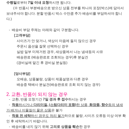
수령일
로부터
7일 이내 요청
하시면 됩니다.
(※ 반품시 부분배송으로 받으신 상품 전부를 하나의 포장(박스)에 담아서
보내주셔야 합니다. 분할 반품시 박스 수만큼 추가 배송비를 부담하셔야 합니
다.)
- 배송비 부담 주체는 아래와 같이 구분합니다.
[고객부담]
사이즈가 안 맞거나, 색상이 마음에 들지 않으신 경우
주문시 옵션을 잘못 선택하신 경우
실밥 일부 미제거된 경우, 새상품에서 나는 냄새등의 사유
배송완료 (배송완료로 조회되는 경우)후 분실건
(경비실에 맡긴 후 경비실 분실등)
[당사부담]
오배송, 상품불량, 상품이 제품설명과 다른 경우
배송중 택배사 분실건(배송완료로 조회 되지 않는 경우)
2. 교환, 반품이 되지 않는 경우
- 교환, 반품 요청기간
7일 경과 후 접수
하시는 경우
-
착용
하시거나
다리미질, (스팀다리미 포함)
한 상품,
화장품, 향수
등의 냄새
가 배거나 이물질이 뭍은 상품
은 불가
-
착용 전 세탁
하신 경우도 처리 불가
하므로 불량, 사이즈 오류등 이상 여부 확
인 후 세탁하시기 바랍니다.
- 배송비를 내지 않기 위해
고의로 상품을 훼손
한 경우