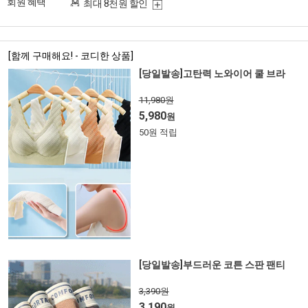
회원 혜택
최대 8천원 할인
[함께 구매해요! - 코디한 상품]
[당일발송]고탄력 노와이어 쿨 브라
11,980원
5,980
원
50원 적립
[당일발송]부드러운 코튼 스판 팬티
3,390원
3,190
원