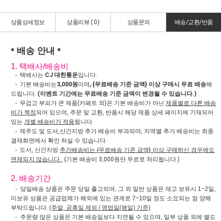
상품상세정보
상품리뷰 (
0
)
상품문의
배송/교환/반품
* 배송 안내 *
1. 택배사/배송비
- 택배사는
CJ 대한통운
입니다.
- 기본 배송비는
3,000원
이며
, {무료배송 기준 금액} 이상 구매시 무료 배송
해
드립니다.
(이벤트 기간에는 무료배송 기준 금액이 변경될 수 있습니다.)
- 무겁고 부피가 큰 제품(카페트 외)은 기본 배송비가 아닌
제품별로 다른 배송
비가 책정
되어 있으며, 주문 및 교환, 반품시 해당 제품 상세 페이지에 기재되어
있는
개별 배송비가 적용
됩니다
- 제주도 및 도서,산간지방 추가 배송비 부과되며, 지역별 추가 배송비는 최종
결재화면에서 확인 하실 수 있습니다.
- 도서, 산간지방
추가배송비는 {무료배송 기준 금액} 이상 구매하신 경우에도
면제되지 않습니다.
(기본 배송비 3,000원만 무료로 처리됩니다.)
2. 배송기간
- 당일배송 상품은 주문 당일 출고되며, 그 외 일반 상품은 재고 보유시 1~2일,
미보유 상품은 공급업체가 해외에 있는 관계로 7~10일 정도 소요되는 점 양해
부탁드립니다.
(주말, 공휴일 제외 / 영업일(평일) 기준)
- 주문량 많은 상품은 기본 배송일보다 지연될 수 있으며, 일부 상품 외에 별도