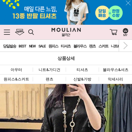
당일발송
BEST
NEW
SALE
원피스
티셔츠
블라우스
팬츠
스커트
니트&가디건
상품상세
아우터
니트&가디건
티셔츠
블라우스&셔츠
원피스&스커트
팬츠
신발&가방
악세사리