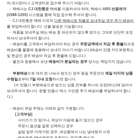
며,게시판이나 고객센터로 접수해 주시기 바랍니다.
- 택배사는
CJ 대한통운
택배를 이용하셔야 하며, 택배사
ARS 반품예약
(1588-1255)
시스템을 통해 직접 접수해 주셔야 합니다.
- CJ 대한통운 택배 이외의
다른 택배사로 착불로 보내주실 경우 추가 배송비
를 부담하셔야 합니다. 선불 발송은 가능합니다.
- 제품을 보내주실 때는 배송 중 파손되지 않도록 받으신 그대로 단단히 포장
하셔서 보내주셔야 합니다.
- 배송비를 고객께서 부담하셔야 하는 경우
주문금액에서 차감 후 환불
되므로
배송비를 물품에 동봉해서 보내지 마시기 바랍니다.(배송비 만큼 카드부분취소
및 현금인 경우 배송비 차감 후 환불해 드립니다.)
- 물건과 동봉해서 보낸
배송비가 분실되는 경우
당사는 책임지지 않습니다.
-
부분배송
으로 여러 번 나눠서 받으신 경우 동일 주문건의
제일 마지막 상품
수령일
로부터
7일 이내 요청
하시면 됩니다.
(※ 반품시 부분배송으로 받으신 상품 전부를 하나의 포장(박스)에 담아서
보내주셔야 합니다. 분할 반품시 박스 수만큼 추가 배송비를 부담하셔야 합니
다.)
- 배송비 부담 주체는 아래와 같이 구분합니다.
[고객부담]
사이즈가 안 맞거나, 색상이 마음에 들지 않으신 경우
주문시 옵션을 잘못 선택하신 경우
실밥 일부 미제거된 경우, 새상품에서 나는 냄새등의 사유
배송완료 (배송완료로 조회되는 경우)후 분실건