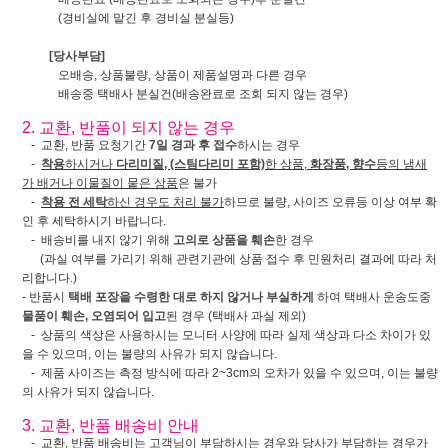
(경비실에 맡긴 후 경비실 분실등)
[당사부담]
오배송, 상품불량, 상품이 제품설명과 다른 경우
배송중 택배사 분실건(배송완료로 조회 되지 않는 경우)
2. 교환, 반품이 되지 않는 경우
- 교환, 반품 요청기간
7일 경과 후 접수
하시는 경우
-
착용
하시거나
다리미질, (스팀다리미 포함)
한 상품,
화장품, 향수
등의 냄새
가 배거나 이물질이 뭍은 상품
은 불가
-
착용 전 세탁
하신 경우도 처리 불가
하므로 불량, 사이즈 오류등 이상 여부 확
인 후 세탁하시기 바랍니다.
- 배송비를 내지 않기 위해
고의로 상품을 훼손
한 경우
(과실 여부를 가리기 위해 관련기관에 상품 접수 후 민원처리 결과에 따라 처
리합니다.)
- 반품시
택배 포장을 수령한 대로 하지 않거나 부실하게
하여 택배사 운송도중
물품이 훼손, 오염되어 입고
된 경우 (택배사 과실 제외)
- 상품의 색상은 사용하시는 모니터 사양에 따라 실제 색상과 다소 차이가 있
을 수 있으며, 이는 불량의 사유가 되지 않습니다.
- 제품 사이즈는 측정 방식에 따라 2~3cm의 오차가 있을 수 있으며, 이는 불량
의 사유가 되지 않습니다.
3. 교환, 반품 배송비 안내
- 교환, 반품 배송비는 고객님이 부담하시는 경우와 당사가 부담하는 경우가