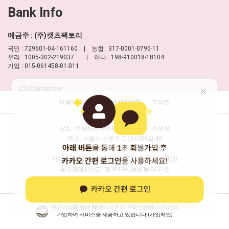
Bank Info
예금주 : (주)캣츠팩토리
국민 : 729601-04-161160 | 농협 : 317-0001-0795-11
우리 : 1005-302-219037 | 하나 : 198-910018-18104
기업 : 015-061458-01-011
이용약관
개인정보 처리방침
PC버전
상호 : 주식회사 캣츠팩토리
대표 : 신보현
주소 : 서울시 성동구 고산자로6길 40
TEL : 1688-8177
FAX : 02-457-2330
사업자등록번호 : 204-86-16277
(사업자정보확인)
통신판매업신고 : 제2013-서울성동-0032호
개인정보담당자 : 신보현
이메일 :
help@moulian.com
안전거래를 위해 KB에스크로의 구매안전(에스크로)에
가입하여 서비스를 제공하고 있습니다.(
가입확인
)