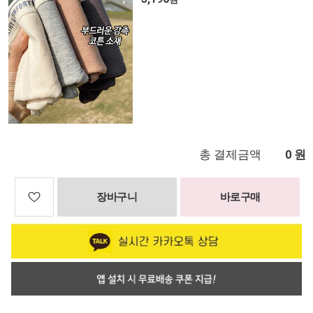
총 결제금액
원
0
장바구니
바로구매