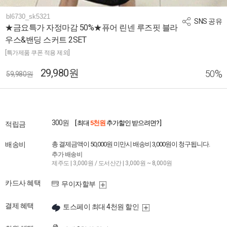
bl6730_sk5321
SNS 공유
★금요특가 자정마감 50%★퓨어 린넨 루즈핏 블라
우스&밴딩 스커트 2SET
[특가제품 쿠폰 적용 제외]
29,980원
%
50
59,980원
300원
[ 최대
5천원
추가할인 받으려면? ]
적립금
배송비
총 결제금액이 50,000원 미만시 배송비 3,000원이 청구됩니다.
추가 배송비
제주도 | 3,000원 / 도서산간 | 3,000원 ~ 8,000원
카드사 혜택
무이자할부
결제 혜택
토스페이 최대 4천원 할인