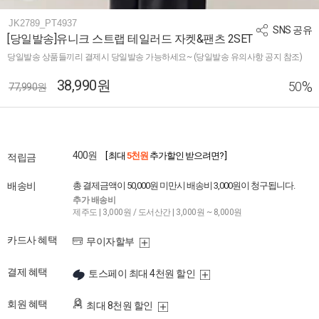
JK2789_PT4937
SNS 공유
[당일발송]유니크 스트랩 테일러드 자켓&팬츠 2SET
당일발송 상품들끼리 결제시 당일발송 가능하세요~ (당일발송 유의사항 공지 참조)
38,990원
%
50
77,990원
400원
[ 최대
5천원
추가할인 받으려면? ]
적립금
배송비
총 결제금액이 50,000원 미만시 배송비 3,000원이 청구됩니다.
추가 배송비
제주도 | 3,000원 / 도서산간 | 3,000원 ~ 8,000원
카드사 혜택
무이자할부
결제 혜택
토스페이 최대 4천원 할인
회원 혜택
최대 8천원 할인