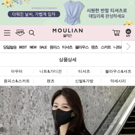
0
당일발송
BEST
NEW
SALE
원피스
티셔츠
블라우스
팬츠
스커트
니트&가디건
상품상세
아우터
니트&가디건
티셔츠
블라우스&셔츠
원피스&스커트
팬츠
신발&가방
악세사리