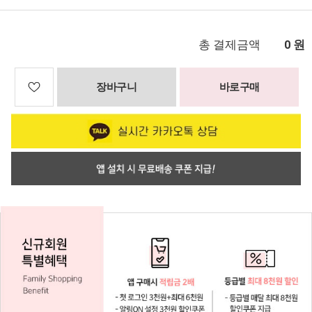
총 결제금액
원
0
장바구니
바로구매