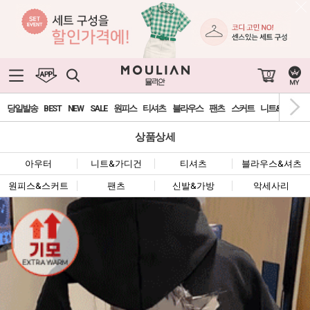
0
당일발송
BEST
NEW
SALE
원피스
티셔츠
블라우스
팬츠
스커트
니트&가디건
상품상세
아우터
니트&가디건
티셔츠
블라우스&셔츠
원피스&스커트
팬츠
신발&가방
악세사리