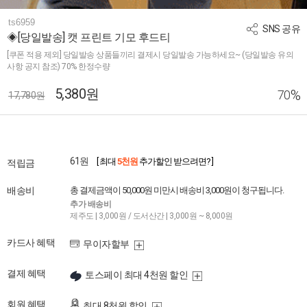
ts6959
SNS 공유
◈[당일발송] 캣 프린트 기모 후드티
[쿠폰 적용 제외] 당일발송 상품들끼리 결제시 당일발송 가능하세요~ (당일발송 유의
사항 공지 참조) 70% 한정수량
5,380원
%
70
17,780원
61원
[ 최대
5천원
추가할인 받으려면? ]
적립금
배송비
총 결제금액이 50,000원 미만시 배송비 3,000원이 청구됩니다.
추가 배송비
제주도 | 3,000원 / 도서산간 | 3,000원 ~ 8,000원
카드사 혜택
무이자할부
결제 혜택
토스페이 최대 4천원 할인
회원 혜택
최대 8천원 할인