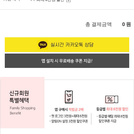
총 결제금액
원
0