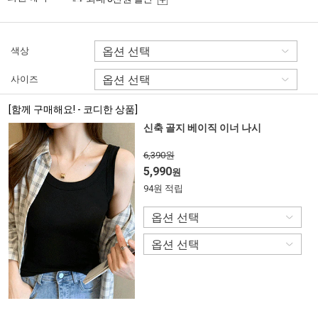
색상
사이즈
[함께 구매해요! - 코디한 상품]
신축 골지 베이직 이너 나시
6,390원
5,990
원
94원 적립