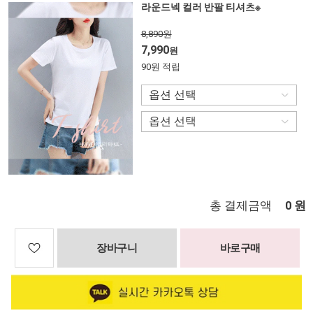
라운드넥 컬러 반팔 티셔츠※
8,890원
7,990
원
90원 적립
총 결제금액
원
0
장바구니
바로구매