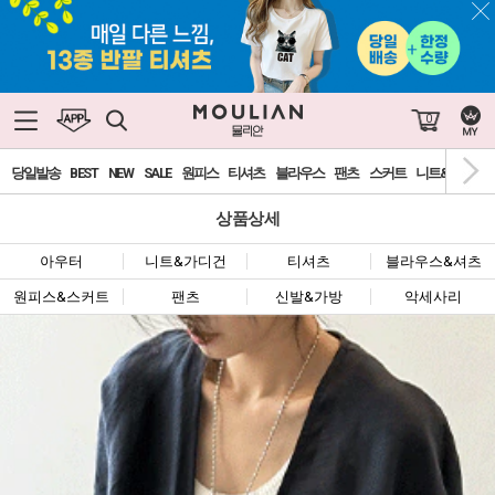
0
당일발송
BEST
NEW
SALE
원피스
티셔츠
블라우스
팬츠
스커트
니트&가디건
상품상세
아우터
니트&가디건
티셔츠
블라우스&셔츠
원피스&스커트
팬츠
신발&가방
악세사리