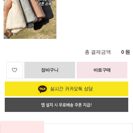
총 결제금액
원
0
장바구니
바로구매