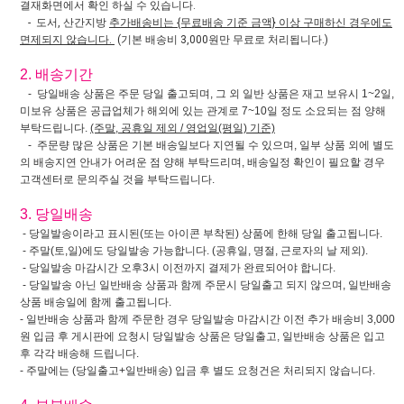
결재화면에서 확인 하실 수 있습니다.
- 도서, 산간지방
추가배송비는 {무료배송 기준 금액} 이상 구매하신 경우에도
면제되지 않습니다.
(기본 배송비 3,000원만 무료로 처리됩니다.)
2. 배송기간
- 당일배송 상품은 주문 당일 출고되며, 그 외 일반 상품은 재고 보유시 1~2일,
미보유 상품은 공급업체가 해외에 있는 관계로 7~10일 정도 소요되는 점 양해
부탁드립니다.
(주말, 공휴일 제외 / 영업일(평일) 기준)
- 주문량 많은 상품은 기본 배송일보다 지연될 수 있으며, 일부 상품 외에 별도
의 배송지연 안내가 어려운 점 양해 부탁드리며, 배송일정 확인이 필요할 경우
고객센터로 문의주실 것을 부탁드립니다.
3. 당일배송
- 당일발송이라고 표시된(또는 아이콘 부착된) 상품에 한해 당일 출고됩니다.
- 주말(토,일)에도 당일발송 가능합니다. (공휴일, 명절, 근로자의 날 제외).
- 당일발송 마감시간 오후3시 이전까지 결제가 완료되어야 합니다.
- 당일발송 아닌 일반배송 상품과 함께 주문시 당일출고 되지 않으며, 일반배송
상품 배송일에 함께 출고됩니다.
- 일반배송 상품과 함께 주문한 경우 당일발송 마감시간 이전 추가 배송비 3,000
원 입금 후 게시판에 요청시 당일발송 상품은 당일출고, 일반배송 상품은 입고
후 각각 배송해 드립니다.
- 주말에는 (당일출고+일반배송) 입금 후 별도 요청건은 처리되지 않습니다.