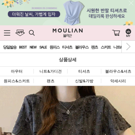
당일발송
BEST
NEW
SALE
원피스
티셔츠
블라우스
팬츠
스커트
니트&가디건
상품상세
아우터
니트&가디건
티셔츠
블라우스&셔츠
원피스&스커트
팬츠
신발&가방
악세사리