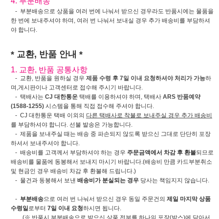
4. 부분배송
- 부분배송으로 상품을 여러 번에 나눠서 받으신 경우라도 반품시에는 물품을
한 번에 보내주셔야 하며, 여러 번 나눠서 보내실 경우 추가 배송비를 부담하셔
야 합니다.
* 교환, 반품 안내 *
1. 교환, 반품 공통사항
- 교환, 반품을 원하실 경우
제품 수령 후 7일 이내 요청하셔야 처리가 가능
하
며,게시판이나 고객센터로 접수해 주시기 바랍니다.
- 택배사는
CJ 대한통운
택배를 이용하셔야 하며, 택배사
ARS 반품예약
(1588-1255)
시스템을 통해 직접 접수해 주셔야 합니다.
- CJ 대한통운 택배 이외의
다른 택배사로 착불로 보내주실 경우 추가 배송비
를 부담하셔야 합니다. 선불 발송은 가능합니다.
- 제품을 보내주실 때는 배송 중 파손되지 않도록 받으신 그대로 단단히 포장
하셔서 보내주셔야 합니다.
- 배송비를 고객께서 부담하셔야 하는 경우
주문금액에서 차감 후 환불
되므로
배송비를 물품에 동봉해서 보내지 마시기 바랍니다.(배송비 만큼 카드부분취소
및 현금인 경우 배송비 차감 후 환불해 드립니다.)
- 물건과 동봉해서 보낸
배송비가 분실되는 경우
당사는 책임지지 않습니다.
-
부분배송
으로 여러 번 나눠서 받으신 경우 동일 주문건의
제일 마지막 상품
수령일
로부터
7일 이내 요청
하시면 됩니다.
(※ 반품시 부분배송으로 받으신 상품 전부를 하나의 포장(박스)에 담아서