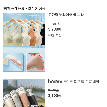
[함께 구매해요! - 코디한 상품]
고탄력 노와이어 쿨 브라
11,980원
5,980
원
50원 적립
[당일발송]부드러운 코튼 스판 팬티
3,390원
3,190
원