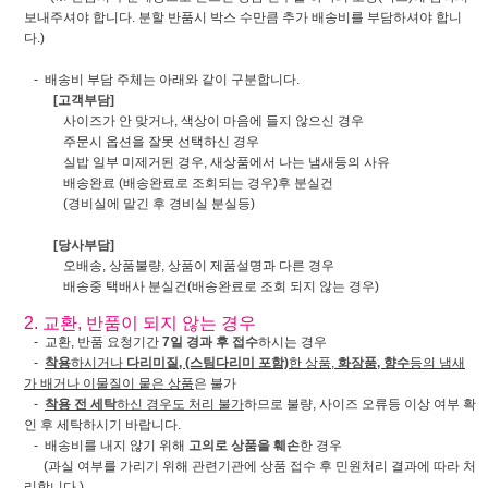
보내주셔야 합니다. 분할 반품시 박스 수만큼 추가 배송비를 부담하셔야 합니
다.)
- 배송비 부담 주체는 아래와 같이 구분합니다.
[고객부담]
사이즈가 안 맞거나, 색상이 마음에 들지 않으신 경우
주문시 옵션을 잘못 선택하신 경우
실밥 일부 미제거된 경우, 새상품에서 나는 냄새등의 사유
배송완료 (배송완료로 조회되는 경우)후 분실건
(경비실에 맡긴 후 경비실 분실등)
[당사부담]
오배송, 상품불량, 상품이 제품설명과 다른 경우
배송중 택배사 분실건(배송완료로 조회 되지 않는 경우)
2. 교환, 반품이 되지 않는 경우
- 교환, 반품 요청기간
7일 경과 후 접수
하시는 경우
-
착용
하시거나
다리미질, (스팀다리미 포함)
한 상품,
화장품, 향수
등의 냄새
가 배거나 이물질이 뭍은 상품
은 불가
-
착용 전 세탁
하신 경우도 처리 불가
하므로 불량, 사이즈 오류등 이상 여부 확
인 후 세탁하시기 바랍니다.
- 배송비를 내지 않기 위해
고의로 상품을 훼손
한 경우
(과실 여부를 가리기 위해 관련기관에 상품 접수 후 민원처리 결과에 따라 처
리합니다.)