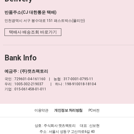
반품주소(CJ 대한통운 택배)
인천광역시 서구 봉수대로 151 패스트박스(뮬리안)
택배사 배송조회 바로가기
Bank Info
예금주 : (주)캣츠팩토리
국민 : 729601-04-161160 | 농협 : 317-0001-0795-11
우리 : 1005-302-219037 | 하나 : 198-910018-18104
기업 : 015-061458-01-011
이용약관
개인정보 처리방침
PC버전
상호 : 주식회사 캣츠팩토리
대표 : 신보현
주소 : 서울시 성동구 고산자로6길 40