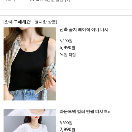
[함께 구매해요! - 코디한 상품]
신축 골지 베이직 이너 나시
6,390원
5,990
원
94원 적립
라운드넥 컬러 반팔 티셔츠※
8,890원
7,990
원