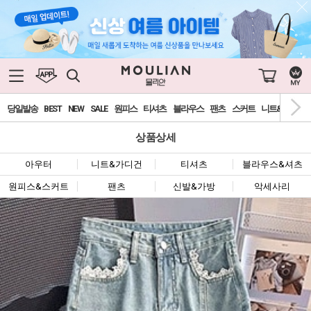
당일발송
BEST
NEW
SALE
원피스
티셔츠
블라우스
팬츠
스커트
니트&가디건
상품상세
아우터
니트&가디건
티셔츠
블라우스&셔츠
원피스&스커트
팬츠
신발&가방
악세사리