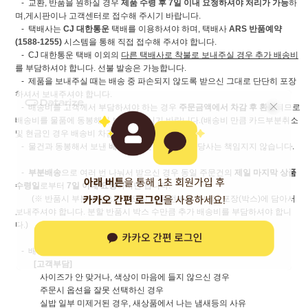
- 교환, 반품을 원하실 경우
제품 수령 후 7일 이내 요청하셔야 처리가 가능
하
며,게시판이나 고객센터로 접수해 주시기 바랍니다.
- 택배사는
CJ 대한통운
택배를 이용하셔야 하며, 택배사
ARS 반품예약
(1588-1255)
시스템을 통해 직접 접수해 주셔야 합니다.
- CJ 대한통운 택배 이외의
다른 택배사로 착불로 보내주실 경우 추가 배송비
를 부담하셔야 합니다. 선불 발송은 가능합니다.
- 제품을 보내주실 때는 배송 중 파손되지 않도록 받으신 그대로 단단히 포장
하셔서 보내주셔야 합니다.
- 배송비를 고객께서 부담하셔야 하는 경우
주문금액에서 차감 후 환불
되므로
배송비를 물품에 동봉해서 보내지 마시기 바랍니다.(배송비 만큼 카드부분취소
및 현금인 경우 배송비 차감 후 환불해 드립니다.)
- 물건과 동봉해서 보낸
배송비가 분실되는 경우
당사는 책임지지 않습니다.
-
부분배송
으로 여러 번 나눠서 받으신 경우 동일 주문건의
제일 마지막 상품
수령일
로부터
7일 이내 요청
하시면 됩니다.
(※ 반품시 부분배송으로 받으신 상품 전부를 하나의 포장(박스)에 담아서
보내주셔야 합니다. 분할 반품시 박스 수만큼 추가 배송비를 부담하셔야 합니
다.)
- 배송비 부담 주체는 아래와 같이 구분합니다.
[고객부담]
사이즈가 안 맞거나, 색상이 마음에 들지 않으신 경우
주문시 옵션을 잘못 선택하신 경우
실밥 일부 미제거된 경우, 새상품에서 나는 냄새등의 사유