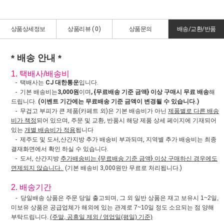
상품상세정보
상품리뷰 (
0
)
상품문의
배송/교환/반품
* 배송 안내 *
1. 택배사/배송비
- 택배사는
CJ 대한통운
입니다.
- 기본 배송비는
3,000원
이며
, {무료배송 기준 금액} 이상 구매시 무료 배송
해
드립니다.
(이벤트 기간에는 무료배송 기준 금액이 변경될 수 있습니다.)
- 무겁고 부피가 큰 제품(카페트 외)은 기본 배송비가 아닌
제품별로 다른 배송
비가 책정
되어 있으며, 주문 및 교환, 반품시 해당 제품 상세 페이지에 기재되어
있는
개별 배송비가 적용
됩니다
- 제주도 및 도서,산간지방 추가 배송비 부과되며, 지역별 추가 배송비는 최종
결재화면에서 확인 하실 수 있습니다.
- 도서, 산간지방
추가배송비는 {무료배송 기준 금액} 이상 구매하신 경우에도
면제되지 않습니다.
(기본 배송비 3,000원만 무료로 처리됩니다.)
2. 배송기간
- 당일배송 상품은 주문 당일 출고되며, 그 외 일반 상품은 재고 보유시 1~2일,
미보유 상품은 공급업체가 해외에 있는 관계로 7~10일 정도 소요되는 점 양해
부탁드립니다.
(주말, 공휴일 제외 / 영업일(평일) 기준)