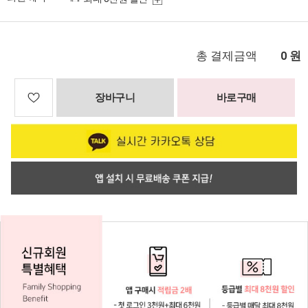
총 결제금액
원
0
장바구니
바로구매