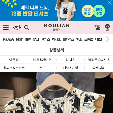
0
당일발송
BEST
NEW
SALE
원피스
티셔츠
블라우스
팬츠
스커트
니트&가디건
상품상세
아우터
니트&가디건
티셔츠
블라우스&셔츠
원피스&스커트
팬츠
신발&가방
악세사리