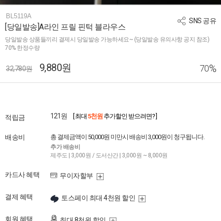
BL5119A
SNS 공유
[당일발송]A라인 프릴 핀턱 블라우스
당일발송 상품들끼리 결제시 당일발송 가능하세요~ (당일발송 유의사항 공지 참조)
70% 한정수량
9,880원
%
70
32,780원
121원
[ 최대
5천원
추가할인 받으려면? ]
적립금
배송비
총 결제금액이 50,000원 미만시 배송비 3,000원이 청구됩니다.
추가 배송비
제주도 | 3,000원 / 도서산간 | 3,000원 ~ 8,000원
카드사 혜택
무이자할부
결제 혜택
토스페이 최대 4천원 할인
회원 혜택
최대 8천원 할인