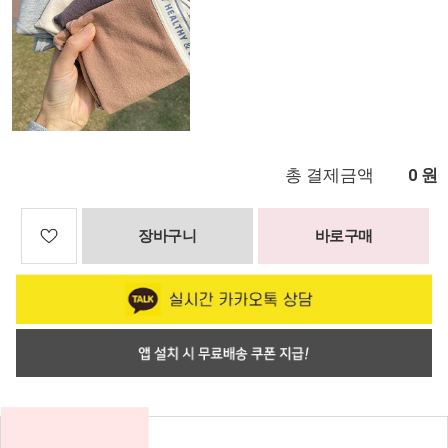
총 결제금액
원
0
장바구니
바로구매