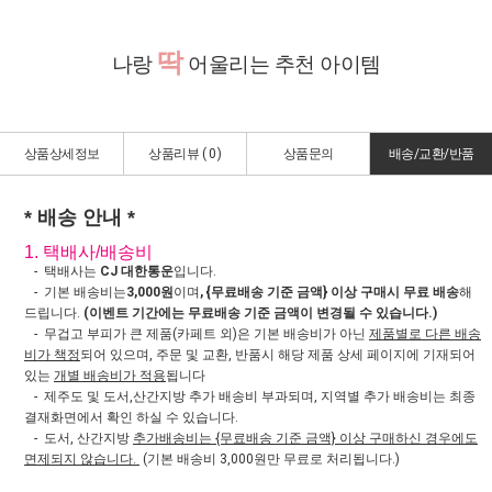
딱
나랑
어울리는 추천 아이템
상품상세정보
상품리뷰 (
0
)
상품문의
배송/교환/반품
* 배송 안내 *
1. 택배사/배송비
- 택배사는
CJ 대한통운
입니다.
- 기본 배송비는
3,000원
이며
, {무료배송 기준 금액} 이상 구매시 무료 배송
해
드립니다.
(이벤트 기간에는 무료배송 기준 금액이 변경될 수 있습니다.)
- 무겁고 부피가 큰 제품(카페트 외)은 기본 배송비가 아닌
제품별로 다른 배송
비가 책정
되어 있으며, 주문 및 교환, 반품시 해당 제품 상세 페이지에 기재되어
있는
개별 배송비가 적용
됩니다
- 제주도 및 도서,산간지방 추가 배송비 부과되며, 지역별 추가 배송비는 최종
결재화면에서 확인 하실 수 있습니다.
- 도서, 산간지방
추가배송비는 {무료배송 기준 금액} 이상 구매하신 경우에도
면제되지 않습니다.
(기본 배송비 3,000원만 무료로 처리됩니다.)