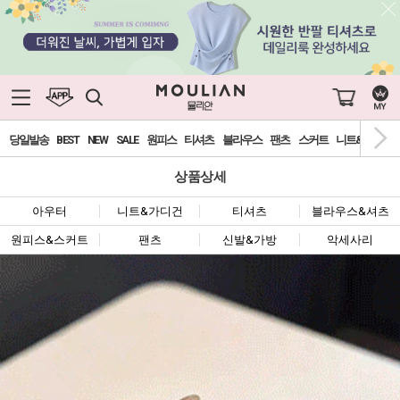
당일발송
BEST
NEW
SALE
원피스
티셔츠
블라우스
팬츠
스커트
니트&가디건
상품상세
아우터
니트&가디건
티셔츠
블라우스&셔츠
원피스&스커트
팬츠
신발&가방
악세사리