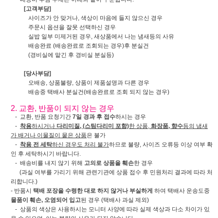
[고객부담]
사이즈가 안 맞거나, 색상이 마음에 들지 않으신 경우
주문시 옵션을 잘못 선택하신 경우
실밥 일부 미제거된 경우, 새상품에서 나는 냄새등의 사유
배송완료 (배송완료로 조회되는 경우)후 분실건
(경비실에 맡긴 후 경비실 분실등)
[당사부담]
오배송, 상품불량, 상품이 제품설명과 다른 경우
배송중 택배사 분실건(배송완료로 조회 되지 않는 경우)
2. 교환, 반품이 되지 않는 경우
- 교환, 반품 요청기간
7일 경과 후 접수
하시는 경우
-
착용
하시거나
다리미질, (스팀다리미 포함)
한 상품,
화장품, 향수
등의 냄새
가 배거나 이물질이 뭍은 상품
은 불가
-
착용 전 세탁
하신 경우도 처리 불가
하므로 불량, 사이즈 오류등 이상 여부 확
인 후 세탁하시기 바랍니다.
- 배송비를 내지 않기 위해
고의로 상품을 훼손
한 경우
(과실 여부를 가리기 위해 관련기관에 상품 접수 후 민원처리 결과에 따라 처
리합니다.)
- 반품시
택배 포장을 수령한 대로 하지 않거나 부실하게
하여 택배사 운송도중
물품이 훼손, 오염되어 입고
된 경우 (택배사 과실 제외)
- 상품의 색상은 사용하시는 모니터 사양에 따라 실제 색상과 다소 차이가 있