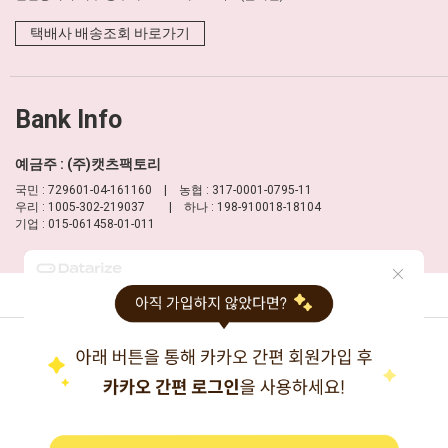
택배사 배송조회 바로가기
Bank Info
예금주 : (주)캣츠팩토리
국민 : 729601-04-161160 | 농협 : 317-0001-0795-11
우리 : 1005-302-219037 | 하나 : 198-910018-18104
기업 : 015-061458-01-011
이용약관
개인정보 처리방침
PC버전
상호 : 주식회사 캣츠팩토리
대표 : 신보현
주소 : 서울시 성동구 고산자로6길 40
TEL : 1688-8177
FAX : 02-457-2330
사업자등록번호 : 204-86-16277
(사업자정보확인)
통신판매업신고 : 제2013-서울성동-0032호
개인정보담당자 : 신보현
이메일 :
help@moulian.com