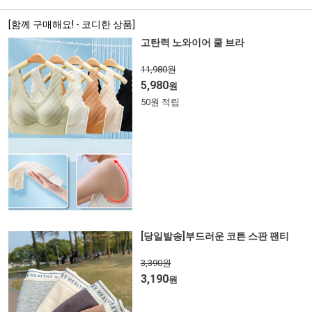
[함께 구매해요! - 코디한 상품]
고탄력 노와이어 쿨 브라
11,980원
5,980
원
50원 적립
[당일발송]부드러운 코튼 스판 팬티
3,390원
3,190
원