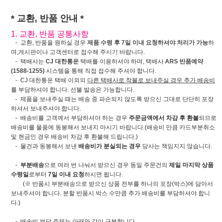
* 교환, 반품 안내 *
1. 교환, 반품 공통사항
- 교환, 반품을 원하실 경우
제품 수령 후 7일 이내 요청하셔야 처리가 가능
하
며,게시판이나 고객센터로 접수해 주시기 바랍니다.
- 택배사는
CJ 대한통운
택배를 이용하셔야 하며, 택배사
ARS 반품예약
(1588-1255)
시스템을 통해 직접 접수해 주셔야 합니다.
- CJ 대한통운 택배 이외의
다른 택배사로 착불로 보내주실 경우 추가 배송비
를 부담하셔야 합니다. 선불 발송은 가능합니다.
- 제품을 보내주실 때는 배송 중 파손되지 않도록 받으신 그대로 단단히 포장
하셔서 보내주셔야 합니다.
- 배송비를 고객께서 부담하셔야 하는 경우
주문금액에서 차감 후 환불
되므로
배송비를 물품에 동봉해서 보내지 마시기 바랍니다.(배송비 만큼 카드부분취소
및 현금인 경우 배송비 차감 후 환불해 드립니다.)
- 물건과 동봉해서 보낸
배송비가 분실되는 경우
당사는 책임지지 않습니다.
-
부분배송
으로 여러 번 나눠서 받으신 경우 동일 주문건의
제일 마지막 상품
수령일
로부터
7일 이내 요청
하시면 됩니다.
(※ 반품시 부분배송으로 받으신 상품 전부를 하나의 포장(박스)에 담아서
보내주셔야 합니다. 분할 반품시 박스 수만큼 추가 배송비를 부담하셔야 합니
다.)
- 배송비 부담 주체는 아래와 같이 구분합니다.