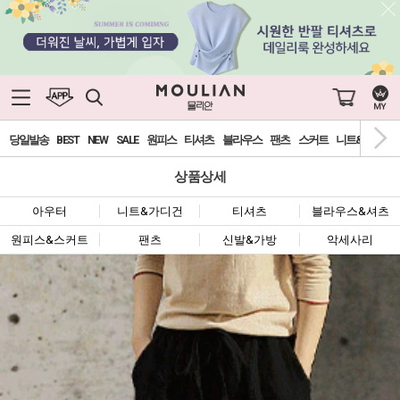
당일발송
BEST
NEW
SALE
원피스
티셔츠
블라우스
팬츠
스커트
니트&가디건
상품상세
아우터
니트&가디건
티셔츠
블라우스&셔츠
원피스&스커트
팬츠
신발&가방
악세사리