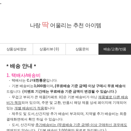
"
딱
나랑
어울리는 추천 아이템
상품상세정보
상품리뷰 (
0
)
상품문의
배송/교환/반품
* 배송 안내 *
1. 택배사/배송비
- 택배사는
CJ 대한통운
입니다.
- 기본 배송비는
3,000원
이며
, {무료배송 기준 금액} 이상 구매시 무료 배송
해
드립니다.
(이벤트 기간에는 무료배송 기준 금액이 변경될 수 있습니다.)
- 무겁고 부피가 큰 제품(카페트 외)은 기본 배송비가 아닌
제품별로 다른 배송
비가 책정
되어 있으며, 주문 및 교환, 반품시 해당 제품 상세 페이지에 기재되어
있는
개별 배송비가 적용
됩니다
- 제주도 및 도서,산간지방 추가 배송비 부과되며, 지역별 추가 배송비는 최종
결재화면에서 확인 하실 수 있습니다.
- 도서, 산간지방
추가배송비는 {무료배송 기준 금액} 이상 구매하신 경우에도
면제되지 않습니다.
(기본 배송비 3,000원만 무료로 처리됩니다.)