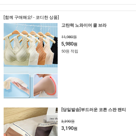
[함께 구매해요! - 코디한 상품]
고탄력 노와이어 쿨 브라
11,980원
5,980
원
50원 적립
[당일발송]부드러운 코튼 스판 팬티
3,390원
3,190
원