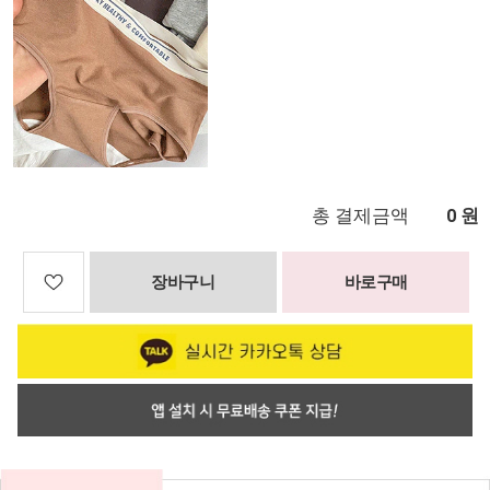
총 결제금액
원
0
장바구니
바로구매