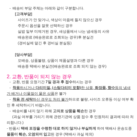
- 배송비 부담 주체는 아래와 같이 구분합니다.
[고객부담]
사이즈가 안 맞거나, 색상이 마음에 들지 않으신 경우
주문시 옵션을 잘못 선택하신 경우
실밥 일부 미제거된 경우, 새상품에서 나는 냄새등의 사유
배송완료 (배송완료로 조회되는 경우)후 분실건
(경비실에 맡긴 후 경비실 분실등)
[당사부담]
오배송, 상품불량, 상품이 제품설명과 다른 경우
배송중 택배사 분실건(배송완료로 조회 되지 않는 경우)
2. 교환, 반품이 되지 않는 경우
- 교환, 반품 요청기간
7일 경과 후 접수
하시는 경우
-
착용
하시거나
다리미질, (스팀다리미 포함)
한 상품,
화장품, 향수
등의 냄새
가 배거나 이물질이 뭍은 상품
은 불가
-
착용 전 세탁
하신 경우도 처리 불가
하므로 불량, 사이즈 오류등 이상 여부 확
인 후 세탁하시기 바랍니다.
- 배송비를 내지 않기 위해
고의로 상품을 훼손
한 경우
(과실 여부를 가리기 위해 관련기관에 상품 접수 후 민원처리 결과에 따라 처
리합니다.)
- 반품시
택배 포장을 수령한 대로 하지 않거나 부실하게
하여 택배사 운송도중
물품이 훼손, 오염되어 입고
된 경우 (택배사 과실 제외)