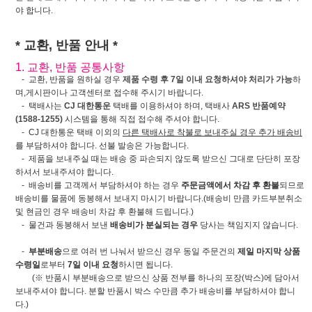
야 합니다.
* 교환, 반품 안내 *
1. 교환, 반품 공통사항
- 교환, 반품을 원하실 경우
제품 수령 후 7일 이내 요청하셔야 처리가 가능
하
며,게시판이나 고객센터로 접수해 주시기 바랍니다.
- 택배사는
CJ 대한통운
택배를 이용하셔야 하며, 택배사
ARS 반품예약
(1588-1255)
시스템을 통해 직접 접수해 주셔야 합니다.
- CJ 대한통운 택배 이외의
다른 택배사로 착불로 보내주실 경우 추가 배송비
를 부담하셔야 합니다. 선불 발송은 가능합니다.
- 제품을 보내주실 때는 배송 중 파손되지 않도록 받으신 그대로 단단히 포장
하셔서 보내주셔야 합니다.
- 배송비를 고객께서 부담하셔야 하는 경우
주문금액에서 차감 후 환불
되므로
배송비를 물품에 동봉해서 보내지 마시기 바랍니다.(배송비 만큼 카드부분취소
및 현금인 경우 배송비 차감 후 환불해 드립니다.)
- 물건과 동봉해서 보낸
배송비가 분실되는 경우
당사는 책임지지 않습니다.
-
부분배송
으로 여러 번 나눠서 받으신 경우 동일 주문건의
제일 마지막 상품
수령일
로부터
7일 이내 요청
하시면 됩니다.
(※ 반품시 부분배송으로 받으신 상품 전부를 하나의 포장(박스)에 담아서
보내주셔야 합니다. 분할 반품시 박스 수만큼 추가 배송비를 부담하셔야 합니
다.)