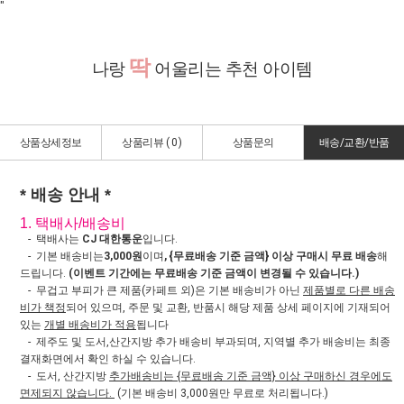
"
딱
나랑
어울리는 추천 아이템
상품상세정보
상품리뷰 (
0
)
상품문의
배송/교환/반품
* 배송 안내 *
1. 택배사/배송비
- 택배사는
CJ 대한통운
입니다.
- 기본 배송비는
3,000원
이며
, {무료배송 기준 금액} 이상 구매시 무료 배송
해
드립니다.
(이벤트 기간에는 무료배송 기준 금액이 변경될 수 있습니다.)
- 무겁고 부피가 큰 제품(카페트 외)은 기본 배송비가 아닌
제품별로 다른 배송
비가 책정
되어 있으며, 주문 및 교환, 반품시 해당 제품 상세 페이지에 기재되어
있는
개별 배송비가 적용
됩니다
- 제주도 및 도서,산간지방 추가 배송비 부과되며, 지역별 추가 배송비는 최종
결재화면에서 확인 하실 수 있습니다.
- 도서, 산간지방
추가배송비는 {무료배송 기준 금액} 이상 구매하신 경우에도
면제되지 않습니다.
(기본 배송비 3,000원만 무료로 처리됩니다.)