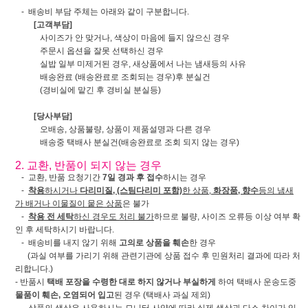
- 배송비 부담 주체는 아래와 같이 구분합니다.
[고객부담]
사이즈가 안 맞거나, 색상이 마음에 들지 않으신 경우
주문시 옵션을 잘못 선택하신 경우
실밥 일부 미제거된 경우, 새상품에서 나는 냄새등의 사유
배송완료 (배송완료로 조회되는 경우)후 분실건
(경비실에 맡긴 후 경비실 분실등)
[당사부담]
오배송, 상품불량, 상품이 제품설명과 다른 경우
배송중 택배사 분실건(배송완료로 조회 되지 않는 경우)
2. 교환, 반품이 되지 않는 경우
- 교환, 반품 요청기간
7일 경과 후 접수
하시는 경우
-
착용
하시거나
다리미질, (스팀다리미 포함)
한 상품,
화장품, 향수
등의 냄새
가 배거나 이물질이 뭍은 상품
은 불가
-
착용 전 세탁
하신 경우도 처리 불가
하므로 불량, 사이즈 오류등 이상 여부 확
인 후 세탁하시기 바랍니다.
- 배송비를 내지 않기 위해
고의로 상품을 훼손
한 경우
(과실 여부를 가리기 위해 관련기관에 상품 접수 후 민원처리 결과에 따라 처
리합니다.)
- 반품시
택배 포장을 수령한 대로 하지 않거나 부실하게
하여 택배사 운송도중
물품이 훼손, 오염되어 입고
된 경우 (택배사 과실 제외)