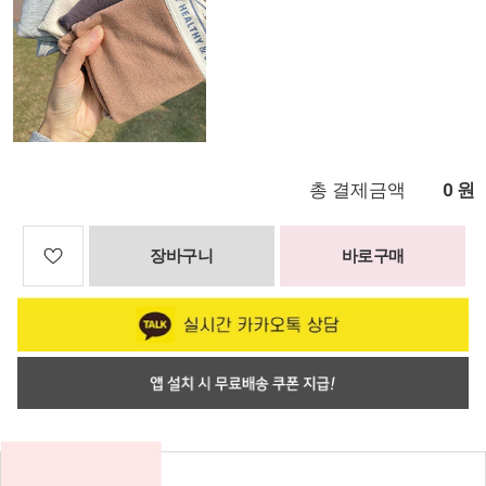
총 결제금액
원
0
장바구니
바로구매