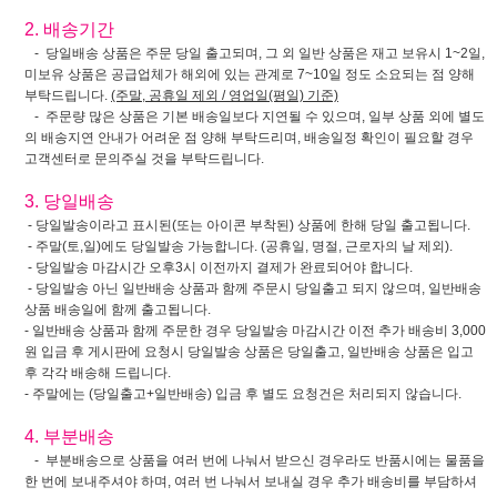
2. 배송기간
- 당일배송 상품은 주문 당일 출고되며, 그 외 일반 상품은 재고 보유시 1~2일,
미보유 상품은 공급업체가 해외에 있는 관계로 7~10일 정도 소요되는 점 양해
부탁드립니다.
(주말, 공휴일 제외 / 영업일(평일) 기준)
- 주문량 많은 상품은 기본 배송일보다 지연될 수 있으며, 일부 상품 외에 별도
의 배송지연 안내가 어려운 점 양해 부탁드리며, 배송일정 확인이 필요할 경우
고객센터로 문의주실 것을 부탁드립니다.
3. 당일배송
- 당일발송이라고 표시된(또는 아이콘 부착된) 상품에 한해 당일 출고됩니다.
- 주말(토,일)에도 당일발송 가능합니다. (공휴일, 명절, 근로자의 날 제외).
- 당일발송 마감시간 오후3시 이전까지 결제가 완료되어야 합니다.
- 당일발송 아닌 일반배송 상품과 함께 주문시 당일출고 되지 않으며, 일반배송
상품 배송일에 함께 출고됩니다.
- 일반배송 상품과 함께 주문한 경우 당일발송 마감시간 이전 추가 배송비 3,000
원 입금 후 게시판에 요청시 당일발송 상품은 당일출고, 일반배송 상품은 입고
후 각각 배송해 드립니다.
- 주말에는 (당일출고+일반배송) 입금 후 별도 요청건은 처리되지 않습니다.
4. 부분배송
- 부분배송으로 상품을 여러 번에 나눠서 받으신 경우라도 반품시에는 물품을
한 번에 보내주셔야 하며, 여러 번 나눠서 보내실 경우 추가 배송비를 부담하셔