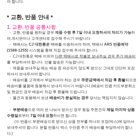
야 합니다.
* 교환, 반품 안내 *
1. 교환, 반품 공통사항
- 교환, 반품을 원하실 경우
제품 수령 후 7일 이내 요청하셔야 처리가 가능
하
며,게시판이나 고객센터로 접수해 주시기 바랍니다.
- 택배사는
CJ 대한통운
택배를 이용하셔야 하며, 택배사
ARS 반품예약
(1588-1255)
시스템을 통해 직접 접수해 주셔야 합니다.
- CJ 대한통운 택배 이외의
다른 택배사로 착불로 보내주실 경우 추가 배송비
를 부담하셔야 합니다. 선불 발송은 가능합니다.
- 제품을 보내주실 때는 배송 중 파손되지 않도록 받으신 그대로 단단히 포장
하셔서 보내주셔야 합니다.
- 배송비를 고객께서 부담하셔야 하는 경우
주문금액에서 차감 후 환불
되므로
배송비를 물품에 동봉해서 보내지 마시기 바랍니다.(배송비 만큼 카드부분취소
및 현금인 경우 배송비 차감 후 환불해 드립니다.)
- 물건과 동봉해서 보낸
배송비가 분실되는 경우
당사는 책임지지 않습니다.
-
부분배송
으로 여러 번 나눠서 받으신 경우 동일 주문건의
제일 마지막 상품
수령일
로부터
7일 이내 요청
하시면 됩니다.
(※ 반품시 부분배송으로 받으신 상품 전부를 하나의 포장(박스)에 담아서
보내주셔야 합니다. 분할 반품시 박스 수만큼 추가 배송비를 부담하셔야 합니
다.)