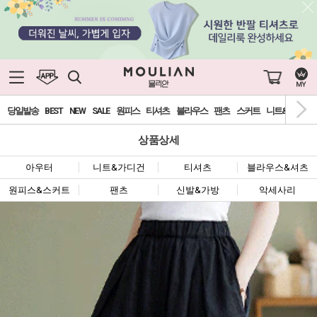
당일발송
BEST
NEW
SALE
원피스
티셔츠
블라우스
팬츠
스커트
니트&가디건
상품상세
아우터
니트&가디건
티셔츠
블라우스&셔츠
원피스&스커트
팬츠
신발&가방
악세사리