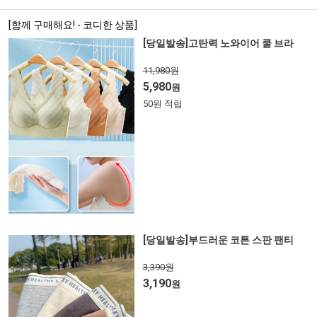
[함께 구매해요! - 코디한 상품]
[당일발송]고탄력 노와이어 쿨 브라
11,980원
5,980
원
50원 적립
[당일발송]부드러운 코튼 스판 팬티
3,390원
3,190
원