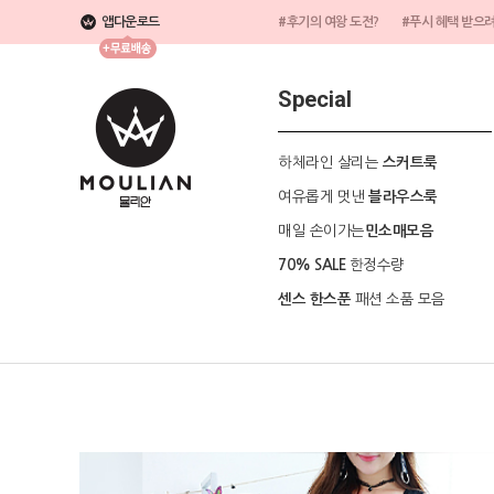
앱다운로드
#후기의 여왕 도전?
#푸시 혜택 받으
Special
하체라인 살리는
스커트룩
여유롭게 멋낸
블라우스룩
매일 손이가는
민소매모음
한정수량
70% SALE
패션 소품 모음
센스 한스푼