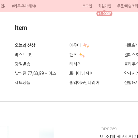
려면?
#카톡 추가 혜택!
로그인
회원가입
주문/배송조회
Item
아우터
니트&
오늘의 신상
베스트 99
팬츠
원피스
당일발송
티셔츠
블라우
날씬한 77,88,99 사이즈
트레이닝 웨어
악세사
세트상품
홈웨어&언더웨어
신발&
OP8769
민소매 배색 라인