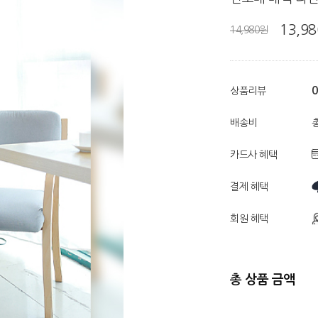
13,9
14,980원
0
상품리뷰
배송비
총
카드사 혜택
결제 혜택
회원 혜택
총 상품 금액