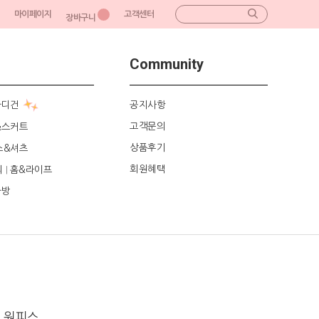
마이페이지
고객센터
장바구니
Community
가디건
공지사항
고객문의
&스커트
상품후기
스&셔츠
회원혜택
리
홈&라이프
|
가방
 원피스