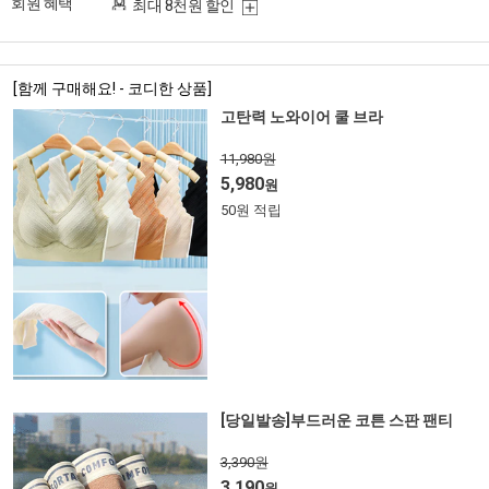
회원 혜택
최대 8천원 할인
[함께 구매해요! - 코디한 상품]
고탄력 노와이어 쿨 브라
11,980원
5,980
원
50원 적립
[당일발송]부드러운 코튼 스판 팬티
3,390원
3,190
원