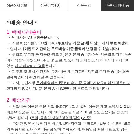
상품상세정보
상품리뷰 (
0
)
상품문의
배송/교환/반품
* 배송 안내 *
1. 택배사/배송비
- 택배사는
CJ 대한통운
입니다.
- 기본 배송비는
3,000원
이며
, {무료배송 기준 금액} 이상 구매시 무료 배송
해
드립니다.
(이벤트 기간에는 무료배송 기준 금액이 변경될 수 있습니다.)
- 무겁고 부피가 큰 제품(카페트 외)은 기본 배송비가 아닌
제품별로 다른 배송
비가 책정
되어 있으며, 주문 및 교환, 반품시 해당 제품 상세 페이지에 기재되어
있는
개별 배송비가 적용
됩니다
- 제주도 및 도서,산간지방 추가 배송비 부과되며, 지역별 추가 배송비는 최종
결재화면에서 확인 하실 수 있습니다.
- 도서, 산간지방
추가배송비는 {무료배송 기준 금액} 이상 구매하신 경우에도
면제되지 않습니다.
(기본 배송비 3,000원만 무료로 처리됩니다.)
2. 배송기간
- 당일배송 상품은 주문 당일 출고되며, 그 외 일반 상품은 재고 보유시 1~2일,
미보유 상품은 공급업체가 해외에 있는 관계로 7~10일 정도 소요되는 점 양해
부탁드립니다.
(주말, 공휴일 제외 / 영업일(평일) 기준)
- 주문량 많은 상품은 기본 배송일보다 지연될 수 있으며, 일부 상품 외에 별도
의 배송지연 안내가 어려운 점 양해 부탁드리며, 배송일정 확인이 필요할 경우