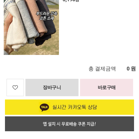
총 결제금액
원
0
장바구니
바로구매