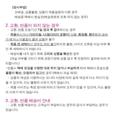
[당사부담]
오배송, 상품불량, 상품이 제품설명과 다른 경우
배송중 택배사 분실건(배송완료로 조회 되지 않는 경우)
2. 교환, 반품이 되지 않는 경우
- 교환, 반품 요청기간
7일 경과 후 접수
하시는 경우
-
착용
하시거나
다리미질, (스팀다리미 포함)
한 상품,
화장품, 향수
등의 냄새
가 배거나 이물질이 뭍은 상품
은 불가
-
착용 전 세탁
하신 경우도 처리 불가
하므로 불량, 사이즈 오류등 이상 여부 확
인 후 세탁하시기 바랍니다.
- 배송비를 내지 않기 위해
고의로 상품을 훼손
한 경우
(과실 여부를 가리기 위해 관련기관에 상품 접수 후 민원처리 결과에 따라 처
리합니다.)
- 반품시
택배 포장을 수령한 대로 하지 않거나 부실하게
하여 택배사 운송도중
물품이 훼손, 오염되어 입고
된 경우 (택배사 과실 제외)
- 상품의 색상은 사용하시는 모니터 사양에 따라 실제 색상과 다소 차이가 있
을 수 있으며, 이는 불량의 사유가 되지 않습니다.
- 제품 사이즈는 측정 방식에 따라 2~3cm의 오차가 있을 수 있으며, 이는 불량
의 사유가 되지 않습니다.
3. 교환, 반품 배송비 안내
- 교환, 반품 배송비는 고객님이 부담하시는 경우와 당사가 부담하는 경우가
있습니다.