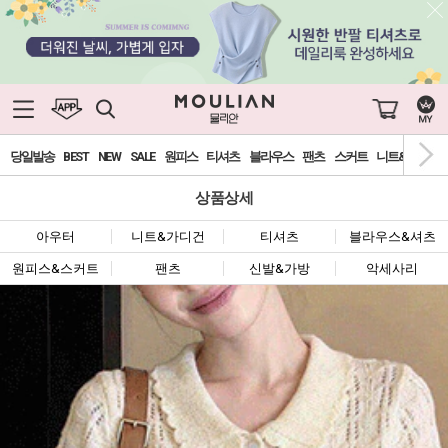
당일발송
BEST
NEW
SALE
원피스
티셔츠
블라우스
팬츠
스커트
니트&가디건
상품상세
아우터
니트&가디건
티셔츠
블라우스&셔츠
원피스&스커트
팬츠
신발&가방
악세사리