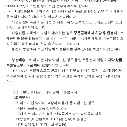
- 택배사는
CJ 대한통운
택배를 이용하셔야 하며, 택배사
ARS 반품예약
(1588-1255)
시스템을 통해 직접 접수해 주셔야 합니다.
- CJ 대한통운 택배 이외의
다른 택배사로 착불로 보내주실 경우 추가 배송비
를 부담하셔야 합니다. 선불 발송은 가능합니다.
- 제품을 보내주실 때는 배송 중 파손되지 않도록 받으신 그대로 단단히 포장
하셔서 보내주셔야 합니다.
- 배송비를 고객께서 부담하셔야 하는 경우
주문금액에서 차감 후 환불
되므로
배송비를 물품에 동봉해서 보내지 마시기 바랍니다.(배송비 만큼 카드부분취소
및 현금인 경우 배송비 차감 후 환불해 드립니다.)
- 물건과 동봉해서 보낸
배송비가 분실되는 경우
당사는 책임지지 않습니다.
-
부분배송
으로 여러 번 나눠서 받으신 경우 동일 주문건의
제일 마지막 상품
수령일
로부터
7일 이내 요청
하시면 됩니다.
(※ 반품시 부분배송으로 받으신 상품 전부를 하나의 포장(박스)에 담아서
보내주셔야 합니다. 분할 반품시 박스 수만큼 추가 배송비를 부담하셔야 합니
다.)
- 배송비 부담 주체는 아래와 같이 구분합니다.
[고객부담]
사이즈가 안 맞거나, 색상이 마음에 들지 않으신 경우
주문시 옵션을 잘못 선택하신 경우
실밥 일부 미제거된 경우, 새상품에서 나는 냄새등의 사유
배송완료 (배송완료로 조회되는 경우)후 분실건
(경비실에 맡긴 후 경비실 분실등)