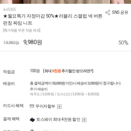
kn5355
SNS 공유
★월요특가 자정마감 50%★러블리 스캘럽 넥 버튼
펀칭 짜임 니트
[특가제품 쿠폰 적용 제외]
9,980원
%
50
19,980원
100원
[ 최대
5천원
추가할인 받으려면? ]
적립금
배송비
총 결제금액이 50,000원 미만시 배송비 3,000원이 청구됩니다.
추가 배송비
제주도 | 3,000원 / 도서산간 | 3,000원 ~ 8,000원
카드사 혜택
무이자할부
결제 혜택
토스페이 최대 4천원 할인