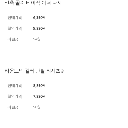
신축 골지 베이직 이너 나시
판매가격
6,390원
할인가격
5,990원
적립금
94원
라운드넥 컬러 반팔 티셔츠※
판매가격
8,890원
할인가격
7,990원
적립금
90원