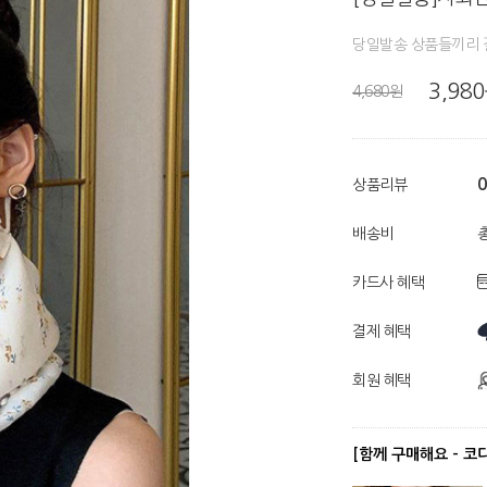
당일발송 상품들끼리 
3,98
4,680원
0
상품리뷰
배송비
총
카드사 혜택
결제 혜택
회원 혜택
[함께 구매해요 - 코