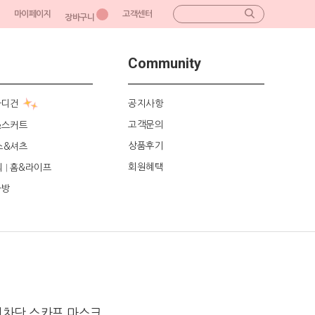
마이페이지
고객센터
장바구니
Community
가디건
공지사항
고객문의
&스커트
상품후기
스&셔츠
회원혜택
리
홈&라이프
|
가방
선차단 스카프 마스크