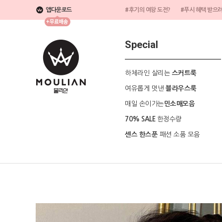
앱다운로드
#후기의 여왕 도전?
#푸시 혜택 받으
Special
하체라인 살리는
스커트룩
여유롭게 멋낸
블라우스룩
매일 손이가는
민소매모음
한정수량
70% SALE
패션 소품 모음
센스 한스푼