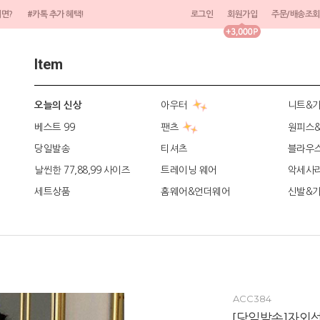
려면?
#카톡 추가 혜택!
로그인
회원가입
주문/배송조회
Item
아우터
니트&
오늘의 신상
베스트 99
팬츠
원피스
당일발송
티셔츠
블라우
날씬한 77,88,99 사이즈
트레이닝 웨어
악세사
세트상품
홈웨어&언더웨어
신발&
ACC384
[당일발송]자외