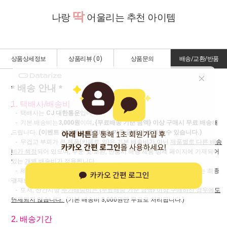
딱
나랑
어울리는 추천 아이템
상품상세정보
상품리뷰 (
0
)
상품문의
배송/교환/반품
* 배송 안내 *
1. 택배사/배송비
- 택배사는
CJ 대한통운
입니다.
- 기본 배송비는
3,000원
이며
, {무료배송 기준 금액} 이상 구매시 무료 배송
해
드립니다.
(이벤트 기간에는 무료배송 기준 금액이 변경될 수 있습니다.)
- 무겁고 부피가 큰 제품(카페트 외)은 기본 배송비가 아닌
제품별로 다른 배송
비가 책정
되어 있으며, 주문 및 교환, 반품시 해당 제품 상세 페이지에 기재되어
있는
개별 배송비가 적용
됩니다
- 제주도 및 도서,산간지방 추가 배송비 부과되며, 지역별 추가 배송비는 최종
결재화면에서 확인 하실 수 있습니다.
- 도서, 산간지방
추가배송비는 {무료배송 기준 금액} 이상 구매하신 경우에도
면제되지 않습니다.
(기본 배송비 3,000원만 무료로 처리됩니다.)
2. 배송기간