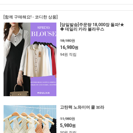
[함께 구매해요! - 코디한 상품]
[당일발송]주문량 18,000장 돌파!★
◈ 데일리 카라 블라우스
18,180원
16,980
원
94원 적립
고탄력 노와이어 쿨 브라
11,980원
5,980
원
50원 적립