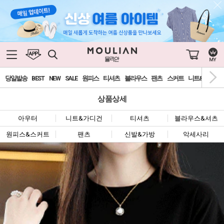
당일발송
BEST
NEW
SALE
원피스
티셔츠
블라우스
팬츠
스커트
니트&가디건
상품상세
아우터
니트&가디건
티셔츠
블라우스&셔츠
원피스&스커트
팬츠
신발&가방
악세사리