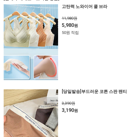
고탄력 노와이어 쿨 브라
11,980원
5,980
원
50원 적립
[당일발송]부드러운 코튼 스판 팬티
3,390원
3,190
원