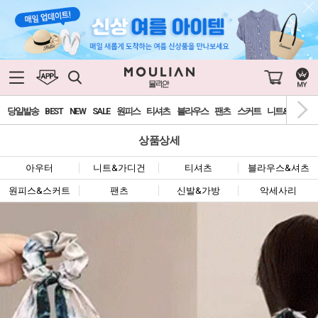
당일발송
BEST
NEW
SALE
원피스
티셔츠
블라우스
팬츠
스커트
니트&가디건
상품상세
아우터
니트&가디건
티셔츠
블라우스&셔츠
원피스&스커트
팬츠
신발&가방
악세사리