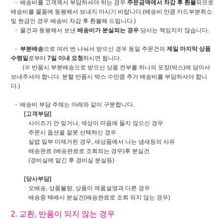
- 배송비를 고객께서 부담하셔야 하는 경우
주문금액에서 차감 후 환불
되므로
배송비를 물품에 동봉해서 보내지 마시기 바랍니다.(배송비 만큼 카드부분취소
및 현금인 경우 배송비 차감 후 환불해 드립니다.)
- 물건과 동봉해서 보낸
배송비가 분실되는 경우
당사는 책임지지 않습니다.
-
부분배송
으로 여러 번 나눠서 받으신 경우 동일 주문건의
제일 마지막 상품
수령일
로부터
7일 이내 요청
하시면 됩니다.
(※ 반품시 부분배송으로 받으신 상품 전부를 하나의 포장(박스)에 담아서
보내주셔야 합니다. 분할 반품시 박스 수만큼 추가 배송비를 부담하셔야 합니
다.)
- 배송비 부담 주체는 아래와 같이 구분합니다.
[고객부담]
사이즈가 안 맞거나, 색상이 마음에 들지 않으신 경우
주문시 옵션을 잘못 선택하신 경우
실밥 일부 미제거된 경우, 새상품에서 나는 냄새등의 사유
배송완료 (배송완료로 조회되는 경우)후 분실건
(경비실에 맡긴 후 경비실 분실등)
[당사부담]
오배송, 상품불량, 상품이 제품설명과 다른 경우
배송중 택배사 분실건(배송완료로 조회 되지 않는 경우)
2. 교환, 반품이 되지 않는 경우