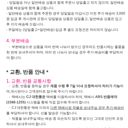
- 당일발송 아닌 일반배송 상품과 함께 주문시 당일출고 되지 않으며, 일반배송
상품 배송일에 함께 출고됩니다.
- 일반배송 상품과 함께 주문한 경우 당일발송 마감시간 이전 추가 배송비 3,000
원 입금 후 게시판에 요청시 당일발송 상품은 당일출고, 일반배송 상품은 입고
후 각각 배송해 드립니다.
- 주말에는 (당일출고+일반배송) 입금 후 별도 요청건은 처리되지 않습니다.
4. 부분배송
- 부분배송으로 상품을 여러 번에 나눠서 받으신 경우라도 반품시에는 물품을
한 번에 보내주셔야 하며, 여러 번 나눠서 보내실 경우 추가 배송비를 부담하셔
야 합니다.
* 교환, 반품 안내 *
1. 교환, 반품 공통사항
- 교환, 반품을 원하실 경우
제품 수령 후 7일 이내 요청하셔야 처리가 가능
하
며,게시판이나 고객센터로 접수해 주시기 바랍니다.
- 택배사는
CJ 대한통운
택배를 이용하셔야 하며, 택배사
ARS 반품예약
(1588-1255)
시스템을 통해 직접 접수해 주셔야 합니다.
- CJ 대한통운 택배 이외의
다른 택배사로 착불로 보내주실 경우 추가 배송비
를 부담하셔야 합니다. 선불 발송은 가능합니다.
- 제품을 보내주실 때는 배송 중 파손되지 않도록 받으신 그대로 단단히 포장
하셔서 보내주셔야 합니다.