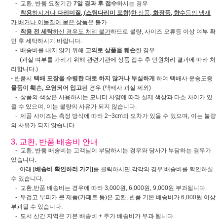
- 교환, 반품 요청기간
7일 경과 후 접수
하시는 경우
-
착용
하시거나
다리미질, (스팀다리미 포함)
한 상품,
화장품, 향수
등의 냄새
가 배거나 이물질이 뭍은 상품
은 불가
-
착용 전 세탁
하신 경우도 처리 불가
하므로 불량, 사이즈 오류등 이상 여부 확
인 후 세탁하시기 바랍니다.
- 배송비를 내지 않기 위해
고의로 상품을 훼손
한 경우
(과실 여부를 가리기 위해 관련기관에 상품 접수 후 민원처리 결과에 따라 처
리합니다.)
- 반품시
택배 포장을 수령한 대로 하지 않거나 부실하게
하여 택배사 운송도중
물품이 훼손, 오염되어 입고
된 경우 (택배사 과실 제외)
- 상품의 색상은 사용하시는 모니터 사양에 따라 실제 색상과 다소 차이가 있
을 수 있으며, 이는 불량의 사유가 되지 않습니다.
- 제품 사이즈는 측정 방식에 따라 2~3cm의 오차가 있을 수 있으며, 이는 불량
의 사유가 되지 않습니다.
3. 교환, 반품 배송비 안내
- 교환, 반품 배송비는 고객님이 부담하시는 경우와 당사가 부담하는 경우가
있습니다.
아래
[배송비 확인하러 가기]
를 클릭하시면 각각의 경우 배송비를 확인하실
수 있습니다.
- 교환,반품 배송비는 경우에 따라 3,000원, 6,000원, 9,000원 부과됩니다.
- 무겁고 부피가 큰 제품(카페트 등)은 교환, 반품 기본 배송비가 6,000원 이상
부과될 수 있습니다.
- 도서 산간 지역은 기본 배송비 + 추가 배송비가 부과 됩니다.