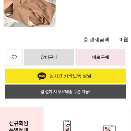
총 결제금액
원
0
장바구니
바로구매