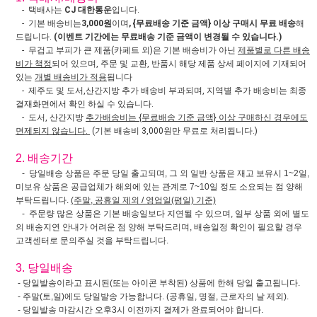
- 택배사는
CJ 대한통운
입니다.
- 기본 배송비는
3,000원
이며
, {무료배송 기준 금액} 이상 구매시 무료 배송
해
드립니다.
(이벤트 기간에는 무료배송 기준 금액이 변경될 수 있습니다.)
- 무겁고 부피가 큰 제품(카페트 외)은 기본 배송비가 아닌
제품별로 다른 배송
비가 책정
되어 있으며, 주문 및 교환, 반품시 해당 제품 상세 페이지에 기재되어
있는
개별 배송비가 적용
됩니다
- 제주도 및 도서,산간지방 추가 배송비 부과되며, 지역별 추가 배송비는 최종
결재화면에서 확인 하실 수 있습니다.
- 도서, 산간지방
추가배송비는 {무료배송 기준 금액} 이상 구매하신 경우에도
면제되지 않습니다.
(기본 배송비 3,000원만 무료로 처리됩니다.)
2. 배송기간
- 당일배송 상품은 주문 당일 출고되며, 그 외 일반 상품은 재고 보유시 1~2일,
미보유 상품은 공급업체가 해외에 있는 관계로 7~10일 정도 소요되는 점 양해
부탁드립니다.
(주말, 공휴일 제외 / 영업일(평일) 기준)
- 주문량 많은 상품은 기본 배송일보다 지연될 수 있으며, 일부 상품 외에 별도
의 배송지연 안내가 어려운 점 양해 부탁드리며, 배송일정 확인이 필요할 경우
고객센터로 문의주실 것을 부탁드립니다.
3. 당일배송
- 당일발송이라고 표시된(또는 아이콘 부착된) 상품에 한해 당일 출고됩니다.
- 주말(토,일)에도 당일발송 가능합니다. (공휴일, 명절, 근로자의 날 제외).
- 당일발송 마감시간 오후3시 이전까지 결제가 완료되어야 합니다.