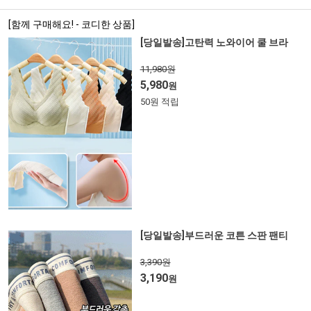
[함께 구매해요! - 코디한 상품]
[당일발송]고탄력 노와이어 쿨 브라
11,980원
5,980
원
50원 적립
[당일발송]부드러운 코튼 스판 팬티
3,390원
3,190
원