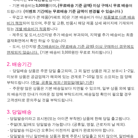
- 기본 배송비는
3,000원
이며
, {무료배송 기준 금액} 이상 구매시 무료 배송
해
드립니다.
(이벤트 기간에는 무료배송 기준 금액이 변경될 수 있습니다.)
- 무겁고 부피가 큰 제품(카페트 외)은 기본 배송비가 아닌
제품별로 다른 배송
비가 책정
되어 있으며, 주문 및 교환, 반품시 해당 제품 상세 페이지에 기재되어
있는
개별 배송비가 적용
됩니다
- 제주도 및 도서,산간지방 추가 배송비 부과되며, 지역별 추가 배송비는 최종
결재화면에서 확인 하실 수 있습니다.
- 도서, 산간지방
추가배송비는 {무료배송 기준 금액} 이상 구매하신 경우에도
면제되지 않습니다.
(기본 배송비 3,000원만 무료로 처리됩니다.)
2. 배송기간
- 당일배송 상품은 주문 당일 출고되며, 그 외 일반 상품은 재고 보유시 1~2일,
미보유 상품은 공급업체가 해외에 있는 관계로 7~10일 정도 소요되는 점 양해
부탁드립니다.
(주말, 공휴일 제외 / 영업일(평일) 기준)
- 주문량 많은 상품은 기본 배송일보다 지연될 수 있으며, 일부 상품 외에 별도
의 배송지연 안내가 어려운 점 양해 부탁드리며, 배송일정 확인이 필요할 경우
고객센터로 문의주실 것을 부탁드립니다.
3. 당일배송
- 당일발송이라고 표시된(또는 아이콘 부착된) 상품에 한해 당일 출고됩니다.
- 주말(토,일)에도 당일발송 가능합니다. (공휴일, 명절, 근로자의 날 제외).
- 당일발송 마감시간 오후3시 이전까지 결제가 완료되어야 합니다.
- 당일발송 아닌 일반배송 상품과 함께 주문시 당일출고 되지 않으며, 일반배송