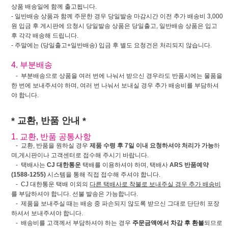
상품 배송일에 함께 출고됩니다.
- 일반배송 상품과 함께 주문한 경우 당일발송 마감시간 이전 추가 배송비 3,000
원 입금 후 게시판에 요청시 당일발송 상품은 당일출고, 일반배송 상품은 입고
후 각각 배송해 드립니다.
- 주말에는 (당일출고+일반배송) 입금 후 별도 요청건은 처리되지 않습니다.
4. 부분배송
- 부분배송으로 상품을 여러 번에 나눠서 받으신 경우라도 반품시에는 물품을
한 번에 보내주셔야 하며, 여러 번 나눠서 보내실 경우 추가 배송비를 부담하셔
야 합니다.
* 교환, 반품 안내 *
1. 교환, 반품 공통사항
- 교환, 반품을 원하실 경우
제품 수령 후 7일 이내 요청하셔야 처리가 가능
하
며,게시판이나 고객센터로 접수해 주시기 바랍니다.
- 택배사는
CJ 대한통운
택배를 이용하셔야 하며, 택배사
ARS 반품예약
(1588-1255)
시스템을 통해 직접 접수해 주셔야 합니다.
- CJ 대한통운 택배 이외의
다른 택배사로 착불로 보내주실 경우 추가 배송비
를 부담하셔야 합니다. 선불 발송은 가능합니다.
- 제품을 보내주실 때는 배송 중 파손되지 않도록 받으신 그대로 단단히 포장
하셔서 보내주셔야 합니다.
- 배송비를 고객께서 부담하셔야 하는 경우
주문금액에서 차감 후 환불
되므로