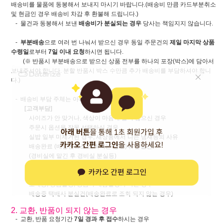
배송비를 물품에 동봉해서 보내지 마시기 바랍니다.(배송비 만큼 카드부분취소
및 현금인 경우 배송비 차감 후 환불해 드립니다.)
- 물건과 동봉해서 보낸
배송비가 분실되는 경우
당사는 책임지지 않습니다.
-
부분배송
으로 여러 번 나눠서 받으신 경우 동일 주문건의
제일 마지막 상품
수령일
로부터
7일 이내 요청
하시면 됩니다.
(※ 반품시 부분배송으로 받으신 상품 전부를 하나의 포장(박스)에 담아서
보내주셔야 합니다. 분할 반품시 박스 수만큼 추가 배송비를 부담하셔야 합니
다.)
- 배송비 부담 주체는 아래와 같이 구분합니다.
[고객부담]
사이즈가 안 맞거나, 색상이 마음에 들지 않으신 경우
주문시 옵션을 잘못 선택하신 경우
실밥 일부 미제거된 경우, 새상품에서 나는 냄새등의 사유
배송완료 (배송완료로 조회되는 경우)후 분실건
(경비실에 맡긴 후 경비실 분실등)
[당사부담]
오배송, 상품불량, 상품이 제품설명과 다른 경우
배송중 택배사 분실건(배송완료로 조회 되지 않는 경우)
2. 교환, 반품이 되지 않는 경우
- 교환, 반품 요청기간
7일 경과 후 접수
하시는 경우