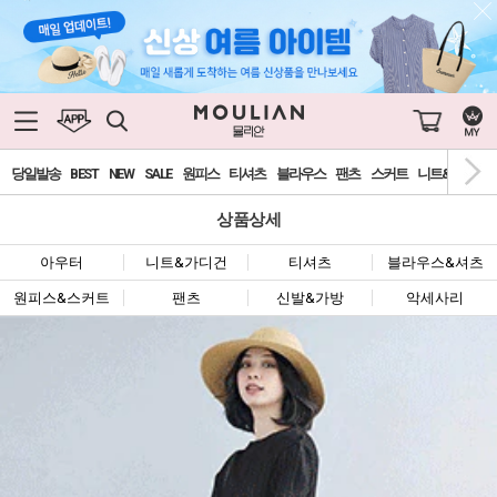
당일발송
BEST
NEW
SALE
원피스
티셔츠
블라우스
팬츠
스커트
니트&가디건
상품상세
아우터
니트&가디건
티셔츠
블라우스&셔츠
원피스&스커트
팬츠
신발&가방
악세사리