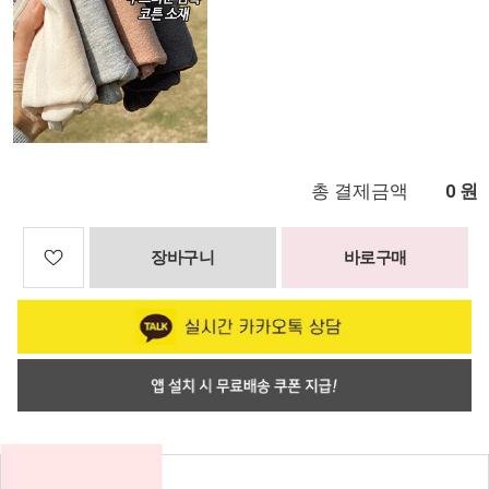
총 결제금액
원
0
장바구니
바로구매