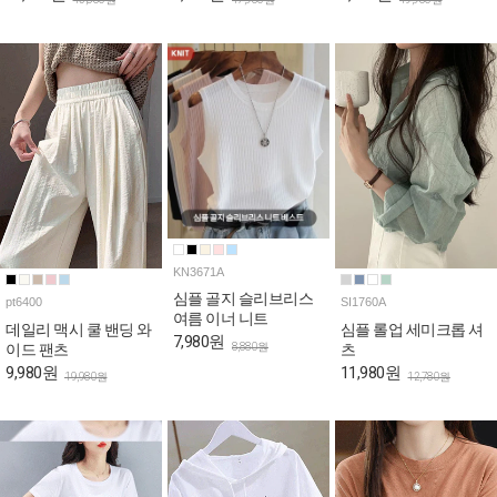
KN3671A
심플 골지 슬리브리스
pt6400
SI1760A
여름 이너 니트
데일리 맥시 쿨 밴딩 와
심플 롤업 세미크롭 셔
7,980원
8,880원
이드 팬츠
츠
9,980원
11,980원
19,980원
12,780원