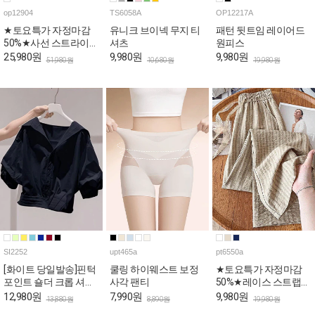
op12904
TS6058A
OP12217A
★토요특가 자정마감
유니크 브이넥 무지 티
패턴 뒷트임 레이어드
50%★사선 스트라이프
셔츠
원피스
스퀘어 나시 원피스
25,980원
9,980원
9,980원
51,980원
10,680원
19,980원
SI2252
upt465a
pt6550a
[화이트 당일발송]핀턱
쿨링 하이웨스트 보정
★토요특가 자정마감
포인트 숄더 크롭 셔츠
사각 팬티
50%★레이스 스트랩
[상황에따라 변신!셔츠
내추럴 밴딩 팬츠
12,980원
7,990원
9,980원
13,880원
8,890원
19,980원
+재킷=셔켓]