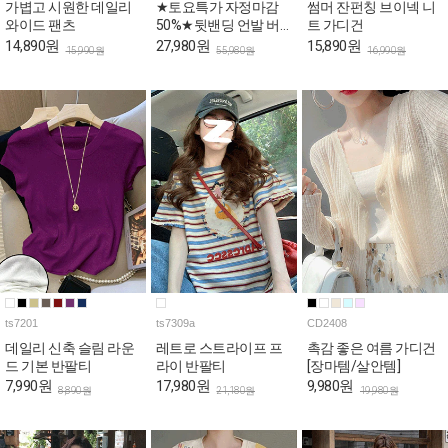
가볍고 시원한 데일리
★토요특가 자정마감
썸머 잔펀칭 브이넥 니
와이드 팬츠
50%★뒷밴딩 언발 버
트 가디건
튼 와이드 코튼 팬츠
14,890원
27,980원
15,890원
15,990원
55,980원
16,990원
ts7201
ts7309a
CD2408
데일리 신축 슬림 라운
레트로 스트라이프 프
촉감 좋은 여름 가디건
드 기본 반팔티
라이 반팔티
[장마템/살안템]
7,990원
17,980원
9,980원
8,890원
21,180원
19,980원