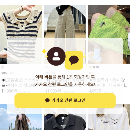
kn5420a
pt6399
pt6517
◈[당일발송] 스트라이
◈[당일발송] 베이직 더
★토요특가 자정마감
프 펀칭 짜임 캡소매 카
블 컷라인 와이드 면바
50%★강아지 자수 이
라 니트
지
지 밴딩 반바지
11,980원
11,980원
4,690원
23,880원
39,980원
9,390원