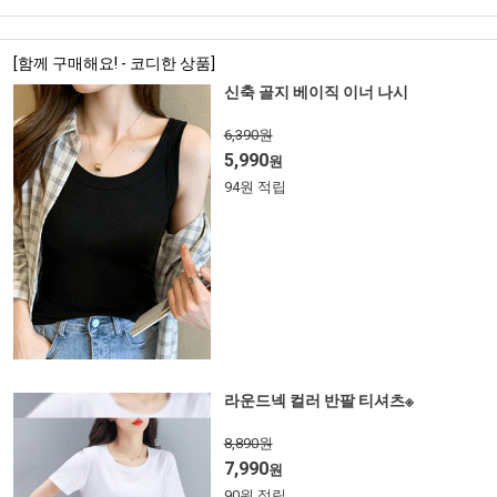
[함께 구매해요! - 코디한 상품]
신축 골지 베이직 이너 나시
6,390원
5,990
원
94원 적립
라운드넥 컬러 반팔 티셔츠※
8,890원
7,990
원
90원 적립