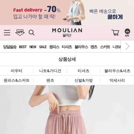
당일발송
BEST
NEW
SALE
원피스
티셔츠
블라우스
팬츠
스커트
니트&가디건
상품상세
아우터
니트&가디건
티셔츠
블라우스&셔츠
원피스&스커트
팬츠
신발&가방
악세사리