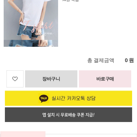
총 결제금액
원
0
장바구니
바로구매