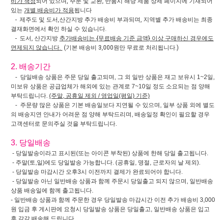
비가 책정
되어 있으며, 주문 및 교환, 반품시 해당 제품 상세 페이지에 기재되어
있는
개별 배송비가 적용
됩니다
- 제주도 및 도서,산간지방 추가 배송비 부과되며, 지역별 추가 배송비는 최종
결재화면에서 확인 하실 수 있습니다.
- 도서, 산간지방
추가배송비는 {무료배송 기준 금액} 이상 구매하신 경우에도
면제되지 않습니다.
(기본 배송비 3,000원만 무료로 처리됩니다.)
2. 배송기간
- 당일배송 상품은 주문 당일 출고되며, 그 외 일반 상품은 재고 보유시 1~2일,
미보유 상품은 공급업체가 해외에 있는 관계로 7~10일 정도 소요되는 점 양해
부탁드립니다.
(주말, 공휴일 제외 / 영업일(평일) 기준)
- 주문량 많은 상품은 기본 배송일보다 지연될 수 있으며, 일부 상품 외에 별도
의 배송지연 안내가 어려운 점 양해 부탁드리며, 배송일정 확인이 필요할 경우
고객센터로 문의주실 것을 부탁드립니다.
3. 당일배송
- 당일발송이라고 표시된(또는 아이콘 부착된) 상품에 한해 당일 출고됩니다.
- 주말(토,일)에도 당일발송 가능합니다. (공휴일, 명절, 근로자의 날 제외).
- 당일발송 마감시간 오후3시 이전까지 결제가 완료되어야 합니다.
- 당일발송 아닌 일반배송 상품과 함께 주문시 당일출고 되지 않으며, 일반배송
상품 배송일에 함께 출고됩니다.
- 일반배송 상품과 함께 주문한 경우 당일발송 마감시간 이전 추가 배송비 3,000
원 입금 후 게시판에 요청시 당일발송 상품은 당일출고, 일반배송 상품은 입고
후 각각 배송해 드립니다.