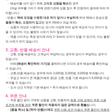
- 배송비를 내지 않기 위해
고의로 상품을 훼손
한 경우
(과실 여부를 가리기 위해 관련기관에 상품 접수 후 민원처리 결과에 따라 처
리합니다.)
- 반품시
택배 포장을 수령한 대로 하지 않거나 부실하게
하여 택배사 운송도중
물품이 훼손, 오염되어 입고
된 경우 (택배사 과실 제외)
- 상품의 색상은 사용하시는 모니터 사양에 따라 실제 색상과 다소 차이가 있
을 수 있으며, 이는 불량의 사유가 되지 않습니다.
- 제품 사이즈는 측정 방식에 따라 2~3cm의 오차가 있을 수 있으며, 이는 불량
의 사유가 되지 않습니다.
3. 교환, 반품 배송비 안내
- 교환, 반품 배송비는 고객님이 부담하시는 경우와 당사가 부담하는 경우가
있습니다.
아래
[배송비 확인하러 가기]
를 클릭하시면 각각의 경우 배송비를 확인하실
수 있습니다.
- 교환,반품 배송비는 경우에 따라 3,000원, 6,000원, 9,000원 부과됩니다.
- 무겁고 부피가 큰 제품(카페트 등)은 교환, 반품 기본 배송비가 6,000원 이상
부과될 수 있습니다.
- 도서 산간 지역은 기본 배송비 + 추가 배송비가 부과 됩니다.
4. 쿠폰 안내
- 쿠폰 할인 받아 구매한 상품을 교환, 반품하여
최종 구매 금액이 쿠폰 사용
조건에 부족할 경우
쿠폰 할인이 적용되지 않은 금액으로 환불
됩니다.
-
[품절 취소] 및 [하자 반품]시에도
쿠폰 사용 조건 미달시 쿠폰 할인이 적용되