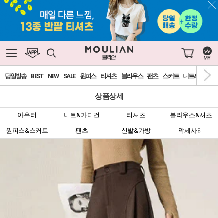
당일발송
BEST
NEW
SALE
원피스
티셔츠
블라우스
팬츠
스커트
니트&가디건
상품상세
아우터
니트&가디건
티셔츠
블라우스&셔츠
원피스&스커트
팬츠
신발&가방
악세사리