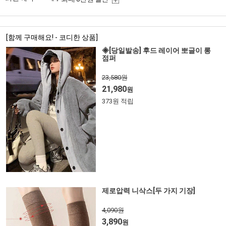
[함께 구매해요! - 코디한 상품]
◈[당일발송] 후드 레이어 뽀글이 롱
점퍼
23,580원
21,980
원
373원 적립
제로압력 니삭스[두 가지 기장]
4,090원
3,890
원