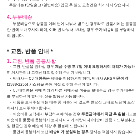
- 주말에는 (당일출고+일반배송) 입금 후 별도 요청건은 처리되지 않습니다.
4. 부분배송
- 부분배송으로 상품을 여러 번에 나눠서 받으신 경우라도 반품시에는 물품을
한 번에 보내주셔야 하며, 여러 번 나눠서 보내실 경우 추가 배송비를 부담하셔
야 합니다.
* 교환, 반품 안내 *
1. 교환, 반품 공통사항
- 교환, 반품을 원하실 경우
제품 수령 후 7일 이내 요청하셔야 처리가 가능
하
며,게시판이나 고객센터로 접수해 주시기 바랍니다.
- 택배사는
CJ 대한통운
택배를 이용하셔야 하며, 택배사
ARS 반품예약
(1588-1255)
시스템을 통해 직접 접수해 주셔야 합니다.
- CJ 대한통운 택배 이외의
다른 택배사로 착불로 보내주실 경우 추가 배송비
를 부담하셔야 합니다. 선불 발송은 가능합니다.
- 제품을 보내주실 때는 배송 중 파손되지 않도록 받으신 그대로 단단히 포장
하셔서 보내주셔야 합니다.
- 배송비를 고객께서 부담하셔야 하는 경우
주문금액에서 차감 후 환불
되므로
배송비를 물품에 동봉해서 보내지 마시기 바랍니다.(배송비 만큼 카드부분취소
및 현금인 경우 배송비 차감 후 환불해 드립니다.)
- 물건과 동봉해서 보낸
배송비가 분실되는 경우
당사는 책임지지 않습니다.