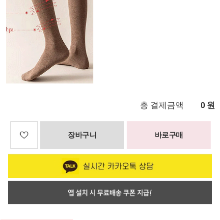
총 결제금액
원
0
장바구니
바로구매