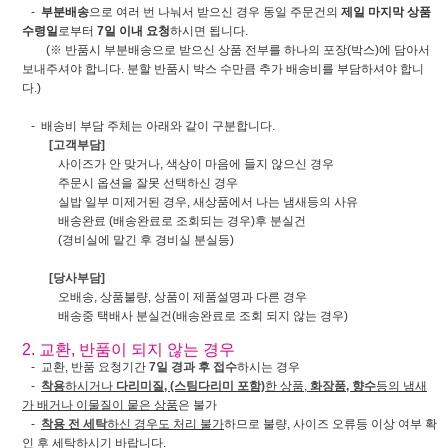
-
부분배송
으로 여러 번 나눠서 받으신 경우 동일 주문건의
제일 마지막 상품
수령일
로부터
7일 이내 요청
하시면 됩니다.
(※ 반품시 부분배송으로 받으신 상품 전부를 하나의 포장(박스)에 담아서
보내주셔야 합니다. 분할 반품시 박스 수만큼 추가 배송비를 부담하셔야 합니
다.)
- 배송비 부담 주체는 아래와 같이 구분합니다.
[고객부담]
사이즈가 안 맞거나, 색상이 마음에 들지 않으신 경우
주문시 옵션을 잘못 선택하신 경우
실밥 일부 미제거된 경우, 새상품에서 나는 냄새등의 사유
배송완료 (배송완료로 조회되는 경우)후 분실건
(경비실에 맡긴 후 경비실 분실등)
[당사부담]
오배송, 상품불량, 상품이 제품설명과 다른 경우
배송중 택배사 분실건(배송완료로 조회 되지 않는 경우)
2. 교환, 반품이 되지 않는 경우
- 교환, 반품 요청기간
7일 경과 후 접수
하시는 경우
-
착용
하시거나
다리미질, (스팀다리미 포함)
한 상품,
화장품, 향수
등의 냄새
가 배거나 이물질이 뭍은 상품
은 불가
-
착용 전 세탁
하신 경우도 처리 불가
하므로 불량, 사이즈 오류등 이상 여부 확
인 후 세탁하시기 바랍니다.